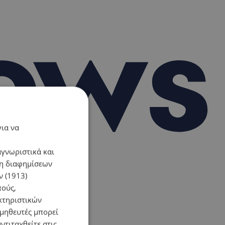
για να
αγνωριστικά και
ση διαφημίσεων
 (1913)
πούς,
κτηριστικών
ομηθευτές μπορεί
ντιταχθείτε στις