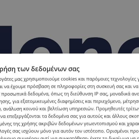
ρήση των δεδομένων σας
εργάτες μας χρησιμοποιούμε cookies και παρόμοιες τεχνολογίες 
ι να έχουμε πρόσβαση σε πληροφορίες στη συσκευή σας και να
 προσωπικά δεδομένα, όπως τη διεύθυνση IP σας, μοναδικά αν
σης, για εξατομικευμένες διαφημίσεις και περιεχόμενο, μέτρη
υ, ανάλυση κοινού και βελτίωση υπηρεσιών.
Προμηθευτές τρίτων
 να επεξεργάζονται τα δεδομένα σας για αυτούς και άλλους σκο
ένης της χρήσης ακριβών δεδομένων γεωεντοπισμού και χαρα
λογές σας ισχύουν μόνο για αυτόν τον ιστότοπο. Ορισμένοι πρ
 έννομο συμφέρον αντί για συγκατάθεση· έχετε το δικαίωμα να α