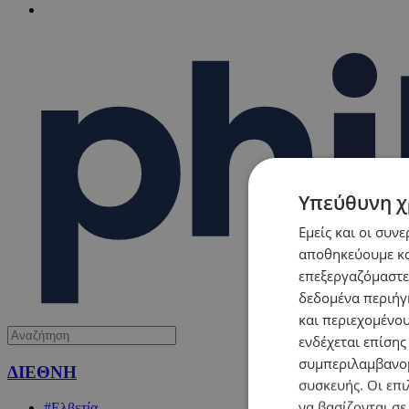
Υπεύθυνη χ
Εμείς και οι συν
αποθηκεύουμε κα
επεξεργαζόμαστε
δεδομένα περιήγη
και περιεχομένο
ενδέχεται επίσης
συμπεριλαμβανομ
ΔΙΕΘΝΗ
συσκευής. Οι επι
να βασίζονται σε
#Ελβετία