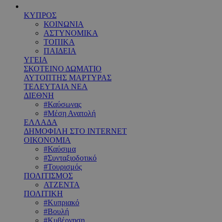
ΚΥΠΡΟΣ
ΚΟΙΝΩΝΙΑ
ΑΣΤΥΝΟΜΙΚΑ
ΤΟΠΙΚΑ
ΠΑΙΔΕΙΑ
ΥΓΕΙΑ
ΣΚΟΤΕΙΝΟ ΔΩΜΑΤΙΟ
ΑΥΤΟΠΤΗΣ ΜΑΡΤΥΡΑΣ
ΤΕΛΕΥΤΑΙΑ ΝΕΑ
ΔΙΕΘΝΗ
#Καύσωνας
#Μέση Ανατολή
ΕΛΛΑΔΑ
ΔΗΜΟΦΙΛΗ ΣΤΟ INTERNET
ΟΙΚΟΝΟΜΙΑ
#Καύσιμα
#Συνταξιοδοτικό
#Τουρισμός
ΠΟΛΙΤΙΣΜΟΣ
ΑΤΖΕΝΤΑ
ΠΟΛΙΤΙΚΗ
#Κυπριακό
#Βουλή
#Κυβέρνηση