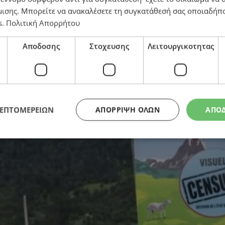
μισης
. Μπορείτε να ανακαλέσετε τη συγκατάθεσή σας οποιαδήπο
ν θα μπει «φρένο» στον πληθυσμό της χώρας
s
.
Πολιτική Απορρήτου
Αποδοσης
Στοχευσης
Λειτουργικοτητας
ΛΕΠΤΟΜΕΡΕΙΩΝ
ΑΠΌΡΡΙΨΗ ΌΛΩΝ
ΑΠΟ