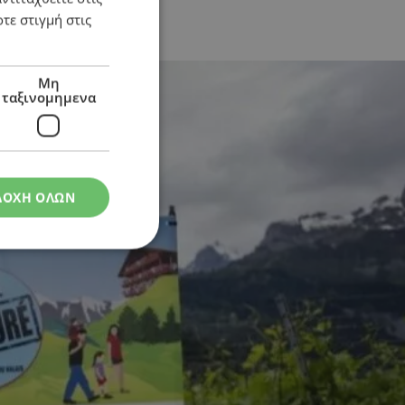
τε στιγμή στις
Μη
ταξινομημενα
ΔΟΧΗ ΟΛΩΝ