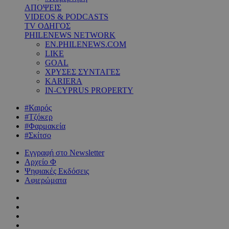
ΑΠΟΨΕΙΣ
VIDEOS & PODCASTS
TV ΟΔΗΓΟΣ
PHILENEWS NETWORK
EN.PHILENEWS.COM
LIKE
GOAL
ΧΡΥΣΕΣ ΣΥΝΤΑΓΕΣ
KARIERA
IN-CYPRUS PROPERTY
#Καιρός
#Τζόκερ
#Φαρμακεία
#Σκίτσο
Εγγραφή στο Newsletter
Αρχείο Φ
Ψηφιακές Εκδόσεις
Αφιερώματα