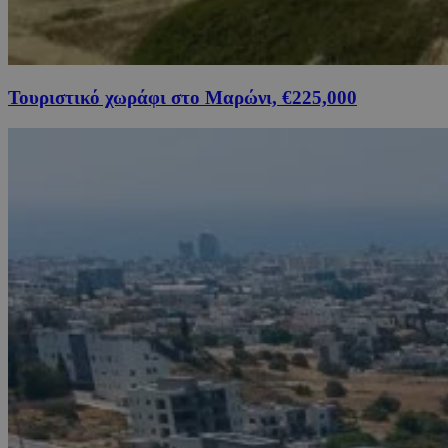
Τουριστικό χωράφι στο Μαρώνι, €225,000