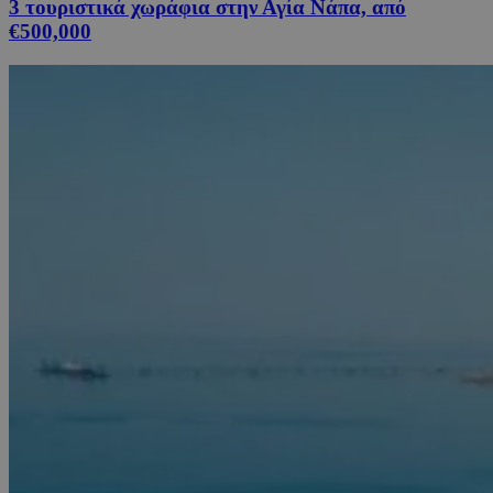
3 τουριστικά χωράφια στην Αγία Νάπα, από
€500,000