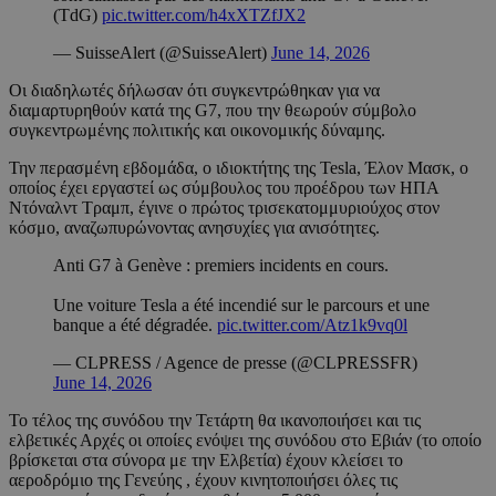
(TdG)
pic.twitter.com/h4xXTZfJX2
— SuisseAlert (@SuisseAlert)
June 14, 2026
Οι διαδηλωτές δήλωσαν ότι συγκεντρώθηκαν για να
διαμαρτυρηθούν κατά της G7, που την θεωρούν σύμβολο
συγκεντρωμένης πολιτικής και οικονομικής δύναμης.
Την περασμένη εβδομάδα, ο ιδιοκτήτης της Tesla, Έλον Μασκ, ο
οποίος έχει εργαστεί ως σύμβουλος του προέδρου των ΗΠΑ
Ντόναλντ Τραμπ, έγινε ο πρώτος τρισεκατομμυριούχος στον
κόσμο, αναζωπυρώνοντας ανησυχίες για ανισότητες.
Anti G7 à Genève : premiers incidents en cours.
Une voiture Tesla a été incendié sur le parcours et une
banque a été dégradée.
pic.twitter.com/Atz1k9vq0l
— CLPRESS / Agence de presse (@CLPRESSFR)
June 14, 2026
Το τέλος της συνόδου την Τετάρτη θα ικανοποιήσει και τις
ελβετικές Αρχές οι οποίες ενόψει της συνόδου στο Εβιάν (το οποίο
βρίσκεται στα σύνορα με την Ελβετία) έχουν κλείσει το
αεροδρόμιο της Γενεύης , έχουν κινητοποιήσει όλες τις