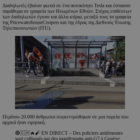
Διαδηλωτές έβαλαν φωτιά σε ένα αυτοκίνητο Tesla και έσπασαν
παράθυρα σε γραφεία των Ηνωμένων Εθνών. Στόχος επιθέσεων
των διαδηλωτών έγιναν και άλλα κτίρια, μεταξύ τους τα γραφεία
της PricewaterhouseCoopers και της έδρας της Διεθνούς Ένωσης
Τηλεπικοινωνιών (ITU).
Περίπου 20.000 άνθρωποι συγκεντρώθηκαν σε μια πορεία που
αρχικά ήταν ειρηνική.
🔴🇨🇭🔥🧨 EN DIRECT – Des policiers antiémeutes
sont caillassés par des manifestants anti-G7 à Genève.