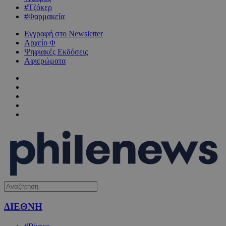
#Τζόκερ
#Φαρμακεία
Εγγραφή στο Newsletter
Αρχείο Φ
Ψηφιακές Εκδόσεις
Αφιερώματα
ΔΙΕΘΝΗ