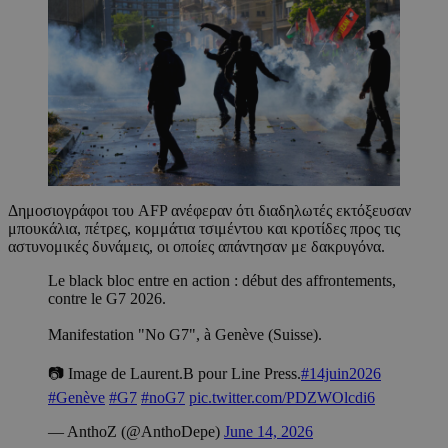
Δημοσιογράφοι του AFP ανέφεραν ότι διαδηλωτές εκτόξευσαν
μπουκάλια, πέτρες, κομμάτια τσιμέντου και κροτίδες προς τις
αστυνομικές δυνάμεις, οι οποίες απάντησαν με δακρυγόνα.
Le black bloc entre en action : début des affrontements,
contre le G7 2026.
Manifestation "No G7", à Genève (Suisse).
📷 Image de Laurent.B pour Line Press.
#14juin2026
#Genève
#G7
#noG7
pic.twitter.com/PDZWOlcdi6
— AnthoZ (@AnthoDepe)
June 14, 2026