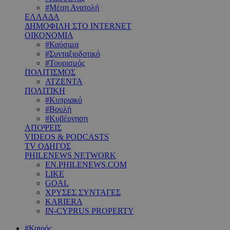
#Μέση Ανατολή
ΕΛΛΑΔΑ
ΔΗΜΟΦΙΛΗ ΣΤΟ INTERNET
ΟΙΚΟΝΟΜΙΑ
#Καύσιμα
#Συνταξιοδοτικό
#Τουρισμός
ΠΟΛΙΤΙΣΜΟΣ
ΑΤΖΕΝΤΑ
ΠΟΛΙΤΙΚΗ
#Κυπριακό
#Βουλή
#Κυβέρνηση
ΑΠΟΨΕΙΣ
VIDEOS & PODCASTS
TV ΟΔΗΓΟΣ
PHILENEWS NETWORK
EN.PHILENEWS.COM
LIKE
GOAL
ΧΡΥΣΕΣ ΣΥΝΤΑΓΕΣ
KARIERA
IN-CYPRUS PROPERTY
#Καιρός