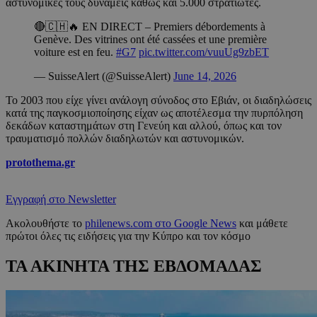
αστυνομικές τους δυνάμεις καθώς και 5.000 στρατιώτες.
🔴🇨🇭🔥 EN DIRECT – Premiers débordements à
Genève. Des vitrines ont été cassées et une première
voiture est en feu.
#G7
pic.twitter.com/vuuUg9zbET
— SuisseAlert (@SuisseAlert)
June 14, 2026
Το 2003 που είχε γίνει ανάλογη σύνοδος στο Εβιάν, οι διαδηλώσεις
κατά της παγκοσμιοποίησης είχαν ως αποτέλεσμα την πυρπόληση
δεκάδων καταστημάτων στη Γενεύη και αλλού, όπως και τον
τραυματισμό πολλών διαδηλωτών και αστυνομικών.
protothema.gr
Εγγραφή στο Newsletter
Ακολουθήστε το
philenews.com στο Google News
και μάθετε
πρώτοι όλες τις ειδήσεις για την Κύπρο και τον κόσμο
ΤΑ ΑΚΙΝΗΤΑ ΤΗΣ ΕΒΔΟΜΑΔΑΣ