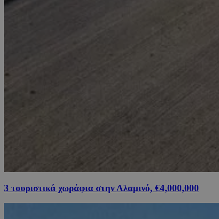
3 τουριστικά χωράφια στην Αλαμινό, €4,000,000