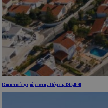
Οικιστικό χωράφι στην Πέγεια, €45,000