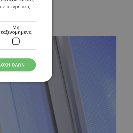
τε στιγμή στις
Μη
ταξινομημενα
ΔΟΧΗ ΟΛΩΝ