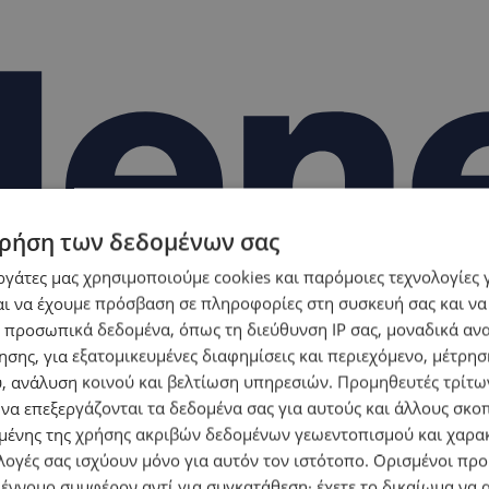
ρήση των δεδομένων σας
εργάτες μας χρησιμοποιούμε cookies και παρόμοιες τεχνολογίες 
ι να έχουμε πρόσβαση σε πληροφορίες στη συσκευή σας και να
 προσωπικά δεδομένα, όπως τη διεύθυνση IP σας, μοναδικά αν
σης, για εξατομικευμένες διαφημίσεις και περιεχόμενο, μέτρη
υ, ανάλυση κοινού και βελτίωση υπηρεσιών.
Προμηθευτές τρίτων
 να επεξεργάζονται τα δεδομένα σας για αυτούς και άλλους σκο
ένης της χρήσης ακριβών δεδομένων γεωεντοπισμού και χαρα
λογές σας ισχύουν μόνο για αυτόν τον ιστότοπο. Ορισμένοι πρ
 έννομο συμφέρον αντί για συγκατάθεση· έχετε το δικαίωμα να α