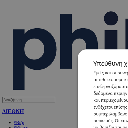
Υπεύθυνη χ
Εμείς και οι συν
αποθηκεύουμε κα
επεξεργαζόμαστε
δεδομένα περιήγη
και περιεχομένο
ενδέχεται επίσης
ΔΙΕΘΝΗ
συμπεριλαμβανομ
συσκευής. Οι επι
#Βίζα
να βασίζονται σε
#Βίντεο