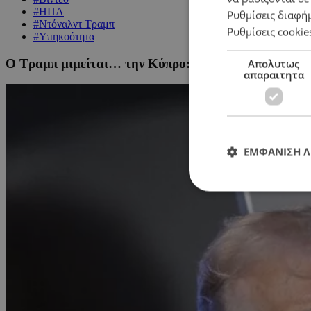
#ΗΠΑ
Ρυθμίσεις διαφή
#Ντόναλντ Τραμπ
Ρυθμίσεις cookie
#Υπηκοότητα
Ο Τραμπ μιμείται… την Κύπρο: Πλάσαρε τη «χρυσή β
Απολυτως
απαραιτητα
ΕΜΦΑΝΙΣΗ 