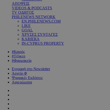
ΑΠΟΨΕΙΣ
VIDEOS & PODCASTS
TV ΟΔΗΓΟΣ
PHILENEWS NETWORK
EN.PHILENEWS.COM
LIKE
GOAL
ΧΡΥΣΕΣ ΣΥΝΤΑΓΕΣ
KARIERA
IN-CYPRUS PROPERTY
#Καιρός
#Τζόκερ
#Φαρμακεία
Εγγραφή στο Newsletter
Αρχείο Φ
Ψηφιακές Εκδόσεις
Αφιερώματα