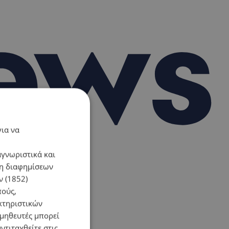
για να
αγνωριστικά και
ση διαφημίσεων
 (1852)
πούς,
κτηριστικών
ομηθευτές μπορεί
ντιταχθείτε στις