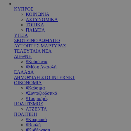
ΚΥΠΡΟΣ
ΚΟΙΝΩΝΙΑ
ΑΣΤΥΝΟΜΙΚΑ
ΤΟΠΙΚΑ
ΠΑΙΔΕΙΑ
ΥΓΕΙΑ
ΣΚΟΤΕΙΝΟ ΔΩΜΑΤΙΟ
ΑΥΤΟΠΤΗΣ ΜΑΡΤΥΡΑΣ
ΤΕΛΕΥΤΑΙΑ ΝΕΑ
ΔΙΕΘΝΗ
#Καύσωνας
#Μέση Ανατολή
ΕΛΛΑΔΑ
ΔΗΜΟΦΙΛΗ ΣΤΟ INTERNET
ΟΙΚΟΝΟΜΙΑ
#Καύσιμα
#Συνταξιοδοτικό
#Τουρισμός
ΠΟΛΙΤΙΣΜΟΣ
ΑΤΖΕΝΤΑ
ΠΟΛΙΤΙΚΗ
#Κυπριακό
#Βουλή
#Κυβέρνηση