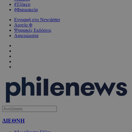
#Τζόκερ
#Φαρμακεία
Εγγραφή στο Newsletter
Αρχείο Φ
Ψηφιακές Εκδόσεις
Αφιερώματα
ΔΙΕΘΝΗ