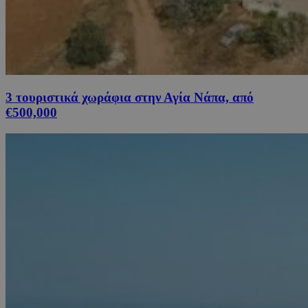
3 τουριστικά χωράφια στην Αγία Νάπα, από
€500,000