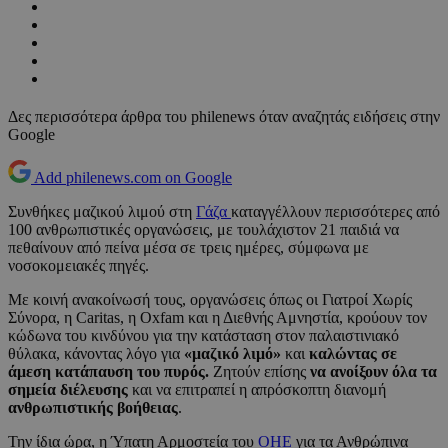
Δες περισσότερα άρθρα του philenews όταν αναζητάς ειδήσεις στην
Google
Add philenews.com on Google
Συνθήκες μαζικού λιμού στη
Γάζα
καταγγέλλουν περισσότερες από
100 ανθρωπιστικές οργανώσεις, με τουλάχιστον 21 παιδιά να
πεθαίνουν από πείνα μέσα σε τρεις ημέρες, σύμφωνα με
νοσοκομειακές πηγές.
Με κοινή ανακοίνωσή τους, οργανώσεις όπως οι Γιατροί Χωρίς
Σύνορα, η Caritas, η Oxfam και η Διεθνής Αμνηστία, κρούουν τον
κώδωνα του κινδύνου για την κατάσταση στον παλαιστινιακό
θύλακα, κάνοντας λόγο για
«μαζικό λιμό»
και
καλώντας σε
άμεση κατάπαυση του πυρός.
Ζητούν επίσης
να ανοίξουν όλα τα
σημεία διέλευσης
και να επιτραπεί η απρόσκοπτη διανομή
ανθρωπιστικής βοήθειας
.
Την ίδια ώρα, η Ύπατη Αρμοστεία του
ΟΗΕ
για τα Ανθρώπινα