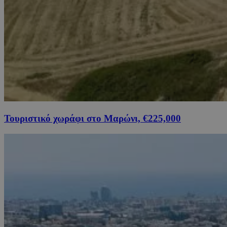
Τουριστικό χωράφι στο Μαρώνι, €225,000