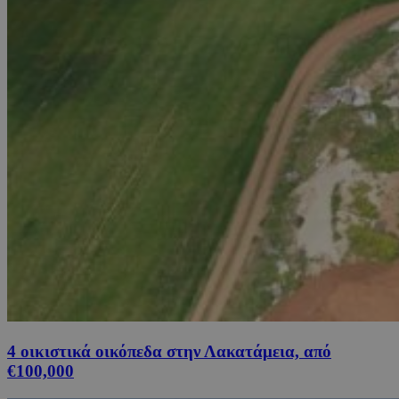
4 οικιστικά οικόπεδα στην Λακατάμεια, από
€100,000