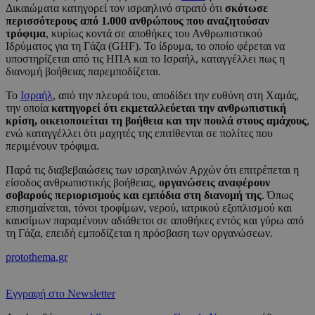
Δικαιώματα κατηγορεί τον ισραηλινό στρατό ότι
σκότωσε
περισσότερους από 1.000 ανθρώπους που αναζητούσαν
τρόφιμα
, κυρίως κοντά σε αποθήκες του Ανθρωπιστικού
Ιδρύματος για τη Γάζα (GHF). Το ίδρυμα, το οποίο φέρεται να
υποστηρίζεται από τις ΗΠΑ και το Ισραήλ, καταγγέλλει πως η
διανομή βοήθειας παρεμποδίζεται.
Το
Ισραήλ
, από την πλευρά του, αποδίδει την ευθύνη στη Χαμάς,
την οποία
κατηγορεί ότι εκμεταλλεύεται την ανθρωπιστική
κρίση, οικειοποιείται τη βοήθεια και την πουλά στους αμάχους
,
ενώ καταγγέλλει ότι μαχητές της επιτίθενται σε πολίτες που
περιμένουν τρόφιμα.
Παρά τις διαβεβαιώσεις των ισραηλινών Αρχών ότι επιτρέπεται η
είσοδος ανθρωπιστικής βοήθειας,
οργανώσεις αναφέρουν
σοβαρούς περιορισμούς και εμπόδια στη διανομή της
. Όπως
επισημαίνεται, τόνοι τροφίμων, νερού, ιατρικού εξοπλισμού και
καυσίμων παραμένουν αδιάθετοι σε αποθήκες εντός και γύρω από
τη Γάζα, επειδή εμποδίζεται η πρόσβαση των οργανώσεων.
protothema.gr
Εγγραφή στο Newsletter