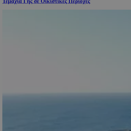
Τεμάχια Γης σε Οικιστικές Περιοχές