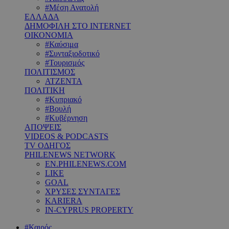
#Μέση Ανατολή
ΕΛΛΑΔΑ
ΔΗΜΟΦΙΛΗ ΣΤΟ INTERNET
ΟΙΚΟΝΟΜΙΑ
#Καύσιμα
#Συνταξιοδοτικό
#Τουρισμός
ΠΟΛΙΤΙΣΜΟΣ
ΑΤΖΕΝΤΑ
ΠΟΛΙΤΙΚΗ
#Κυπριακό
#Βουλή
#Κυβέρνηση
ΑΠΟΨΕΙΣ
VIDEOS & PODCASTS
TV ΟΔΗΓΟΣ
PHILENEWS NETWORK
EN.PHILENEWS.COM
LIKE
GOAL
ΧΡΥΣΕΣ ΣΥΝΤΑΓΕΣ
KARIERA
IN-CYPRUS PROPERTY
#Καιρός