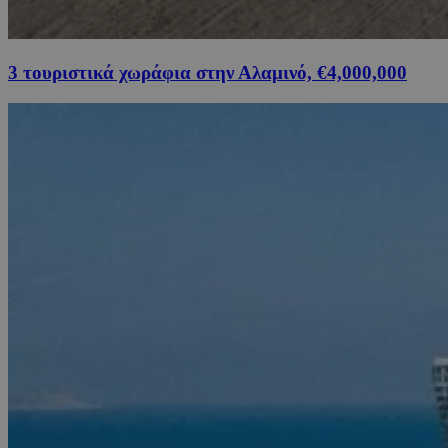
3 τουριστικά χωράφια στην Αλαμινό, €4,000,000