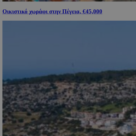
Οικιστικό χωράφι στην Πέγεια, €45,000