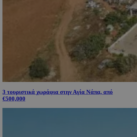
3 τουριστικά χωράφια στην Αγία Νάπα, από
€500,000