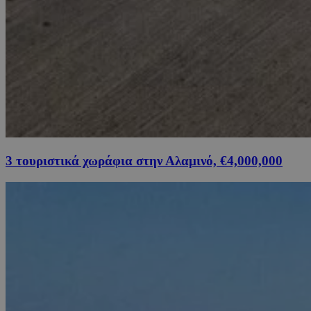
3 τουριστικά χωράφια στην Αλαμινό, €4,000,000