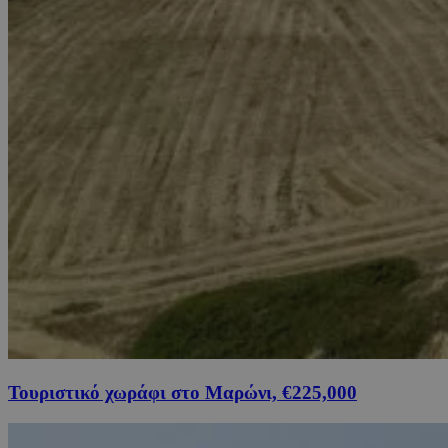
Τουριστικό χωράφι στο Μαρώνι, €225,000