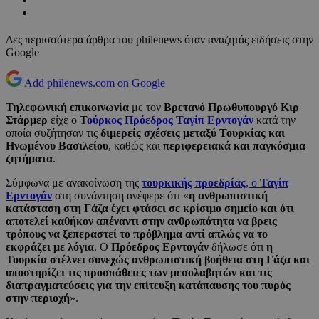
Δες περισσότερα άρθρα του philenews όταν αναζητάς ειδήσεις στην
Google
Add philenews.com on Google
Τηλεφωνική επικοινωνία
με τον
Βρετανό Πρωθυπουργό Κιρ
Στάρμερ
είχε ο
Τ
ούρκος Πρόεδρος Ταγίπ Ερντογάν
κατά την
οποία συζήτησαν τις
διμερείς σχέσεις μεταξύ Τουρκίας και
Ηνωμένου Βασιλείου
, καθώς και
περιφερειακά και παγκόσμια
ζητήματα
.
Σύμφωνα με ανακοίνωση της
τουρκικής προεδρίας
, ο
Ταγίπ
Ερντογάν
στη συνάντηση ανέφερε ότι «
η ανθρωπιστική
κατάσταση στη Γάζα έχει φτάσει σε κρίσιμο σημείο και ότι
αποτελεί καθήκον απέναντι στην ανθρωπότητα να βρεις
τρόπους να ξεπεραστεί το πρόβλημα αντί απλώς να το
εκφράζει με λόγια
. Ο
Πρόεδρος Ερντογάν
δήλωσε ότι
η
Τουρκία στέλνει συνεχώς ανθρωπιστική βοήθεια στη Γάζα και
υποστηρίζει τις προσπάθειες των μεσολαβητών και τις
διαπραγματεύσεις για την επίτευξη κατάπαυσης του πυρός
στην περιοχή
».