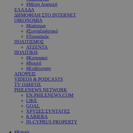
#Μέση Ανατολή
ΕΛΛΑΔΑ
ΔΗΜΟΦΙΛΗ ΣΤΟ INTERNET
ΟΙΚΟΝΟΜΙΑ
#Καύσιμα
#Συνταξιοδοτικό
#Τουρισμός
ΠΟΛΙΤΙΣΜΟΣ
ΑΤΖΕΝΤΑ
ΠΟΛΙΤΙΚΗ
#Κυπριακό
#Βουλή
#Κυβέρνηση
ΑΠΟΨΕΙΣ
VIDEOS & PODCASTS
TV ΟΔΗΓΟΣ
PHILENEWS NETWORK
EN.PHILENEWS.COM
LIKE
GOAL
ΧΡΥΣΕΣ ΣΥΝΤΑΓΕΣ
KARIERA
IN-CYPRUS PROPERTY
#Καιρός