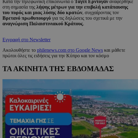
Κατά την τηλεφωνική επικοινωνία ο
Ταγίπ Ερντογάν
αναφέρθηκε
στη σημασία της
λήψης μέτρων για την επιβολή κατάπαυσης
του πυρός και μιας λύσης δύο κρατών
, συγχαίροντας τον
Βρετανό πρωθυπουργό
για τις δηλώσεις του σχετικά με την
αναγνώριση Παλαιστινιακού Κράτους
.
Εγγραφή στο Newsletter
Ακολουθήστε το
philenews.com στο Google News
και μάθετε
πρώτοι όλες τις ειδήσεις για την Κύπρο και τον κόσμο
ΤΑ ΑΚΙΝΗΤΑ ΤΗΣ ΕΒΔΟΜΑΔΑΣ