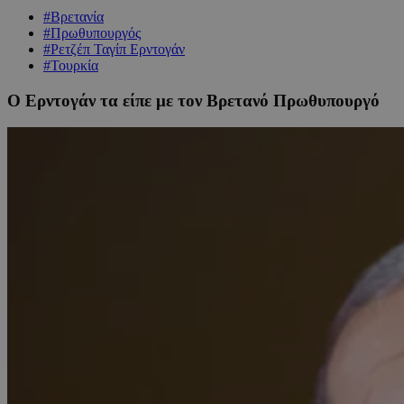
#Βρετανία
#Πρωθυπουργός
#Ρετζέπ Ταγίπ Ερντογάν
#Τουρκία
O Ερντογάν τα είπε με τον Βρετανό Πρωθυπουργό