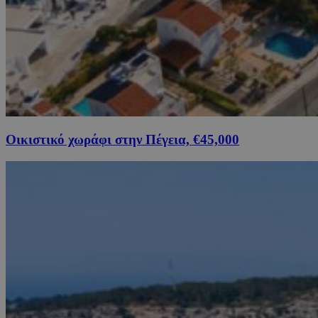
Οικιστικό χωράφι στην Πέγεια, €45,000