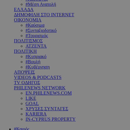
#Μέση Ανατολή
ΕΛΛΑΔΑ
ΔΗΜΟΦΙΛΗ ΣΤΟ INTERNET
ΟΙΚΟΝΟΜΙΑ
#Καύσιμα
#Συνταξιοδοτικό
#Τουρισμός
ΠΟΛΙΤΙΣΜΟΣ
ΑΤΖΕΝΤΑ
ΠΟΛΙΤΙΚΗ
#Κυπριακό
#Βουλή
#Κυβέρνηση
ΑΠΟΨΕΙΣ
VIDEOS & PODCASTS
TV ΟΔΗΓΟΣ
PHILENEWS NETWORK
EN.PHILENEWS.COM
LIKE
GOAL
ΧΡΥΣΕΣ ΣΥΝΤΑΓΕΣ
KARIERA
IN-CYPRUS PROPERTY
#Καιρός