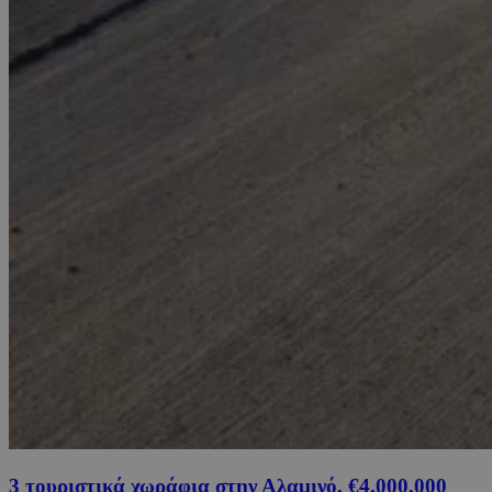
3 τουριστικά χωράφια στην Αλαμινό, €4,000,000