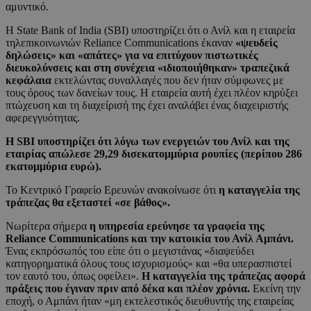
αμυντικό.
Η State Bank of India (SBI) υποστηρίζει ότι ο Ανίλ και η εταιρεία
τηλεπικοινωνιών Reliance Communications έκαναν
«ψευδείς
δηλώσεις» και «απάτες» για να επιτύχουν πιστωτικές
διευκολύνσεις και στη συνέχεια «ιδιοποιήθηκαν» τραπεζικά
κεφάλαια
εκτελώντας συναλλαγές που δεν ήταν σύμφωνες με
τους όρους των δανείων τους. Η εταιρεία αυτή έχει πλέον κηρύξει
πτώχευση και τη διαχείρισή της έχει αναλάβει ένας διαχειριστής
αφερεγγυότητας.
Η SBI υποστηρίζει ότι λόγω των ενεργειών του Ανίλ και της
εταιρίας απώλεσε 29,29 δισεκατομμύρια ρουπίες (περίπου 286
εκατομμύρια ευρώ).
Το Κεντρικό Γραφείο Ερευνών ανακοίνωσε ότι
η καταγγελία της
τράπεζας θα εξεταστεί «σε βάθος».
Νωρίτερα σήμερα
η υπηρεσία ερεύνησε τα γραφεία της
Reliance Communications και την κατοικία του Ανίλ Αμπάνι.
Ένας εκπρόσωπός του είπε ότι ο μεγιστάνας «διαψεύδει
κατηγορηματικά όλους τους ισχυρισμούς» και «θα υπερασπιστεί
τον εαυτό του, όπως οφείλει».
Η καταγγελία της τράπεζας αφορά
πράξεις που έγιναν πριν από δέκα και πλέον χρόνια.
Εκείνη την
εποχή, ο Αμπάνι ήταν «μη εκτελεστικός διευθυντής της εταιρείας