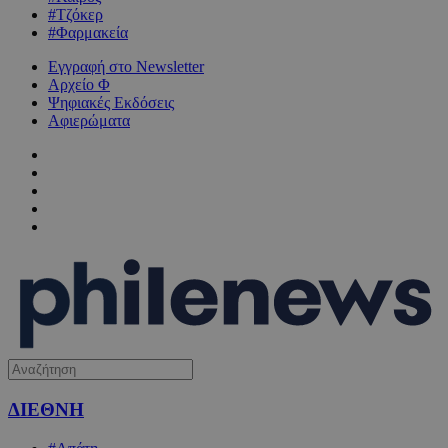
#Τζόκερ
#Φαρμακεία
Εγγραφή στο Newsletter
Αρχείο Φ
Ψηφιακές Εκδόσεις
Αφιερώματα
ΔΙΕΘΝΗ