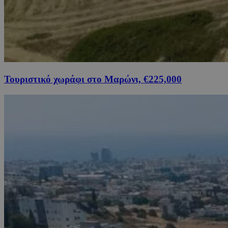
Τουριστικό χωράφι στο Μαρώνι, €225,000