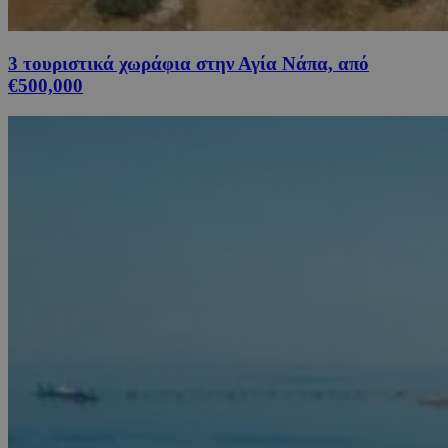
3 τουριστικά χωράφια στην Αγία Νάπα, από
€500,000