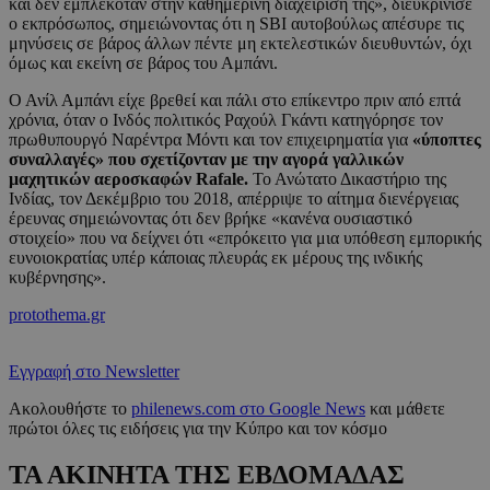
και δεν εμπλεκόταν στην καθημερινή διαχείρισή της», διευκρίνισε
ο εκπρόσωπος, σημειώνοντας ότι η SBI αυτοβούλως απέσυρε τις
μηνύσεις σε βάρος άλλων πέντε μη εκτελεστικών διευθυντών, όχι
όμως και εκείνη σε βάρος του Αμπάνι.
Ο Ανίλ Αμπάνι είχε βρεθεί και πάλι στο επίκεντρο πριν από επτά
χρόνια, όταν ο Ινδός πολιτικός Ραχούλ Γκάντι κατηγόρησε τον
πρωθυπουργό Ναρέντρα Μόντι και τον επιχειρηματία για
«ύποπτες
συναλλαγές» που σχετίζονταν με την αγορά γαλλικών
μαχητικών αεροσκαφών Rafale.
Το Ανώτατο Δικαστήριο της
Ινδίας, τον Δεκέμβριο του 2018, απέρριψε το αίτημα διενέργειας
έρευνας σημειώνοντας ότι δεν βρήκε «κανένα ουσιαστικό
στοιχείο» που να δείχνει ότι «επρόκειτο για μια υπόθεση εμπορικής
ευνοιοκρατίας υπέρ κάποιας πλευράς εκ μέρους της ινδικής
κυβέρνησης».
protothema.gr
Εγγραφή στο Newsletter
Ακολουθήστε το
philenews.com στο Google News
και μάθετε
πρώτοι όλες τις ειδήσεις για την Κύπρο και τον κόσμο
ΤΑ ΑΚΙΝΗΤΑ ΤΗΣ ΕΒΔΟΜΑΔΑΣ