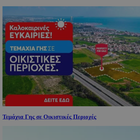
Τεμάχια Γης σε Οικιστικές Περιοχές