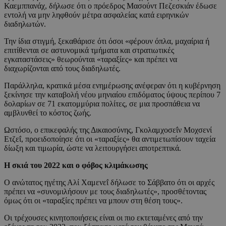
Καεμππανάχ, δήλωσε ότι ο πρόεδρος Μασούντ Πεζεσκιάν έδωσε
εντολή να μην ληφθούν μέτρα ασφαλείας κατά ειρηνικών
διαδηλωτών.
Την ίδια στιγμή, ξεκαθάρισε ότι όσοι «φέρουν όπλα, μαχαίρια ή
επιτίθενται σε αστυνομικά τμήματα και στρατιωτικές
εγκαταστάσεις» θεωρούνται «ταραξίες» και πρέπει να
διαχωρίζονται από τους διαδηλωτές.
Παράλληλα, κρατικά μέσα ενημέρωσης ανέφεραν ότι η κυβέρνηση
ξεκίνησε την καταβολή νέου μηνιαίου επιδόματος ύψους περίπου 7
δολαρίων σε 71 εκατομμύρια πολίτες, σε μια προσπάθεια να
αμβλυνθεί το κόστος ζωής.
Ωστόσο, ο επικεφαλής της Δικαιοσύνης, Γκολαμχοσεΐν Μοχσενί
Ετζεΐ, προειδοποίησε ότι οι «ταραξίες» θα αντιμετωπίσουν ταχεία
δίωξη και τιμωρία, ώστε να λειτουργήσει αποτρεπτικά.
Η σκιά του 2022 και ο φόβος κλιμάκωσης
Ο ανώτατος ηγέτης Αλί Χαμενεΐ δήλωσε το Σάββατο ότι οι αρχές
πρέπει να «συνομιλήσουν με τους διαδηλωτές», προσθέτοντας
όμως ότι οι «ταραξίες πρέπει να μπουν στη θέση τους».
Οι τρέχουσες κινητοποιήσεις είναι οι πιο εκτεταμένες από την