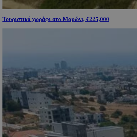
Τουριστικό χωράφι στο Μαρώνι, €225,000