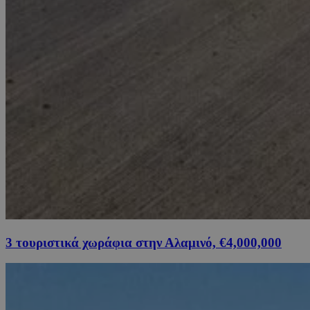
3 τουριστικά χωράφια στην Αλαμινό, €4,000,000