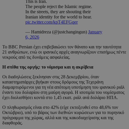
This is Iran.
The people reject the Islamic regime.
In the streets, they are shouting their
Iranian identity for the world to hear.
pic.twitter.com/kpT4EFGqer
— Hamidreza (@justchangingun)
January
6, 2026
Το BBC Persian έχει επιβεβαιώσει τον θάνατο και την ταυτότητα
21 ανθρώπων, ενώ οι ιρανικές αρχές αναγνωρίζουν επισήμως πέντε
νεκρούς από τις δυνάμεις ασφαλείας.
Η σπίθα της οργής: το νόμισμα και η ακρίβεια
Οι διαδηλώσεις ξεκίνησαν στις 28 Δεκεμβρίου, όταν
καταστηματάρχες βγήκαν στους δρόμους της Τεχεράνη
διαμαρτυρόμενοι για τη νέα απότομη υποτίμηση του ιρανικού ριάλ
έναντι του δολαρίου στη μαύρη αγορά. Η ισοτιμία του νομίσματος
έχει διολισθήσει κοντά στο 1,45 εκατ. ριάλ ανά δολάριο ΗΠΑ.
Ο πληθωρισμός είναι στο 42% (είχε εκτοξευθεί στο 48,6% τον
Οκτώβριο), υπό το βάρος των διεθνών κυρώσεων για το πυρηνικό
πρόγραμμα της χώρας, αλλά και της κακοδιαχείρισης και της
διαφθοράς.