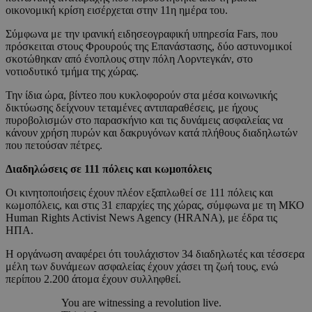
οικονομική κρίση εισέρχεται στην 11η ημέρα του.
Σύμφωνα με την ιρανική ειδησεογραφική υπηρεσία Fars, που
πρόσκειται στους Φρουρούς της Επανάστασης, δύο αστυνομικοί
σκοτώθηκαν από ένοπλους στην πόλη Λορντεγκάν, στο
νοτιοδυτικό τμήμα της χώρας.
Την ίδια ώρα, βίντεο που κυκλοφορούν στα μέσα κοινωνικής
δικτύωσης δείχνουν τεταμένες αντιπαραθέσεις, με ήχους
πυροβολισμών στο παρασκήνιο και τις δυνάμεις ασφαλείας να
κάνουν χρήση πυρών και δακρυγόνων κατά πλήθους διαδηλωτών
που πετούσαν πέτρες.
Διαδηλώσεις σε 111 πόλεις και κωμοπόλεις
Οι κινητοποιήσεις έχουν πλέον εξαπλωθεί σε 111 πόλεις και
κωμοπόλεις, και στις 31 επαρχίες της χώρας, σύμφωνα με τη ΜΚΟ
Human Rights Activist News Agency (HRANA), με έδρα τις
ΗΠΑ.
Η οργάνωση αναφέρει ότι τουλάχιστον 34 διαδηλωτές και τέσσερα
μέλη των δυνάμεων ασφαλείας έχουν χάσει τη ζωή τους, ενώ
περίπου 2.200 άτομα έχουν συλληφθεί.
You are witnessing a revolution live.