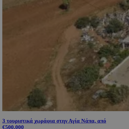
3 τουριστικά χωράφια στην Αγία Νάπα, από
€500,000