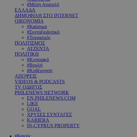
#Μέση Ανατολή
ΕΛΛΑΔΑ
ΔΗΜΟΦΙΛΗ ΣΤΟ INTERNET
ΟΙΚΟΝΟΜΙΑ
#Καύσιμα
#Συνταξιοδοτικό
#Τουρισμός
ΠΟΛΙΤΙΣΜΟΣ
ΑΤΖΕΝΤΑ
ΠΟΛΙΤΙΚΗ
#Κυπριακό
#Βουλή
#Κυβέρνηση
ΑΠΟΨΕΙΣ
VIDEOS & PODCASTS
TV ΟΔΗΓΟΣ
PHILENEWS NETWORK
EN.PHILENEWS.COM
LIKE
GOAL
ΧΡΥΣΕΣ ΣΥΝΤΑΓΕΣ
KARIERA
IN-CYPRUS PROPERTY
#Καιρός