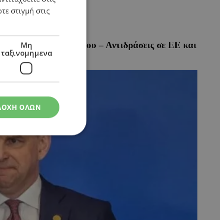
τε στιγμή στις
ι πρώην ασκούμενή του – Αντιδράσεις σε ΕΕ και
Μη
ταξινομημενα
ΔΟΧΗ ΟΛΩΝ