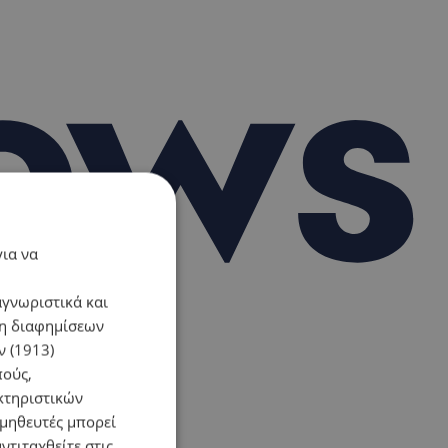
για να
αγνωριστικά και
ση διαφημίσεων
 (1913)
πούς,
κτηριστικών
ομηθευτές μπορεί
ντιταχθείτε στις