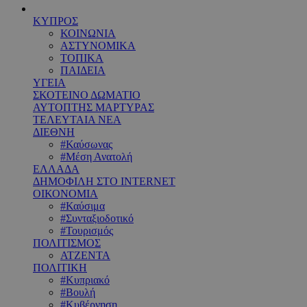
ΚΥΠΡΟΣ
ΚΟΙΝΩΝΙΑ
ΑΣΤΥΝΟΜΙΚΑ
ΤΟΠΙΚΑ
ΠΑΙΔΕΙΑ
ΥΓΕΙΑ
ΣΚΟΤΕΙΝΟ ΔΩΜΑΤΙΟ
ΑΥΤΟΠΤΗΣ ΜΑΡΤΥΡΑΣ
ΤΕΛΕΥΤΑΙΑ ΝΕΑ
ΔΙΕΘΝΗ
#Καύσωνας
#Μέση Ανατολή
ΕΛΛΑΔΑ
ΔΗΜΟΦΙΛΗ ΣΤΟ INTERNET
ΟΙΚΟΝΟΜΙΑ
#Καύσιμα
#Συνταξιοδοτικό
#Τουρισμός
ΠΟΛΙΤΙΣΜΟΣ
ΑΤΖΕΝΤΑ
ΠΟΛΙΤΙΚΗ
#Κυπριακό
#Βουλή
#Κυβέρνηση