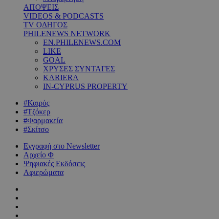
ΑΠΟΨΕΙΣ
VIDEOS & PODCASTS
TV ΟΔΗΓΟΣ
PHILENEWS NETWORK
EN.PHILENEWS.COM
LIKE
GOAL
ΧΡΥΣΕΣ ΣΥΝΤΑΓΕΣ
KARIERA
IN-CYPRUS PROPERTY
#Καιρός
#Τζόκερ
#Φαρμακεία
#Σκίτσο
Εγγραφή στο Newsletter
Αρχείο Φ
Ψηφιακές Εκδόσεις
Αφιερώματα