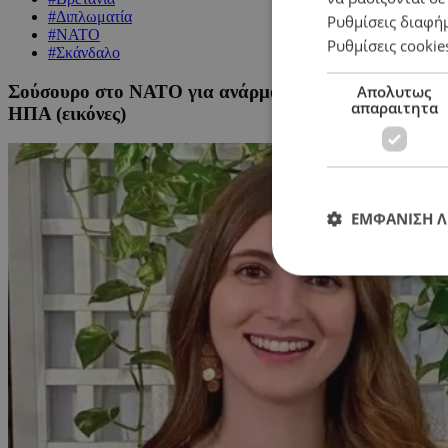
#Διπλωματία
Ρυθμίσεις διαφή
#ΝΑΤΟ
Ρυθμίσεις cookie
#Σκάνδαλο
Σούσουρο στο ΝΑΤΟ για ανάρμοστη σχέση: Ο 55χρονο
Απολυτως
απαραιτητα
ΗΠΑ (εικόνες)
ΕΜΦΑΝΙΣΗ 