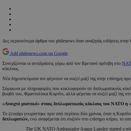
Δες περισσότερα άρθρα του philenews όταν αναζητάς ειδήσεις στην
Add philenews.com on Google
Συνεχίζονται οι αντιδράσεις γύρω από τον Βρετανό πρέσβη στο
ΝΑ
κύκλους.
Νέα δημοσιεύματα τον φέρνουν να συζεί μαζί της στην επίσημη πρε
Σύμφωνα με πληροφορίες που κυκλοφορούν σε διπλωματικούς κύκ
βοηθό του, Φραντσέσκα Κορτίνι, αλλά φέρεται να συζεί μαζί της σ
«Ανοιχτό μυστικό» στους διπλωματικούς κύκλους του ΝΑΤΟ η 
Το ζευγάρι γνωρίστηκε πριν από περίπου δύο χρόνια, όταν η Κορτί
διπλωματών,
ενώ αναφέρεται ότι συζούν στο επίσημο κτίριο, το οπο
The UK NATO Ambassador Angus Lapsley started a relation