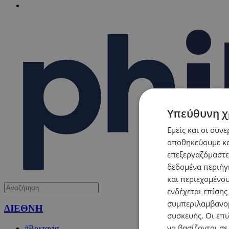
Υπεύθυνη χ
Εμείς και οι συν
αποθηκεύουμε κα
επεξεργαζόμαστε
δεδομένα περιήγη
και περιεχομένο
ενδέχεται επίσης
συμπεριλαμβανομ
ΔΙΕΘΝΗ
συσκευής. Οι επι
να βασίζονται σε
#Βρετανία