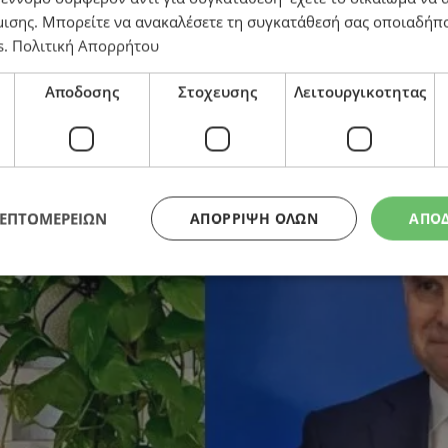
μισης
. Μπορείτε να ανακαλέσετε τη συγκατάθεσή σας οποιαδήπο
s
.
Πολιτική Απορρήτου
ς Βρετανός πρέσβης μένει με την 29χρονη ερωμένη κα
Αποδοσης
Στοχευσης
Λειτουργικοτητας
ΛΕΠΤΟΜΕΡΕΙΩΝ
ΑΠΌΡΡΙΨΗ ΌΛΩΝ
ΑΠΟ