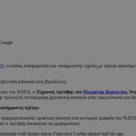
 Google
ΤΟ
, ο οποίος κατηγορείται για «ανάρμοστη» σχέση με πρώην ασκούμ
σβευτική κατοικία στις Βρυξέλλες.
λους του NATO, ο
55χρονος πρέσβης του
Ηνωμένου Βασιλείου
, Άν
την πολυτελή πενταώροφη βρετανική κατοικία στην πρωτεύουσα του Β
«ανάρμοστη σχέση»
νι πραγματοποιούσε πρακτική άσκηση στα κεντρικά γραφεία του ΝΑΤΟ
ίο ο πρέσβης δικαιούται να χρησιμοποιεί.
ship with Italian intern Francesca Cortini almost half his age.