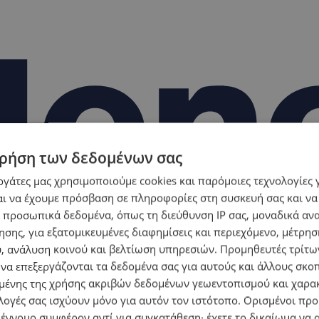
ρήση των δεδομένων σας
εργάτες μας χρησιμοποιούμε cookies και παρόμοιες τεχνολογίες 
ι να έχουμε πρόσβαση σε πληροφορίες στη συσκευή σας και να
 προσωπικά δεδομένα, όπως τη διεύθυνση IP σας, μοναδικά αν
σης, για εξατομικευμένες διαφημίσεις και περιεχόμενο, μέτρη
υ, ανάλυση κοινού και βελτίωση υπηρεσιών.
Προμηθευτές τρίτων
 να επεξεργάζονται τα δεδομένα σας για αυτούς και άλλους σκο
ένης της χρήσης ακριβών δεδομένων γεωεντοπισμού και χαρα
λογές σας ισχύουν μόνο για αυτόν τον ιστότοπο. Ορισμένοι πρ
 έννομο συμφέρον αντί για συγκατάθεση· έχετε το δικαίωμα να α