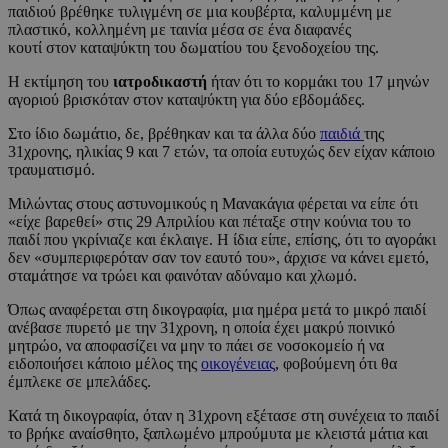
παιδιού βρέθηκε τυλιγμένη σε μια κουβέρτα, καλυμμένη με
πλαστικό, κολλημένη με ταινία μέσα σε ένα διαφανές
κουτί στον καταψύκτη του δωματίου του ξενοδοχείου της.
Η εκτίμηση του
ιατροδικαστή
ήταν ότι το κορμάκι του 17 μηνών
αγοριού βρισκόταν στον καταψύκτη για δύο εβδομάδες.
Στο ίδιο δωμάτιο, δε, βρέθηκαν και τα άλλα δύο
παιδιά
της
31χρονης, ηλικίας 9 και 7 ετών, τα οποία ευτυχώς δεν είχαν κάποιο
τραυματισμό.
Μιλώντας στους αστυνομικούς η Μανακάγια φέρεται να είπε ότι
«είχε βαρεθεί» στις 29 Απριλίου και πέταξε στην κούνια του το
παιδί που γκρίνιαζε και έκλαιγε. Η ίδια είπε, επίσης, ότι το αγοράκι
δεν «συμπεριφερόταν σαν τον εαυτό του», άρχισε να κάνει εμετό,
σταμάτησε να τρώει και φαινόταν αδύναμο και χλωμό.
Όπως αναφέρεται στη δικογραφία, μια ημέρα μετά το μικρό παιδί
ανέβασε πυρετό με την 31χρονη, η οποία έχει μακρύ ποινικό
μητρώο, να αποφασίζει να μην το πάει σε νοσοκομείο ή να
ειδοποιήσει κάποιο μέλος της
οικογένειας
, φοβούμενη ότι θα
έμπλεκε σε μπελάδες.
Κατά τη δικογραφία, όταν η 31χρονη εξέτασε στη συνέχεια το παιδί
το βρήκε αναίσθητο, ξαπλωμένο μπρούμυτα με κλειστά μάτια και