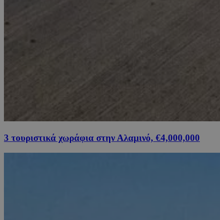
3 τουριστικά χωράφια στην Αλαμινό, €4,000,000