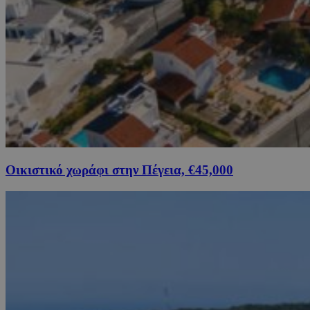
Οικιστικό χωράφι στην Πέγεια, €45,000