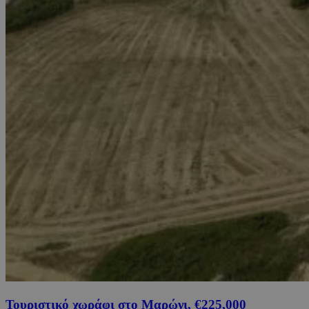
Τουριστικό χωράφι στο Μαρώνι, €225,000