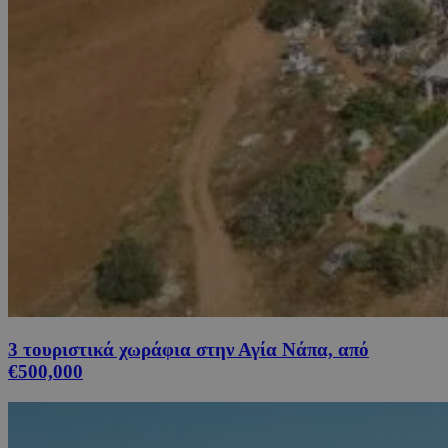
3 τουριστικά χωράφια στην Αγία Νάπα, από
€500,000