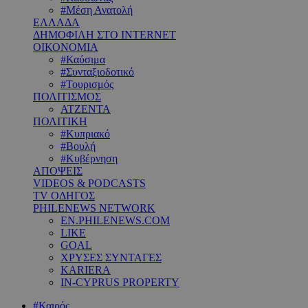
#Μέση Ανατολή
ΕΛΛΑΔΑ
ΔΗΜΟΦΙΛΗ ΣΤΟ INTERNET
ΟΙΚΟΝΟΜΙΑ
#Καύσιμα
#Συνταξιοδοτικό
#Τουρισμός
ΠΟΛΙΤΙΣΜΟΣ
ΑΤΖΕΝΤΑ
ΠΟΛΙΤΙΚΗ
#Κυπριακό
#Βουλή
#Κυβέρνηση
ΑΠΟΨΕΙΣ
VIDEOS & PODCASTS
TV ΟΔΗΓΟΣ
PHILENEWS NETWORK
EN.PHILENEWS.COM
LIKE
GOAL
ΧΡΥΣΕΣ ΣΥΝΤΑΓΕΣ
KARIERA
IN-CYPRUS PROPERTY
#Καιρός