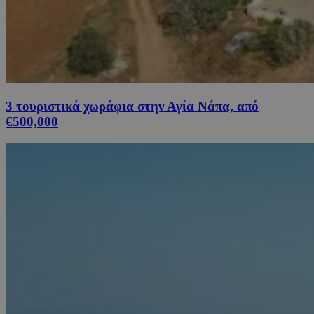
3 τουριστικά χωράφια στην Αγία Νάπα, από
€500,000