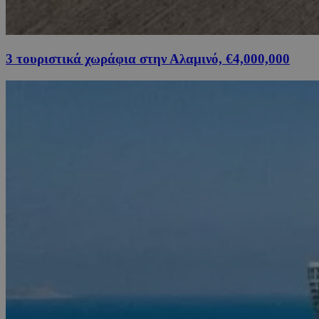
3 τουριστικά χωράφια στην Αλαμινό, €4,000,000