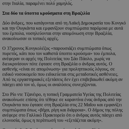
στην Ιταλία, παραμένει πολύ χαμηλός.
Στα δύο τα ύποπτα κρούσματα στη Βραζιλία
Δύο άνδρες, που κατάγονται από τη Λαϊκή Δημοκρατία του Κονγκό
και την Ουγκάντα και εμφανίζουν συμπτώματα παρόμοια με αυτά
του έμπολα, νοσηλεύονται στην απομόνωση στην Βραζιλία,
ανακοίνωσαν οι τοπικές αρχές.
Ο 37χρονος Κονγκολέζος «παρουσιάζει συμπτώματα όπως
πυρετός, κάτι που τον καθιστά ύποπτο κρούσμα» του έμπολα,
ανέφεραν οι αρχές της Πολιτείας του Σάο Πάολο, χωρίς να
διευκρινίσουν πότε έφτασε στη Βραζιλία ο άνδρας αυτός. Ο
ασθενής «είναι σε απομόνωση» για προληπτικούς λόγους, σε
ειδικό νοσοκομείο που ειδικεύεται στις μεταδοτικές ασθένειες.
Από τις εργαστηριακές εξετάσεις δεν έχει επιβεβαιωθεί ακόμη αν
πάσχει από τον ιό, όμως οι αναλύσεις συνεχίζονται.
Στο Ρίο ντε Τζανέιρο, η τοπική Γραμματεία Υγείας της Πολιτείας
ανακοίνωσε επίσης ότι τέθηκε σε καραντίνα ένας άνδρας από την
Ουγκάντα που έφτασε στη Βραζιλία στις 22 Μαΐου και εμφανίζει
συμπτώματα όπως «βήχα, ρίγη και διάρροια». Ο δήμος της πόλης
ανέφερε στο Γαλλικό Πρακτορείο ότι ο άνδρας αυτός πάσχει από
ελονοσία, όμως η περίπτωσή του «εξετάζεται ακόμη».