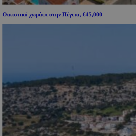
Οικιστικό χωράφι στην Πέγεια, €45,000