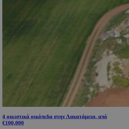
4 οικιστικά οικόπεδα στην Λακατάμεια, από
€100,000