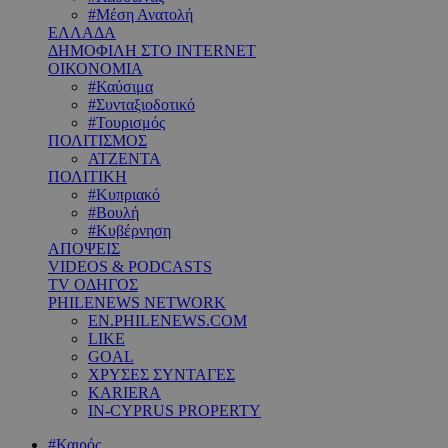
#Μέση Ανατολή
ΕΛΛΑΔΑ
ΔΗΜΟΦΙΛΗ ΣΤΟ INTERNET
ΟΙΚΟΝΟΜΙΑ
#Καύσιμα
#Συνταξιοδοτικό
#Τουρισμός
ΠΟΛΙΤΙΣΜΟΣ
ΑΤΖΕΝΤΑ
ΠΟΛΙΤΙΚΗ
#Κυπριακό
#Βουλή
#Κυβέρνηση
ΑΠΟΨΕΙΣ
VIDEOS & PODCASTS
TV ΟΔΗΓΟΣ
PHILENEWS NETWORK
EN.PHILENEWS.COM
LIKE
GOAL
ΧΡΥΣΕΣ ΣΥΝΤΑΓΕΣ
KARIERA
IN-CYPRUS PROPERTY
#Καιρός