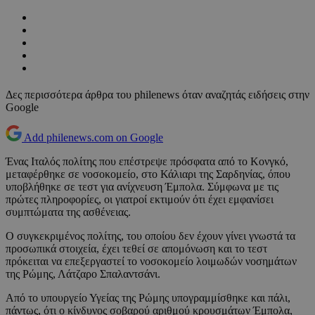
Δες περισσότερα άρθρα του philenews όταν αναζητάς ειδήσεις στην
Google
Add philenews.com on Google
Ένας Ιταλός πολίτης που επέστρεψε πρόσφατα από το Κονγκό,
μεταφέρθηκε σε νοσοκομείο, στο Κάλιαρι της Σαρδηνίας, όπου
υποβλήθηκε σε τεστ για ανίχνευση Έμπολα. Σύμφωνα με τις
πρώτες πληροφορίες, οι γιατροί εκτιμούν ότι έχει εμφανίσει
συμπτώματα της ασθένειας.
Ο συγκεκριμένος πολίτης, του οποίου δεν έχουν γίνει γνωστά τα
προσωπικά στοιχεία, έχει τεθεί σε απομόνωση και το τεστ
πρόκειται να επεξεργαστεί το νοσοκομείο λοιμωδών νοσημάτων
της Ρώμης, Λάτζαρο Σπαλαντσάνι.
Από το υπουργείο Υγείας της Ρώμης υπογραμμίσθηκε και πάλι,
πάντως, ότι ο κίνδυνος σοβαρού αριθμού κρουσμάτων Έμπολα,