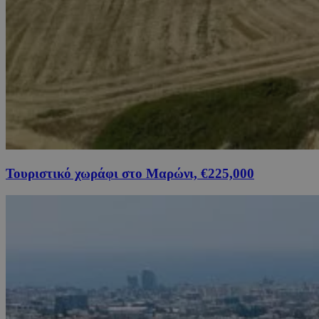
Τουριστικό χωράφι στο Μαρώνι, €225,000