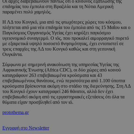
Οι αρχές διαβεβαιώνουν πάντως ότι ο κίνδυνος εξάπλωσης της
επιδημίας του έμπολα στη Βραζιλία και τη Νότια Αμερική
παραμένει πολύ χαμηλός.
Η ΛΔ του Κονγκό, μια από τις φτωχότερες χώρες του κόσμου,
πλήττεται από μια νέα επιδημία του έμπολα από τις 15 Μαΐου και ο
Παγκόσμιος Οργανισμός Υγείας έχει κηρύξει παγκόσμιο
υγειονομικό συναγερμό. Ο ιός, που προκαλεί αιμορραγικό πυρετό
με εξαιρετικά υψηλό ποσοστό θνησιμότητας, έχει εντοπιστεί σε
τρεις επαρχίες της ΛΔ του Κονγκό καθώς και στη γειτονική
Ουγκάντα.
Σύμφωνα με σημερινή ανακοίνωση της υπηρεσίας Υγείας της
Αφρικανικής Ένωσης (Africa CDC), οι δύο χώρες από κοινού
καταγράφουν 263 επιβεβαιωμένα κρούσματα και 43
επιβεβαιωμένους θανάτους, ενώ περισσότερα από 1.100 ύποπτα
κρούσματα βρίσκονται ακόμη στο στάδιο της διερεύνησης. Στη ΛΔ
του Κονγκό έχουν καταγραφεί 246 θάνατοι, αλλά δεν έχει
επιβεβαιωθεί ακόμη από τις εργαστηριακές εξετάσεις ότι όλα τα
θύματα είχαν προσβληθεί από τον ιό.
protothema.gr
Εγγραφή στο Newsletter