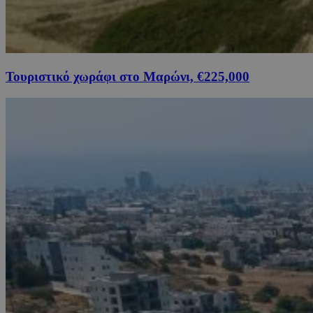
Τουριστικό χωράφι στο Μαρώνι, €225,000