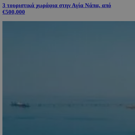
3 τουριστικά χωράφια στην Αγία Νάπα, από
€500,000