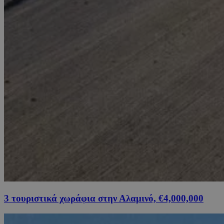
3 τουριστικά χωράφια στην Αλαμινό, €4,000,000