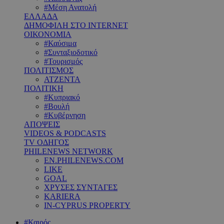
#Μέση Ανατολή
ΕΛΛΑΔΑ
ΔΗΜΟΦΙΛΗ ΣΤΟ INTERNET
ΟΙΚΟΝΟΜΙΑ
#Καύσιμα
#Συνταξιοδοτικό
#Τουρισμός
ΠΟΛΙΤΙΣΜΟΣ
ΑΤΖΕΝΤΑ
ΠΟΛΙΤΙΚΗ
#Κυπριακό
#Βουλή
#Κυβέρνηση
ΑΠΟΨΕΙΣ
VIDEOS & PODCASTS
TV ΟΔΗΓΟΣ
PHILENEWS NETWORK
EN.PHILENEWS.COM
LIKE
GOAL
ΧΡΥΣΕΣ ΣΥΝΤΑΓΕΣ
KARIERA
IN-CYPRUS PROPERTY
#Καιρός