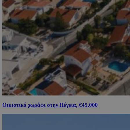
Οικιστικό χωράφι στην Πέγεια, €45,000