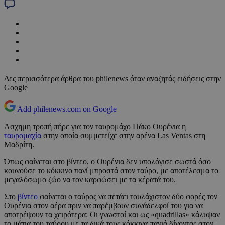
Δες περισσότερα άρθρα του philenews όταν αναζητάς ειδήσεις στην
Google
Add philenews.com on Google
Άσχημη τροπή πήρε για τον ταυρομάχο Πάκο Ουρένια η
ταυρομαχία
στην οποία συμμετείχε στην αρένα Las Ventas στη
Μαδρίτη.
Όπως φαίνεται στο βίντεο, ο Ουρένια δεν υπολόγισε σωστά όσο
κουνούσε το κόκκινο πανί μπροστά στον ταύρο, με αποτέλεσμα το
μεγαλόσωμο ζώο να τον καρφώσει με τα κέρατά του.
Στο
βίντεο
φαίνεται ο ταύρος να πετάει τουλάχιστον δύο φορές τον
Ουρένια στον αέρα πριν να παρέμβουν συνάδελφοί του για να
αποτρέψουν τα χειρότερα: Οι γνωστοί και ως «quadrillas» κάλυψαν
τα μάτια του ταύρου με τα δικά τους κόκκινα πανιά δίνοντας στον