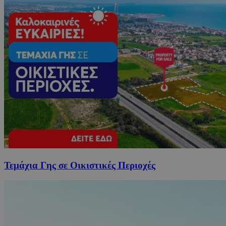
Τεμάχια Γης σε Οικιστικές Περιοχές