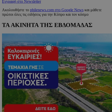
Εγγραφή στο Newsletter
Ακολουθήστε το
philenews.com στο Google News
και μάθετε
πρώτοι όλες τις ειδήσεις για την Κύπρο και τον κόσμο
ΤΑ ΑΚΙΝΗΤΑ ΤΗΣ ΕΒΔΟΜΑΔΑΣ