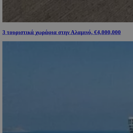
3 τουριστικά χωράφια στην Αλαμινό, €4,000,000