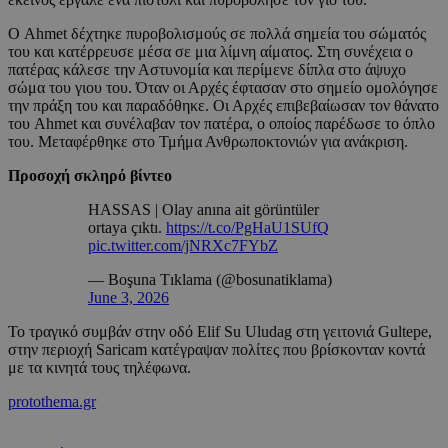
Ο Ahmet δέχτηκε πυροβολισμούς σε πολλά σημεία του σώματός
του και κατέρρευσε μέσα σε μια λίμνη αίματος. Στη συνέχεια ο
πατέρας κάλεσε την Αστυνομία και περίμενε δίπλα στο άψυχο
σώμα του γιου του. Όταν οι Αρχές έφτασαν στο σημείο ομολόγησε
την πράξη του και παραδόθηκε. Οι Αρχές επιβεβαίωσαν τον θάνατο
του Ahmet και συνέλαβαν τον πατέρα, ο οποίος παρέδωσε το όπλο
του. Μεταφέρθηκε στο Τμήμα Ανθρωποκτονιών για ανάκριση.
Προσοχή σκληρό βίντεο
HASSAS | Olay anına ait görüntüler
ortaya çıktı.
https://t.co/PgHaU1SUfQ
pic.twitter.com/jNRXc7FYbZ
— Boşuna Tıklama (@bosunatiklama)
June 3, 2026
Το τραγικό συμβάν στην οδό Elif Su Uludag στη γειτονιά Gultepe,
στην περιοχή Saricam κατέγραψαν πολίτες που βρίσκονταν κοντά
με τα κινητά τους τηλέφωνα.
protothema.gr