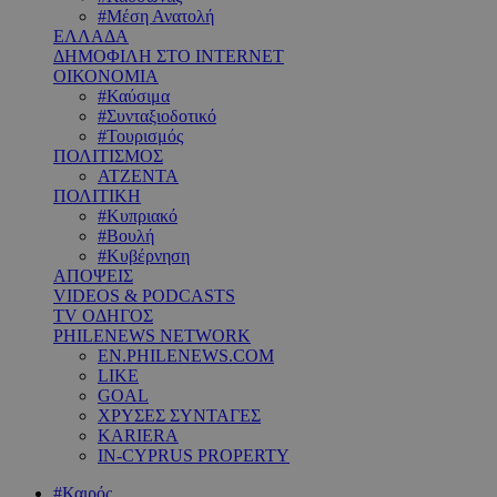
#Μέση Ανατολή
ΕΛΛΑΔΑ
ΔΗΜΟΦΙΛΗ ΣΤΟ INTERNET
ΟΙΚΟΝΟΜΙΑ
#Καύσιμα
#Συνταξιοδοτικό
#Τουρισμός
ΠΟΛΙΤΙΣΜΟΣ
ΑΤΖΕΝΤΑ
ΠΟΛΙΤΙΚΗ
#Κυπριακό
#Βουλή
#Κυβέρνηση
ΑΠΟΨΕΙΣ
VIDEOS & PODCASTS
TV ΟΔΗΓΟΣ
PHILENEWS NETWORK
EN.PHILENEWS.COM
LIKE
GOAL
ΧΡΥΣΕΣ ΣΥΝΤΑΓΕΣ
KARIERA
IN-CYPRUS PROPERTY
#Καιρός