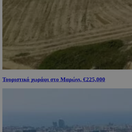
Τουριστικό χωράφι στο Μαρώνι, €225,000