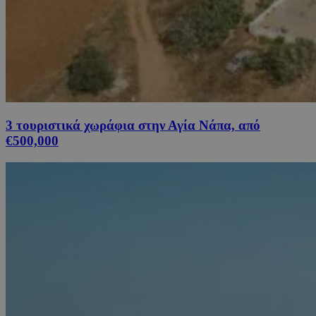
3 τουριστικά χωράφια στην Αγία Νάπα, από
€500,000