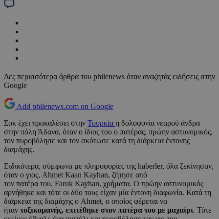
Δες περισσότερα άρθρα του philenews όταν αναζητάς ειδήσεις στην
Google
Add philenews.com on Google
Σοκ έχει προκαλέσει στην
Τουρκία
η δολοφονία νεαρού άνδρα
στην πόλη Άδανα, όταν ο ίδιος του ο πατέρας, πρώην αστυνομικός,
τον πυροβόλησε και τον σκότωσε κατά τη διάρκεια έντονης
διαμάχης.
Ειδικότερα, σύμφωνα με πληροφορίες της haberler, όλα ξεκίνησαν,
όταν ο γιος, Ahmet Kaan Kayhan, ζήτησε από
τον πατέρα του, Faruk Kayhan, χρήματα. Ο πρώην αστυνομικός
αρνήθηκε και τότε οι δύο τους είχαν μία έντονη διαφωνία. Κατά τη
διάρκεια της διαμάχης ο Ahmet, ο οποίος φέρεται να
ήταν
τοξικομανής, επιτέθηκε στον πατέρα του με μαχαίρι
. Τότε
εκείνος έβγαλε ένα πιστόλι και πυροβόλησε τον γιο του.