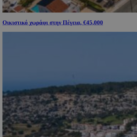
Οικιστικό χωράφι στην Πέγεια, €45,000