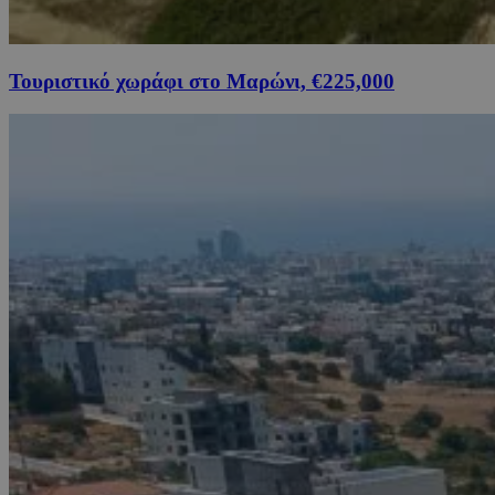
Τουριστικό χωράφι στο Μαρώνι, €225,000