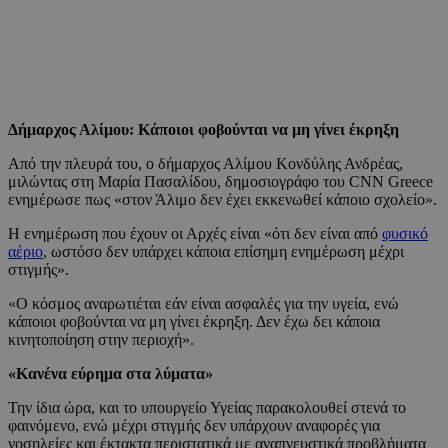
Δήμαρχος Αλίμου: Κάποιοι φοβούνται να μη γίνει έκρηξη
Από την πλευρά του, ο δήμαρχος Αλίμου Κονδύλης Ανδρέας,
μιλώντας στη Μαρία Πασαλίδου, δημοσιογράφο του CNN Greece
ενημέρωσε πως «στον Άλιμο δεν έχει εκκενωθεί κάποιο σχολείο».
Η ενημέρωση που έχουν οι Αρχές είναι «ότι δεν είναι από
φυσικό
αέριο
, ωστόσο δεν υπάρχει κάποια επίσημη ενημέρωση μέχρι
στιγμής».
«Ο κόσμος αναρωτιέται εάν είναι ασφαλές για την υγεία, ενώ
κάποιοι φοβούνται να μη γίνει έκρηξη. Δεν έχω δει κάποια
κινητοποίηση στην περιοχή».
«Κανένα εύρημα στα λύματα»
Την ίδια ώρα, και το υπουργείο Υγείας παρακολουθεί στενά το
φαινόμενο, ενώ μέχρι στιγμής δεν υπάρχουν αναφορές για
νοσηλείες και έκτακτα περιστατικά με αναπνευστικά προβλήματα