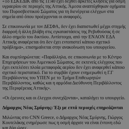
«Το ΕΣΚΕΔΙΚ από τις 11:40 έχει δεχθεί αρκετές κλήσεις για οσμή
υγραερίου σε περιοχές της Αττικής. Άμεσα αναπτύχθηκαν οχήματα
του Πυροσβεστικού Σώματος για τη διενέργεια ελέγχων στα
σημεία από όπου προέρχονται οι αναφορές.
Σε επικοινωνία με τον ΔΕΣΦΑ, δεν έχει διαπιστωθεί μέχρι στιγμής
διαρροή ή άλλη βλάβη στις εγκαταστάσεις της Ρεβυθούσας ή σε
άλλο σημείο του δικτύου. Αντίστοιχα, από την ΕΝΑΟΝ ΕΔΑ
Αττικής αναφέρεται ότι δεν έχει εντοπιστεί κάποιο σχετικό
πρόβλημα», επισημαίνεται στην ανακοίνωση του υπουργείου.
Και συμπληρώνεται: «Παράλληλα, σε επικοινωνία με το Κέντρο
Επιχειρήσεων του Λιμενικού Σώματος, σε εκτενείς ελέγχους που
έχει εκτελέσει πλοία μεταφοράς αερίου δεν έχει αναφερθεί κάποιο
σχετικό περιστατικό. Για το συμβάν έχουν ενημερωθεί η Γ.Γ
Περιβάλοντος του ΥΠΕΝ με το Τμήμα Επιθεωρητών
Περιβάλλοντος, καθώς και η αρμόδια Διεύθυνση Περιβάλλοντος
της Περιφέρειας Αττικής».
«Οι έρευνες και οι έλεγχοι συνεχίζονται», καταλήγει το υπουργείο.
Δήμαρχος Νέας Σμύρνης: Έξι με επτά περιοχές επηρεάζονται
Μιλώντας στο CNN Greece, ο Δήμαρχος Νέας Σμύρνης, Γιώργος
Κουτελάκης ενημέρωσε πως η οσμή άρχισε να είναι έντονη εδώ
και δύο ώρες.