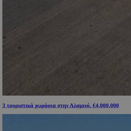
3 τουριστικά χωράφια στην Αλαμινό, €4,000,000