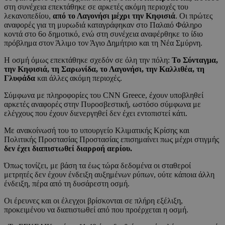
στη συνέχεια επεκτάθηκε σε αρκετές ακόμη περιοχές του
λεκανοπεδίου,
από το Λαγονήσι μέχρι την Κηφισιά
. Οι πρώτες
αναφορές για τη μυρωδιά καταγράφηκαν στο Παλαιό Φάληρο
κοντά στο 6ο δημοτικό, ενώ στη συνέχεια αναφέρθηκε το ίδιο
πρόβλημα στον Άλιμο τον Άγιο Δημήτριο και τη Νέα Σμύρνη.
Η οσμή όμως επεκτάθηκε σχεδόν σε όλη την πόλη:
Το Σύνταγμα,
την Κηφισιά, τη Σαρωνίδα, το Λαγονήσι, την Καλλιθέα, τη
Γλυφάδα
και άλλες ακόμη περιοχές.
Σύμφωνα με πληροφορίες του CNN Greece, έχουν υποβληθεί
αρκετές αναφορές στην Πυροσβεστική, ωστόσο σύμφωνα με
ελέγχους που έχουν διενεργηθεί δεν έχει εντοπιστεί κάτι.
Με ανακοίνωσή του το υπουργείο Κλιματικής Κρίσης και
Πολιτικής Προστασίας Προστασίας επισημαίνει πως μέχρι στιγμής
δεν έχει διαπιστωθεί διαρροή αερίου.
Όπως τονίζει, με βάση τα έως τώρα δεδομένα οι σταθεροί
μετρητές δεν έχουν ένδειξη αυξημένων ρύπων, ούτε κάποια άλλη
ένδειξη, πέρα από τη δυσάρεστη οσμή.
Οι έρευνες και οι έλεγχοι βρίσκονται σε πλήρη εξέλιξη,
προκειμένου να διαπιστωθεί από που προέρχεται η οσμή.