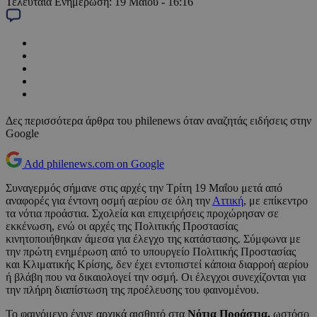
Τελευταία Ενημέρωση:
19 Μαΐου - 16:16
Δες περισσότερα άρθρα του philenews όταν αναζητάς ειδήσεις στην
Google
Add philenews.com on Google
Συναγερμός σήμανε στις αρχές την Τρίτη 19 Μαΐου μετά από
αναφορές για έντονη οσμή αερίου σε όλη την
Αττική
, με επίκεντρο
τα νότια προάστια. Σχολεία και επιχειρήσεις προχώρησαν σε
εκκένωση, ενώ οι αρχές της Πολιτικής Προστασίας
κινητοποιήθηκαν άμεσα για έλεγχο της κατάστασης. Σύμφωνα με
την πρώτη ενημέρωση από το υπουργείο Πολιτικής Προστασίας
και Κλιματικής Κρίσης, δεν έχει εντοπιστεί κάποια διαρροή αερίου
ή βλάβη που να δικαιολογεί την οσμή. Οι έλεγχοι συνεχίζονται για
την πλήρη διαπίστωση της προέλευσης του φαινομένου.
Το φαινόμενο έγινε αρχικά αισθητό στα
Νότια Προάστια,
ωστόσο