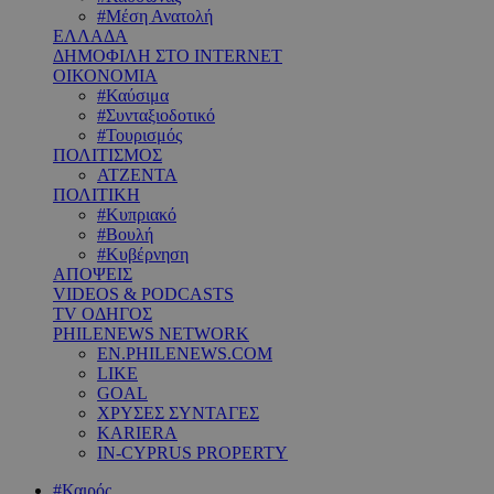
#Μέση Ανατολή
ΕΛΛΑΔΑ
ΔΗΜΟΦΙΛΗ ΣΤΟ INTERNET
ΟΙΚΟΝΟΜΙΑ
#Καύσιμα
#Συνταξιοδοτικό
#Τουρισμός
ΠΟΛΙΤΙΣΜΟΣ
ΑΤΖΕΝΤΑ
ΠΟΛΙΤΙΚΗ
#Κυπριακό
#Βουλή
#Κυβέρνηση
ΑΠΟΨΕΙΣ
VIDEOS & PODCASTS
TV ΟΔΗΓΟΣ
PHILENEWS NETWORK
EN.PHILENEWS.COM
LIKE
GOAL
ΧΡΥΣΕΣ ΣΥΝΤΑΓΕΣ
KARIERA
IN-CYPRUS PROPERTY
#Καιρός