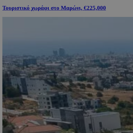
Τουριστικό χωράφι στο Μαρώνι, €225,000