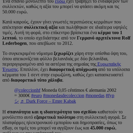
Ένα σπάνιο μονόλεπτο του
ευρώ
έχει τραβήξει το ενδιαφέρον των
συλλεκτών, καθώς η αξία του μπορεί να φτάσει ακόμη και τις
50.000 ευρώ.
Κατά καιρούς, έχουν γίνει γνωστές περιπτώσεις κερμάτων που
απέκτησαν
συλλεκτική αξία
και πωλήθηκαν σε ιδιαίτερα υψηλές
τιμές. Αυτή τη φορά, στο επίκεντρο βρίσκεται ένα
κέρμα του 1
λεπτού
, το οποίο σχεδιάστηκε από τον
Γερμανό αρχιτέκτονα Rolf
Lederbogen
, που απεβίωσε το 2012.
Το συγκεκριμένο νόμισμα
ξεχωρίζει
χάρη στην οπίσθια όψη του,
όπου απεικονίζεται φύλλο βελανιδιάς με δύο βελανίδια,
περιτριγυρισμένο από τα αστέρια της σημαίας της
Ευρωπαϊκής
Ένωσης
. Επιπλέον, έχει
διαφορετική απόχρωση
από τα υπόλοιπα
κέρματα του 1 σεντ στην ευρωζώνη, καθώς έχει κατασκευαστεί
από
διαφορετικό τύπο χάλυβα
.
@coleccionhf
Moneda 0,05 céntimos € alemania 2002
= 3000€
#euro
#monedasdecoleccion
#monedas
#fyp
シ
♬ Dark Force – Emre Kabak
Η
σπανιότητα και η ιδιαιτερότητα του σχεδίου
καθιστούν το
μονόλεπτο αυτό
εξαιρετικά πολύτιμο
στη συλλεκτική αγορά. Σε
πλατφόρμες ηλεκτρονικού εμπορίου και δημοπρασίες, όπως το
eBay, οι τιμές του μπορεί να αγγίξουν έως και
45.000 ευρώ
,