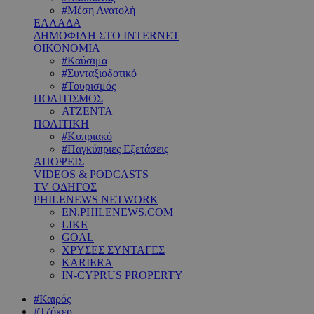
#Μέση Ανατολή
ΕΛΛΑΔΑ
ΔΗΜΟΦΙΛΗ ΣΤΟ INTERNET
ΟΙΚΟΝΟΜΙΑ
#Καύσιμα
#Συνταξιοδοτικό
#Τουρισμός
ΠΟΛΙΤΙΣΜΟΣ
ΑΤΖΕΝΤΑ
ΠΟΛΙΤΙΚΗ
#Κυπριακό
#Παγκύπριες Εξετάσεις
ΑΠΟΨΕΙΣ
VIDEOS & PODCASTS
TV ΟΔΗΓΟΣ
PHILENEWS NETWORK
EN.PHILENEWS.COM
LIKE
GOAL
ΧΡΥΣΕΣ ΣΥΝΤΑΓΕΣ
KARIERA
IN-CYPRUS PROPERTY
#Καιρός
#Τζόκερ