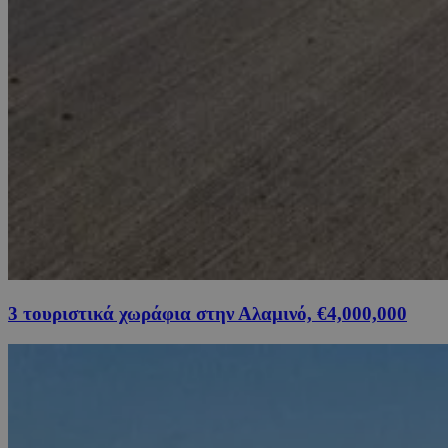
3 τουριστικά χωράφια στην Αλαμινό, €4,000,000