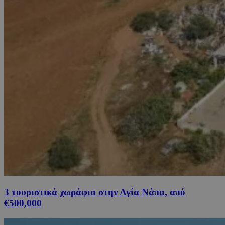
3 τουριστικά χωράφια στην Αγία Νάπα, από
€500,000