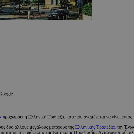
 Google
nk
προχωράει η Ελληνική Τράπεζα, κάτι που αναμένεται να γίνει εντός 
ους δύο άλλους μεγάλους μετόχους της
Ελληνικής Τράπεζας,
την Ένω
ομιμότητας της απόφασης της Επιτροπής Προστασίας Ανταγωνισμού, αλ