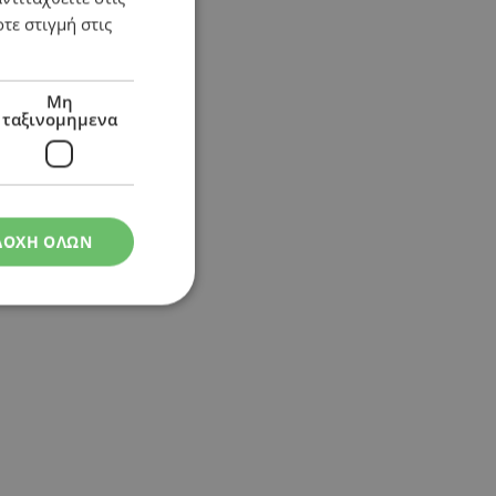
τε στιγμή στις
Μη
ταξινομημενα
ΔΟΧΗ ΟΛΩΝ