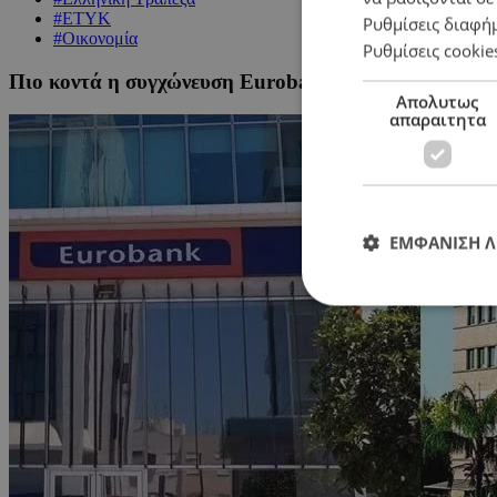
#ΕΤΥΚ
Ρυθμίσεις διαφή
#Οικονομία
Ρυθμίσεις cookie
Πιο κοντά η συγχώνευση Eurobank και Ελληνικής
Απολυτως
απαραιτητα
ΕΜΦΑΝΙΣΗ 