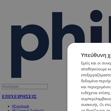
Υπεύθυνη χ
Εμείς και οι συν
αποθηκεύουμε κα
επεξεργαζόμαστε
δεδομένα περιήγη
και περιεχομένο
ενδέχεται επίσης
ΕΠΙΧΕΙΡΗΣΕΙΣ
συμπεριλαμβανομ
συσκευής. Οι επι
#Eurobank
να βασίζονται σε
#Ελληνική Τράπεζα