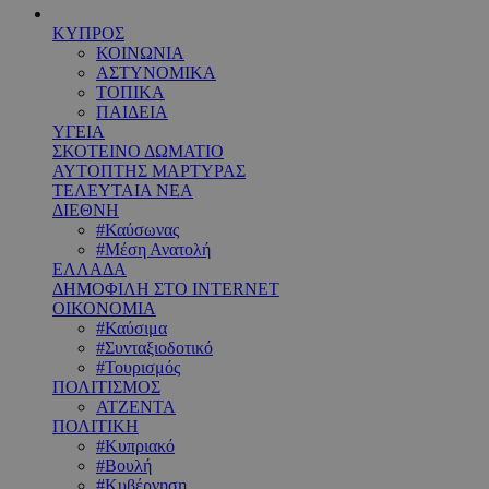
ΚΥΠΡΟΣ
ΚΟΙΝΩΝΙΑ
ΑΣΤΥΝΟΜΙΚΑ
ΤΟΠΙΚΑ
ΠΑΙΔΕΙΑ
ΥΓΕΙΑ
ΣΚΟΤΕΙΝΟ ΔΩΜΑΤΙΟ
ΑΥΤΟΠΤΗΣ ΜΑΡΤΥΡΑΣ
ΤΕΛΕΥΤΑΙΑ ΝΕΑ
ΔΙΕΘΝΗ
#Καύσωνας
#Μέση Ανατολή
ΕΛΛΑΔΑ
ΔΗΜΟΦΙΛΗ ΣΤΟ INTERNET
ΟΙΚΟΝΟΜΙΑ
#Καύσιμα
#Συνταξιοδοτικό
#Τουρισμός
ΠΟΛΙΤΙΣΜΟΣ
ΑΤΖΕΝΤΑ
ΠΟΛΙΤΙΚΗ
#Κυπριακό
#Βουλή
#Κυβέρνηση