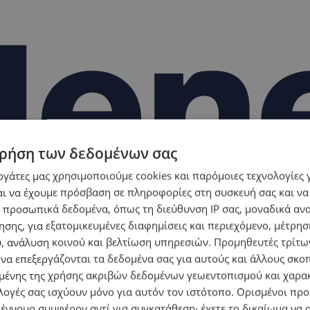
ρήση των δεδομένων σας
εργάτες μας χρησιμοποιούμε cookies και παρόμοιες τεχνολογίες 
ι να έχουμε πρόσβαση σε πληροφορίες στη συσκευή σας και να
 προσωπικά δεδομένα, όπως τη διεύθυνση IP σας, μοναδικά αν
σης, για εξατομικευμένες διαφημίσεις και περιεχόμενο, μέτρη
υ, ανάλυση κοινού και βελτίωση υπηρεσιών.
Προμηθευτές τρίτων
 να επεξεργάζονται τα δεδομένα σας για αυτούς και άλλους σκο
ένης της χρήσης ακριβών δεδομένων γεωεντοπισμού και χαρα
λογές σας ισχύουν μόνο για αυτόν τον ιστότοπο. Ορισμένοι πρ
 έννομο συμφέρον αντί για συγκατάθεση· έχετε το δικαίωμα να α