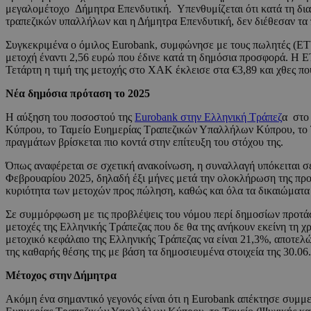
μεγαλομέτοχο Δήμητρα Επενδυτική. Υπενθυμίζεται ότι κατά τη δια
τραπεζικών υπαλλήλων και η Δήμητρα Επενδυτική, δεν διέθεσαν τα 
Συγκεκριμένα ο όμιλος Eurobank, συμφώνησε με τους πωλητές (ΕΤΥ
μετοχή έναντι 2,56 ευρώ που έδινε κατά τη δημόσια προσφορά. H 
Τετάρτη η τιμή της μετοχής στο ΧΑΚ έκλεισε στα €3,89 και χθες 
Νέα δημόσια πρόταση το 2025
Η αύξηση του ποσοστού της
Eurobank στην Ελληνική Τράπεζ
α στο
Κύπρου, το Ταμείο Ευημερίας Τραπεζικών Υπαλλήλων Κύπρου, το
πραγμάτων βρίσκεται πιο κοντά στην επίτευξη του στόχου της.
Όπως αναφέρεται σε σχετική ανακοίνωση, η συναλλαγή υπόκειται σε
Φεβρουαρίου 2025, δηλαδή έξι μήνες μετά την ολοκλήρωση της προ
κυριότητα των μετοχών προς πώληση, καθώς και όλα τα δικαιώματα
Σε συμμόρφωση με τις προβλέψεις του νόμου περί δημοσίων προτάσε
μετοχές της Ελληνικής Τράπεζας που δε θα της ανήκουν εκείνη τη χ
μετοχικό κεφάλαιο της Ελληνικής Τράπεζας να είναι 21,3%, αποτελ
της καθαρής θέσης της με βάση τα δημοσιευμένα στοιχεία της 30.06
Μέτοχος στην Δήμητρα
Ακόμη ένα σημαντικό γεγονός είναι ότι η Eurobank απέκτησε συμ