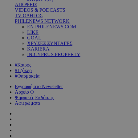
ΑΠΟΨΕΙΣ
VIDEOS & PODCASTS
TV ΟΔΗΓΟΣ
PHILENEWS NETWORK
EN.PHILENEWS.COM
LIKE
GOAL
ΧΡΥΣΕΣ ΣΥΝΤΑΓΕΣ
KARIERA
IN-CYPRUS PROPERTY
#Καιρός
#Τζόκερ
#Φαρμακεία
Εγγραφή στο Newsletter
Αρχείο Φ
Ψηφιακές Εκδόσεις
Αφιερώματα