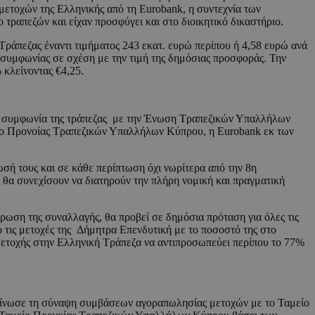
μετοχών της Ελληνικής από τη Eurobank, η συντεχνία των
τραπεζών και είχαν προσφύγει και στο διοικητικό δικαστήριο.
ράπεζας έναντι τιμήματος 243 εκατ. ευρώ περίπου ή 4,58 ευρώ ανά
συμφωνίας σε σχέση με την τιμή της δημόσιας προσφοράς. Την
κλείνοντας €4,25.
 τη συμφωνία της τράπεζας με την Ένωση Τραπεζικών Υπαλλήλων
ο Προνοίας Τραπεζικών Υπαλλήλων Κύπρου, η Eurobank εκ των
σή τους και σε κάθε περίπτωση όχι νωρίτερα από την 8η
θα συνεχίσουν να διατηρούν την πλήρη νομική και πραγματική
ωση της συναλλαγής, θα προβεί σε δημόσια πρόταση για όλες τις
ο τις μετοχές της Δήμητρα Επενδυτική με το ποσοστό της στο
μμετοχής στην Ελληνική Τράπεζα να αντιπροσωπεύει περίπου το 77%
κοίνωσε τη σύναψη συμβάσεων αγοραπωλησίας μετοχών με το Ταμείο