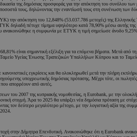
δικασία της δημόσιας προσφοράς για την απόκτηση του συνόλου των 
ποσοστά τους, δηλώνοντας την εναντίωσή τους στη συνένωση των δύο 
Κ) την απόκτηση του 12,848% (53.037.786 μετοχές) της Ελληνικής Τ
ETYK δηλαδή πέτυχε τίμημα υψηλότερο κατά 78,90% μέσω αυτής της 
που ανακοινώθηκε η συμφωνία με ΕΤΥΚ η τιμή σημείωσε άνοδο 9,25% 
 68,81% είναι σημαντική εξέλιξη για τα επόμενα βήματα. Μετά από
 Ταμείο Υγείας Ένωσης Τραπεζικών Υπαλλήλων Κύπρου και το Ταμεί
 κανονιστικές εγκρίσεις και θα ολοκληρωθεί μετά την πλήρη εκπλήρω
ηγούμενης υποχρεωτικής δημόσιας πρότασης. Μέχρι τότε, οι πωλητές 
 που απορρέουν από αυτές.
ων του 2007 της κυπριακής νομοθεσίας, η Eurobank, με την ολοκλήρ
ρονική στιγμή. Άρα το 2025 θα υπάρξει νέα δημόσια πρόταση με στόχ
ώντας τον δεύτερο μεγαλύτερο μέτοχο, με την λογιστική αξία της συ
.2024.
μετοχή στην Δήμητρα Επενδυτική. Ανακοινώθηκε ότι η Eurobank ανα