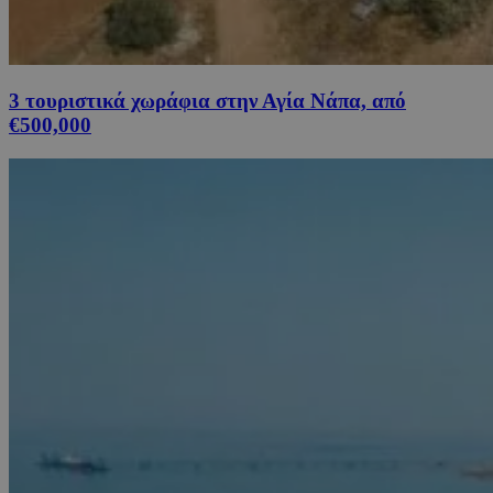
3 τουριστικά χωράφια στην Αγία Νάπα, από
€500,000