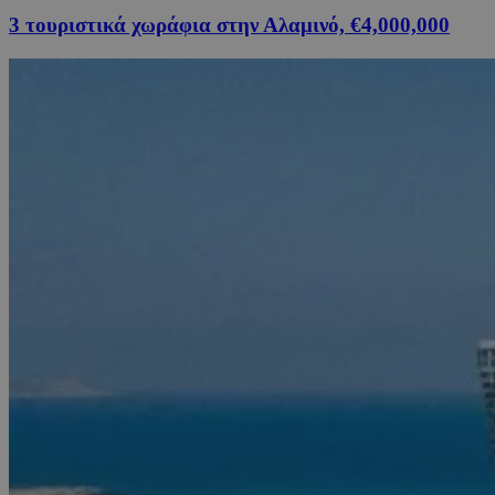
3 τουριστικά χωράφια στην Αλαμινό, €4,000,000