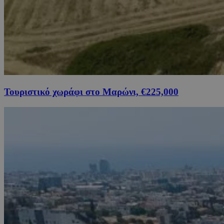
Τουριστικό χωράφι στο Μαρώνι, €225,000