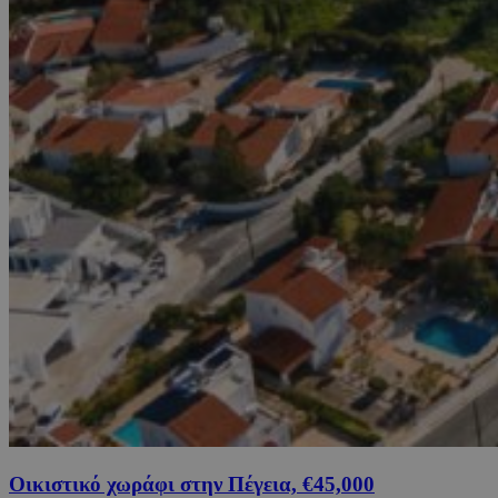
Οικιστικό χωράφι στην Πέγεια, €45,000