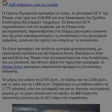
Add philenews.com on Google
Ο Όμιλος Πηλακούτα προσφέρει το Ariya, το ηλεκτρικό SUV της
Nissan, στην τιμή των €28.900 για τους δικαιούχους του Σχεδίου
Επιδότησης Ηλεκτρικών Οχημάτων. To Ιαπωνικό SUV
σηματοδότησε ένα νέο κεφάλαιο για τη Nissan στην
ηλεκτροκίνηση, παρουσιάζοντας ένα πλήρως ηλεκτρικό crossover
που όχι μόνο επαναπροσδιορίζει τις δυνατότητες ενός ηλεκτρικού
οχήματος, αλλά και την σχέση του οδηγού με το αυτοκίνητο.
To Ariya προσφέρει την απόλυτη εμπειρία ηλεκτροκίνησης, με
εργονομική σχεδίαση και αξεπέραστη άνεση. Βασιζόμενο στην
ηγετική θέση της Nissan στην ηλεκτροκίνηση και στις δυνατότητες
του ως crossover, που θέτουν ψηλά τον πήχη στην κατηγορία, το
Nissan Ariya
προσφέρει απρόσκοπτα προηγμένες δυνατότητες
οδήγησης.
Το μήκος του φτάνει τα 4.595 χλστ., το πλάτος του τα 1.850 χλστ.,
και το ύψος του τα 1.660 χλστ. Παράλληλα το μεταξόνιο φτάνει τα
2.775 χιλιοστά, κάτι που μεταφράζεται και σε άνετους εσωτερικούς
χώρους με το χώρο αποσκευών να αγγίζει τα 468 λίτρα στη
πισωκίνητη έκδοση και τα 415 λίτρα στη τετρακίνητη.