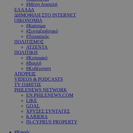
#Μέση Ανατολή
ΕΛΛΑΔΑ
ΔΗΜΟΦΙΛΗ ΣΤΟ INTERNET
ΟΙΚΟΝΟΜΙΑ
#Καύσιμα
#Συνταξιοδοτικό
#Τουρισμός
ΠΟΛΙΤΙΣΜΟΣ
ΑΤΖΕΝΤΑ
ΠΟΛΙΤΙΚΗ
#Κυπριακό
#Βουλή
#Κυβέρνηση
ΑΠΟΨΕΙΣ
VIDEOS & PODCASTS
TV ΟΔΗΓΟΣ
PHILENEWS NETWORK
EN.PHILENEWS.COM
LIKE
GOAL
ΧΡΥΣΕΣ ΣΥΝΤΑΓΕΣ
KARIERA
IN-CYPRUS PROPERTY
#Καιρός