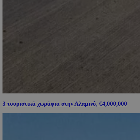
3 τουριστικά χωράφια στην Αλαμινό, €4,000,000