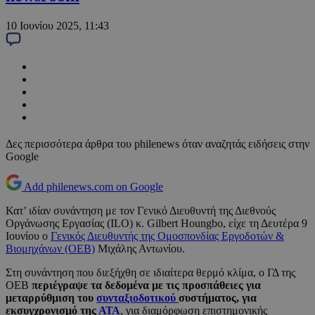
10 Ιουνίου 2025, 11:43
Δες περισσότερα άρθρα του philenews όταν αναζητάς ειδήσεις στην
Google
Add philenews.com on Google
Κατ’ ιδίαν συνάντηση με τον Γενικό Διευθυντή της Διεθνούς
Οργάνωσης Εργασίας (ILO) κ. Gilbert Houngbo, είχε τη Δευτέρα 9
Ιουνίου ο
Γενικός Διευθυντής της Ομοσπονδίας Εργοδοτών &
Βιομηχάνων (ΟΕΒ)
Μιχάλης Αντωνίου.
Στη συνάντηση που διεξήχθη σε ιδιαίτερα θερμό κλίμα, ο ΓΔ της
ΟΕΒ
περιέγραψε τα δεδομένα με τις προσπάθειες για
μεταρρύθμιση του
συνταξιοδοτικού
συστήματος, για
εκσυγχρονισμό της
ΑΤΑ
, για διαμόρφωση επιστημονικής