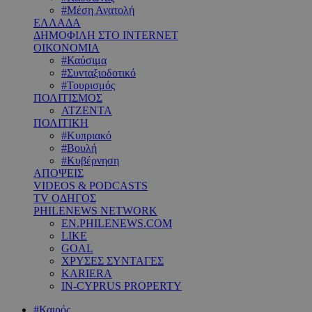
#Μέση Ανατολή
ΕΛΛΑΔΑ
ΔΗΜΟΦΙΛΗ ΣΤΟ INTERNET
ΟΙΚΟΝΟΜΙΑ
#Καύσιμα
#Συνταξιοδοτικό
#Τουρισμός
ΠΟΛΙΤΙΣΜΟΣ
ΑΤΖΕΝΤΑ
ΠΟΛΙΤΙΚΗ
#Κυπριακό
#Βουλή
#Κυβέρνηση
ΑΠΟΨΕΙΣ
VIDEOS & PODCASTS
TV ΟΔΗΓΟΣ
PHILENEWS NETWORK
EN.PHILENEWS.COM
LIKE
GOAL
ΧΡΥΣΕΣ ΣΥΝΤΑΓΕΣ
KARIERA
IN-CYPRUS PROPERTY
#Καιρός