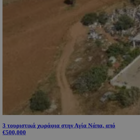
3 τουριστικά χωράφια στην Αγία Νάπα, από
€500,000