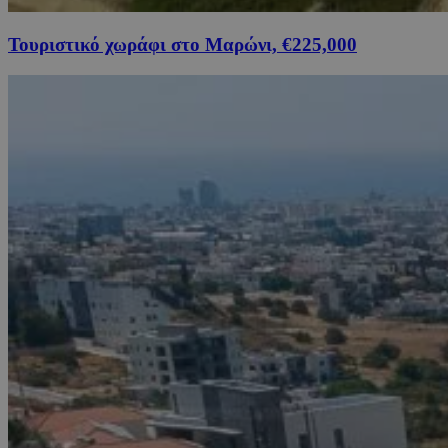
Τουριστικό χωράφι στο Μαρώνι, €225,000