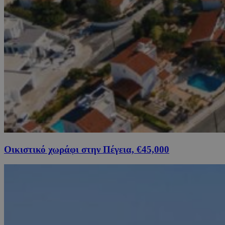
Οικιστικό χωράφι στην Πέγεια, €45,000