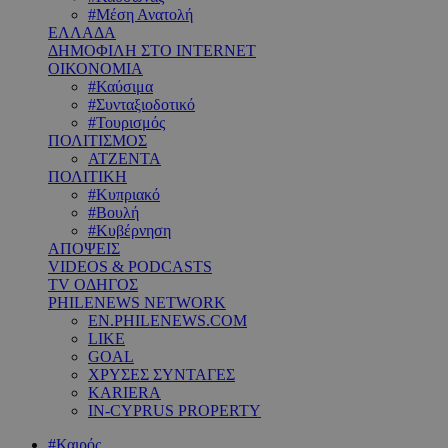
#Μέση Ανατολή
ΕΛΛΑΔΑ
ΔΗΜΟΦΙΛΗ ΣΤΟ INTERNET
ΟΙΚΟΝΟΜΙΑ
#Καύσιμα
#Συνταξιοδοτικό
#Τουρισμός
ΠΟΛΙΤΙΣΜΟΣ
ΑΤΖΕΝΤΑ
ΠΟΛΙΤΙΚΗ
#Κυπριακό
#Βουλή
#Κυβέρνηση
ΑΠΟΨΕΙΣ
VIDEOS & PODCASTS
TV ΟΔΗΓΟΣ
PHILENEWS NETWORK
EN.PHILENEWS.COM
LIKE
GOAL
ΧΡΥΣΕΣ ΣΥΝΤΑΓΕΣ
KARIERA
IN-CYPRUS PROPERTY
#Καιρός