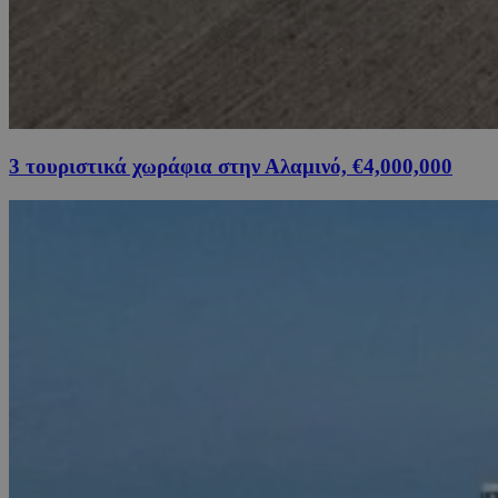
3 τουριστικά χωράφια στην Αλαμινό, €4,000,000