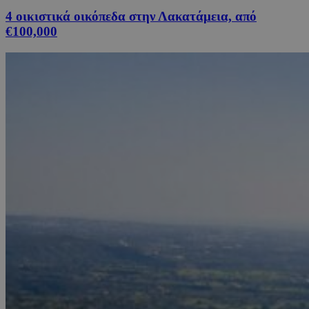
4 οικιστικά οικόπεδα στην Λακατάμεια, από
€100,000