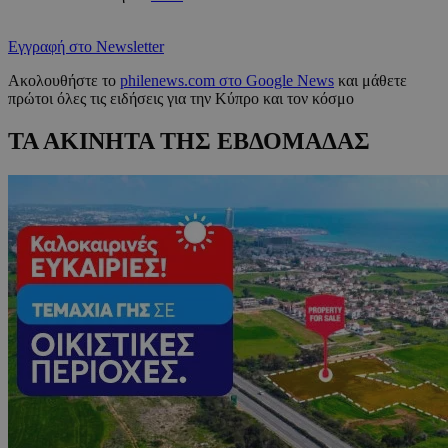
Εγγραφή στο Newsletter
Ακολουθήστε το
philenews.com στο Google News
και μάθετε
πρώτοι όλες τις ειδήσεις για την Κύπρο και τον κόσμο
ΤΑ ΑΚΙΝΗΤΑ ΤΗΣ ΕΒΔΟΜΑΔΑΣ