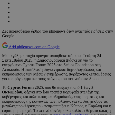
Δες περισσότερα άρθρα του philenews όταν αναζητάς ειδήσεις στην
Google
Add philenews.com on Google
Με μεγάλη επιτυχία πραγματοποιήθηκε σήμερα, Τετάρτη 24
Σεπτεμβρίου 2025, η Δημοσιογραφική Διάσκεψη για το
επερχόμενο Cyprus Forum 2025 στο Stelios Foundation στη
Λευκωσία. Η εκδήλωση συγκέντρωσε δημοσιογράφους και
εκπροσώπους των Μέσων ενημέρωσης, παρέχοντας λεπτομέρειες
για το πρόγραμμα και τους στόχους του φετινού συνεδρίου.
Το
Cyprus Forum 2025
, που θα διεξαχθεί από
1 έως 3
Οκτωβρίου
, φέρνει στο ίδιο τραπέζι κορυφαία στελέχη της
κυβέρνησης και πολιτικούς, ακαδημαϊκούς, επιχειρηματίες και
εκπροσώπους της κοινωνίας των πολιτών, για να συζητήσουν τις
μεγάλες προκλήσεις που αντιμετωπίζει η Κύπρος, η Ευρώπη και η
ευρύτερη περιοχή. Το φετινό συνέδριο θα καλύψει θέματα όπως η