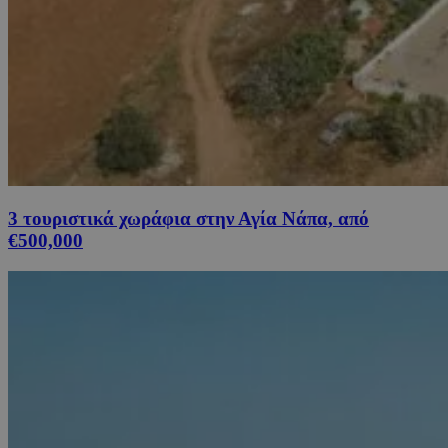
3 τουριστικά χωράφια στην Αγία Νάπα, από
€500,000