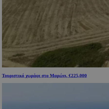
Τουριστικό χωράφι στο Μαρώνι, €225,000