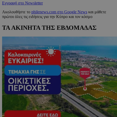
Εγγραφή στο Newsletter
Ακολουθήστε το
philenews.com στο Google News
και μάθετε
πρώτοι όλες τις ειδήσεις για την Κύπρο και τον κόσμο
ΤΑ ΑΚΙΝΗΤΑ ΤΗΣ ΕΒΔΟΜΑΔΑΣ