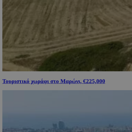
Τουριστικό χωράφι στο Μαρώνι, €225,000