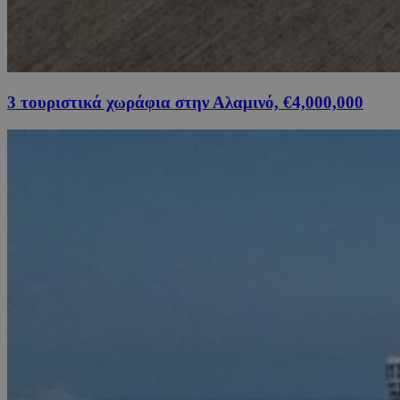
3 τουριστικά χωράφια στην Αλαμινό, €4,000,000