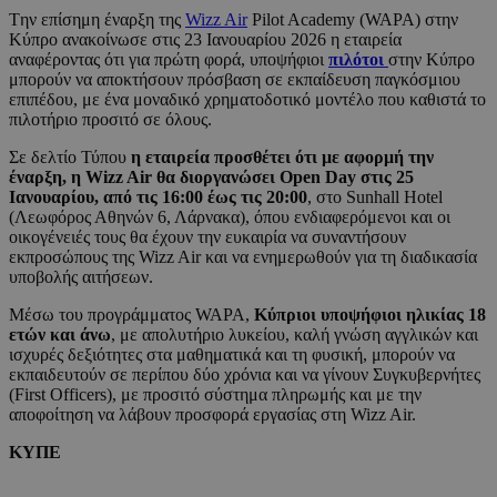
Tην επίσημη έναρξη της
Wizz Air
Pilot Academy (WAPA) στην
Κύπρο ανακοίνωσε στις 23 Ιανουαρίου 2026 η εταιρεία
αναφέροντας ότι για πρώτη φορά, υποψήφιοι
πιλότοι
στην Κύπρο
μπορούν να αποκτήσουν πρόσβαση σε εκπαίδευση παγκόσμιου
επιπέδου, με ένα μοναδικό χρηματοδοτικό μοντέλο που καθιστά το
πιλοτήριο προσιτό σε όλους.
Σε δελτίο Τύπου
η εταιρεία προσθέτει ότι με αφορμή την
έναρξη, η Wizz Air θα διοργανώσει Open Day στις 25
Ιανουαρίου, από τις 16:00 έως τις 20:00
, στο Sunhall Hotel
(Λεωφόρος Αθηνών 6, Λάρνακα), όπου ενδιαφερόμενοι και οι
οικογένειές τους θα έχουν την ευκαιρία να συναντήσουν
εκπροσώπους της Wizz Air και να ενημερωθούν για τη διαδικασία
υποβολής αιτήσεων.
Μέσω του προγράμματος WAPA,
Κύπριοι υποψήφιοι ηλικίας 18
ετών και άνω
, με απολυτήριο λυκείου, καλή γνώση αγγλικών και
ισχυρές δεξιότητες στα μαθηματικά και τη φυσική, μπορούν να
εκπαιδευτούν σε περίπου δύο χρόνια και να γίνουν Συγκυβερνήτες
(First Officers), με προσιτό σύστημα πληρωμής και με την
αποφοίτηση να λάβουν προσφορά εργασίας στη Wizz Air.
ΚΥΠΕ