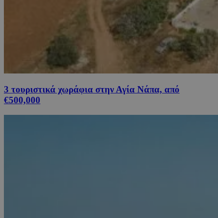
3 τουριστικά χωράφια στην Αγία Νάπα, από
€500,000