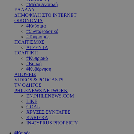
#Μέση Ανατολή
ΕΛΛΑΔΑ
ΔΗΜΟΦΙΛΗ ΣΤΟ INTERNET
ΟΙΚΟΝΟΜΙΑ
#Καύσιμα
#Συνταξιοδοτικό
#Τουρισμός
ΠΟΛΙΤΙΣΜΟΣ
ΑΤΖΕΝΤΑ
ΠΟΛΙΤΙΚΗ
#Κυπριακό
#Βουλή
#Κυβέρνηση
ΑΠΟΨΕΙΣ
VIDEOS & PODCASTS
TV ΟΔΗΓΟΣ
PHILENEWS NETWORK
EN.PHILENEWS.COM
LIKE
GOAL
ΧΡΥΣΕΣ ΣΥΝΤΑΓΕΣ
KARIERA
IN-CYPRUS PROPERTY
#Καιρός