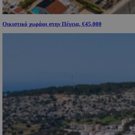
Οικιστικό χωράφι στην Πέγεια, €45,000