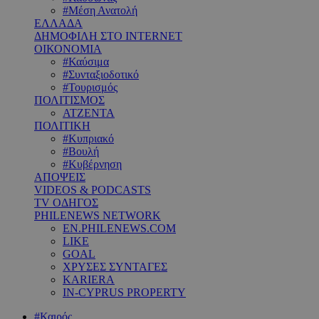
#Μέση Ανατολή
ΕΛΛΑΔΑ
ΔΗΜΟΦΙΛΗ ΣΤΟ INTERNET
ΟΙΚΟΝΟΜΙΑ
#Καύσιμα
#Συνταξιοδοτικό
#Τουρισμός
ΠΟΛΙΤΙΣΜΟΣ
ΑΤΖΕΝΤΑ
ΠΟΛΙΤΙΚΗ
#Κυπριακό
#Βουλή
#Κυβέρνηση
ΑΠΟΨΕΙΣ
VIDEOS & PODCASTS
TV ΟΔΗΓΟΣ
PHILENEWS NETWORK
EN.PHILENEWS.COM
LIKE
GOAL
ΧΡΥΣΕΣ ΣΥΝΤΑΓΕΣ
KARIERA
IN-CYPRUS PROPERTY
#Καιρός