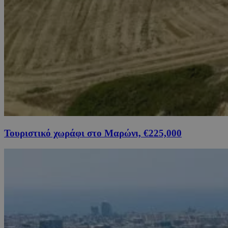
Τουριστικό χωράφι στο Μαρώνι, €225,000