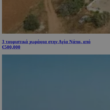
3 τουριστικά χωράφια στην Αγία Νάπα, από
€500,000