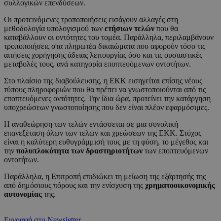
συλλογικών επενδύσεων.
Οι προτεινόμενες τροποποιήσεις εισάγουν αλλαγές στη
μεθοδολογία υπολογισμού των
ετήσιων τελών
που θα
καταβάλλουν οι οντότητες του τομέα. Παράλληλα, περιλαμβάνουν
τροποποιήσεις στα πληρωτέα δικαιώματα που αφορούν τόσο τις
αιτήσεις χορήγησης άδειας λειτουργίας όσο και τις ουσιαστικές
μεταβολές τους, ανά κατηγορία εποπτευόμενων οντοτήτων.
Στο πλαίσιο της διαβούλευσης, η ΕΚΚ εισηγείται επίσης νέους
τύπους πληροφοριών που θα πρέπει να γνωστοποιούνται από τις
εποπτευόμενες οντότητες. Την ίδια ώρα, προτείνει την κατάργηση
υποχρεώσεων γνωστοποίησης που δεν είναι πλέον εφαρμόσιμες.
Η αναθεώρηση των τελών εντάσσεται σε μια συνολική
επανεξέταση όλων των τελών και χρεώσεων της ΕΚΚ. Στόχος
είναι η καλύτερη ευθυγράμμισή τους με τη φύση, το μέγεθος και
την
πολυπλοκότητα των δραστηριοτήτων
των εποπτευόμενων
οντοτήτων.
Παράλληλα, η Επιτροπή επιδιώκει τη μείωση της εξάρτησής της
από δημόσιους πόρους και την ενίσχυση της
χρηματοοικονομικής
αυτονομίας
της.
Εγγραφή στο Newsletter