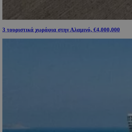
3 τουριστικά χωράφια στην Αλαμινό, €4,000,000