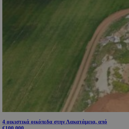
4 οικιστικά οικόπεδα στην Λακατάμεια, από
€100,000