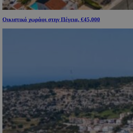
Οικιστικό χωράφι στην Πέγεια, €45,000