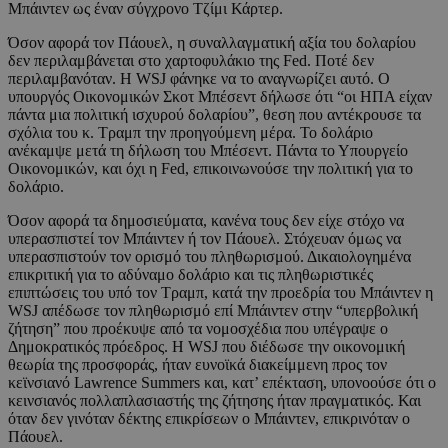
Μπάιντεν ως έναν σύγχρονο Τζίμι Κάρτερ.
Όσον αφορά τον Πάουελ, η συναλλαγματική αξία του δολαρίου
δεν περιλαμβάνεται στο χαρτοφυλάκιο της Fed. Ποτέ δεν
περιλαμβανόταν. H WSJ φάνηκε να το αναγνωρίζει αυτό. Ο
υπουργός Οικονομικών Σκοτ Μπέσεντ δήλωσε ότι “οι ΗΠΑ είχαν
πάντα μια πολιτική ισχυρού δολαρίου”, θεση που αντέκρουσε τα
σχόλια του κ. Τραμπ την προηγούμενη μέρα. Το δολάριο
ανέκαμψε μετά τη δήλωση του Μπέσεντ. Πάντα το Υπουργείο
Οικονομικών, και όχι η Fed, επικοινωνούσε την πολιτική για το
δολάριο.
Όσον αφορά τα δημοσιεύματα, κανένα τους δεν είχε στόχο να
υπερασπιστεί τον Μπάιντεν ή τον Πάουελ. Στόχευαν όμως να
υπερασπιστούν τον ορισμό του πληθωρισμού. Δικαιολογημένα
επικριτική για το αδύναμο δολάριο και τις πληθωριστικές
επιπτώσεις του υπό τον Τραμπ, κατά την προεδρία του Μπάιντεν η
WSJ απέδωσε τον πληθωρισμό επί Μπάιντεν στην “υπερβολική
ζήτηση” που προέκυψε από τα νομοσχέδια που υπέγραψε ο
Δημοκρατικός πρόεδρος. Η WSJ που διέδωσε την οικονομική
θεωρία της προσφοράς, ήταν ευνοϊκά διακείμμενη προς τον
κεϊνσιανό Lawrence Summers και, κατ’ επέκταση, υπονοούσε ότι ο
κεινσιανός πολλαπλασιαστής της ζήτησης ήταν πραγματικός. Και
όταν δεν γινόταν δέκτης επικρίσεων ο Μπάιντεν, επικρινόταν ο
Πάουελ.