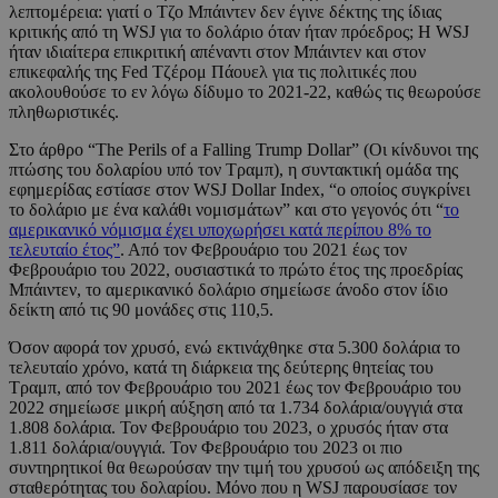
λεπτομέρεια: γιατί ο Τζο Μπάιντεν δεν έγινε δέκτης της ίδιας
κριτικής από τη WSJ για το δολάριο όταν ήταν πρόεδρος; Η WSJ
ήταν ιδιαίτερα επικριτική απέναντι στον Μπάιντεν και στον
επικεφαλής της Fed Τζέρομ Πάουελ για τις πολιτικές που
ακολουθούσε το εν λόγω δίδυμο το 2021-22, καθώς τις θεωρούσε
πληθωριστικές.
Στο άρθρο “The Perils of a Falling Trump Dollar” (Οι κίνδυνοι της
πτώσης του δολαρίου υπό τον Τραμπ), η συντακτική ομάδα της
εφημερίδας εστίασε στον WSJ Dollar Index, “ο οποίος συγκρίνει
το δολάριο με ένα καλάθι νομισμάτων” και στο γεγονός ότι “
το
αμερικανικό νόμισμα έχει υποχωρήσει κατά περίπου 8% το
τελευταίο έτος”
. Από τον Φεβρουάριο του 2021 έως τον
Φεβρουάριο του 2022, ουσιαστικά το πρώτο έτος της προεδρίας
Μπάιντεν, το αμερικανικό δολάριο σημείωσε άνοδο στον ίδιο
δείκτη από τις 90 μονάδες στις 110,5.
Όσον αφορά τον χρυσό, ενώ εκτινάχθηκε στα 5.300 δολάρια το
τελευταίο χρόνο, κατά τη διάρκεια της δεύτερης θητείας του
Τραμπ, από τον Φεβρουάριο του 2021 έως τον Φεβρουάριο του
2022 σημείωσε μικρή αύξηση από τα 1.734 δολάρια/ουγγιά στα
1.808 δολάρια. Τον Φεβρουάριο του 2023, ο χρυσός ήταν στα
1.811 δολάρια/ουγγιά. Τον Φεβρουάριο του 2023 οι πιο
συντηρητικοί θα θεωρούσαν την τιμή του χρυσού ως απόδειξη της
σταθερότητας του δολαρίου. Μόνο που η WSJ παρουσίασε τον