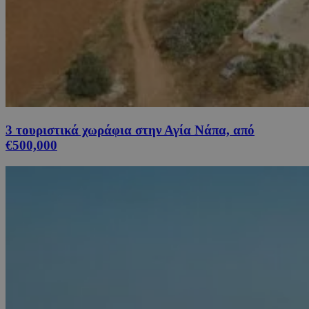
3 τουριστικά χωράφια στην Αγία Νάπα, από
€500,000