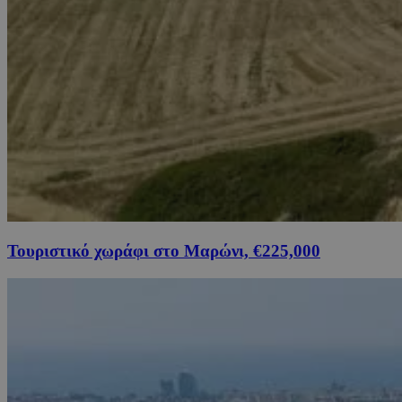
Τουριστικό χωράφι στο Μαρώνι, €225,000