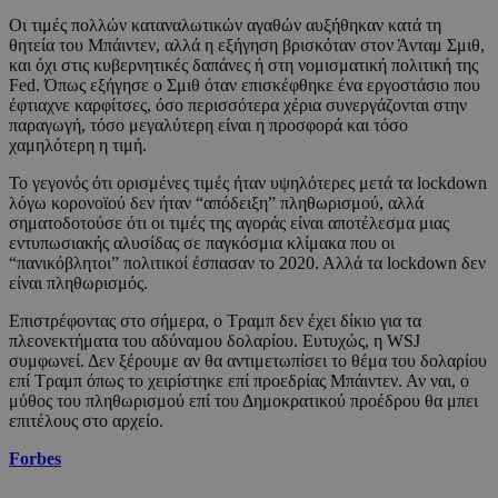
Οι τιμές πολλών καταναλωτικών αγαθών αυξήθηκαν κατά τη
θητεία του Μπάιντεν, αλλά η εξήγηση βρισκόταν στον Άνταμ Σμιθ,
και όχι στις κυβερνητικές δαπάνες ή στη νομισματική πολιτική της
Fed. Όπως εξήγησε ο Σμιθ όταν επισκέφθηκε ένα εργοστάσιο που
έφτιαχνε καρφίτσες, όσο περισσότερα χέρια συνεργάζονται στην
παραγωγή, τόσο μεγαλύτερη είναι η προσφορά και τόσο
χαμηλότερη η τιμή.
Το γεγονός ότι ορισμένες τιμές ήταν υψηλότερες μετά τα lockdown
λόγω κορονοϊού δεν ήταν “απόδειξη” πληθωρισμού, αλλά
σηματοδοτούσε ότι οι τιμές της αγοράς είναι αποτέλεσμα μιας
εντυπωσιακής αλυσίδας σε παγκόσμια κλίμακα που οι
“πανικόβλητοι” πολιτικοί έσπασαν το 2020. Αλλά τα lockdown δεν
είναι πληθωρισμός.
Επιστρέφοντας στο σήμερα, ο Τραμπ δεν έχει δίκιο για τα
πλεονεκτήματα του αδύναμου δολαρίου. Ευτυχώς, η WSJ
συμφωνεί. Δεν ξέρουμε αν θα αντιμετωπίσει το θέμα του δολαρίου
επί Τραμπ όπως το χειρίστηκε επί προεδρίας Μπάιντεν. Αν ναι, ο
μύθος του πληθωρισμού επί του Δημοκρατικού προέδρου θα μπει
επιτέλους στο αρχείο.
Forbes