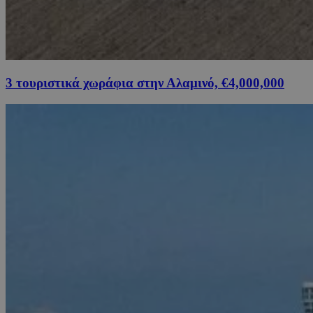
3 τουριστικά χωράφια στην Αλαμινό, €4,000,000