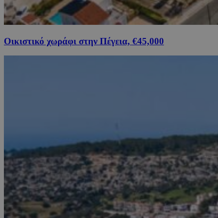
Οικιστικό χωράφι στην Πέγεια, €45,000