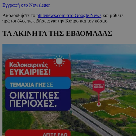
Εγγραφή στο Newsletter
Ακολουθήστε το
philenews.com στο Google News
και μάθετε
πρώτοι όλες τις ειδήσεις για την Κύπρο και τον κόσμο
ΤΑ ΑΚΙΝΗΤΑ ΤΗΣ ΕΒΔΟΜΑΔΑΣ