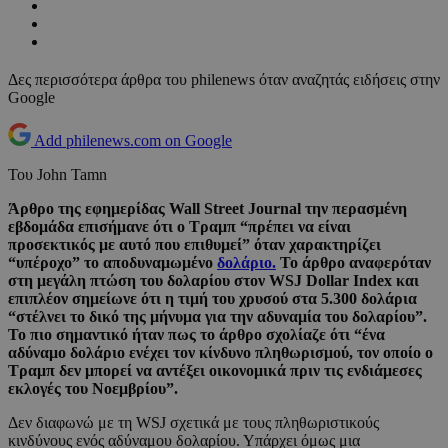
Δες περισσότερα άρθρα του philenews όταν αναζητάς ειδήσεις στην
Google
Add philenews.com on Google
Του John Tamn
Άρθρο της εφημερίδας Wall Street Journal την περασμένη
εβδομάδα επισήμανε ότι ο Τραμπ “πρέπει να είναι
προσεκτικός με αυτό που επιθυμεί” όταν χαρακτηρίζει
“υπέροχο” το αποδυναμωμένο
δολάριο.
Το άρθρο αναφερόταν
στη μεγάλη πτώση του δολαρίου στον WSJ Dollar Index και
επιπλέον σημείωνε ότι η τιμή του χρυσού στα 5.300 δολάρια
“στέλνει το δικό της μήνυμα για την αδυναμία του δολαρίου”.
Το πιο σημαντικό ήταν πως το άρθρο σχολίαζε ότι “ένα
αδύναμο δολάριο ενέχει τον κίνδυνο πληθωρισμού, τον οποίο ο
Τραμπ δεν μπορεί να αντέξει οικονομικά πριν τις ενδιάμεσες
εκλογές του Νοεμβρίου”.
Δεν διαφωνώ με τη WSJ σχετικά με τους πληθωριστικούς
κινδύνους ενός αδύναμου δολαρίου. Υπάρχει όμως μια