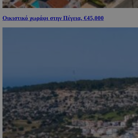
Οικιστικό χωράφι στην Πέγεια, €45,000