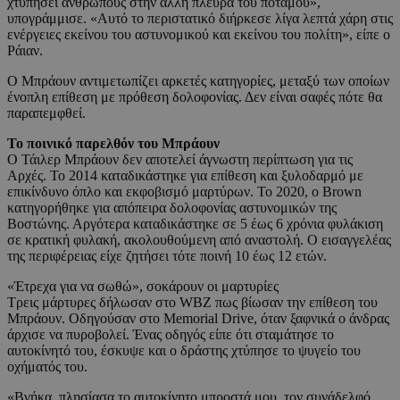
χτυπήσει ανθρώπους στην άλλη πλευρά του ποταμού»,
υπογράμμισε. «Αυτό το περιστατικό διήρκεσε λίγα λεπτά χάρη στις
ενέργειες εκείνου του αστυνομικού και εκείνου του πολίτη», είπε ο
Ράιαν.
Ο Μπράουν αντιμετωπίζει αρκετές κατηγορίες, μεταξύ των οποίων
ένοπλη επίθεση με πρόθεση δολοφονίας. Δεν είναι σαφές πότε θα
παραπεμφθεί.
Το ποινικό παρελθόν του Μπράουν
Ο Τάιλερ Μπράουν δεν αποτελεί άγνωστη περίπτωση για τις
Αρχές. Το 2014 καταδικάστηκε για επίθεση και ξυλοδαρμό με
επικίνδυνο όπλο και εκφοβισμό μαρτύρων. Το 2020, ο Brown
κατηγορήθηκε για απόπειρα δολοφονίας αστυνομικών της
Βοστώνης. Αργότερα καταδικάστηκε σε 5 έως 6 χρόνια φυλάκιση
σε κρατική φυλακή, ακολουθούμενη από αναστολή. Ο εισαγγελέας
της περιφέρειας είχε ζητήσει τότε ποινή 10 έως 12 ετών.
«Έτρεχα για να σωθώ», σοκάρουν οι μαρτυρίες
Τρεις μάρτυρες δήλωσαν στο WBZ πως βίωσαν την επίθεση του
Μπράουν. Οδηγούσαν στο Memorial Drive, όταν ξαφνικά ο άνδρας
άρχισε να πυροβολεί. Ένας οδηγός είπε ότι σταμάτησε το
αυτοκίνητό του, έσκυψε και ο δράστης χτύπησε το ψυγείο του
οχήματός του.
«Βγήκα, πλησίασα το αυτοκίνητο μπροστά μου, τον συνάδελφό