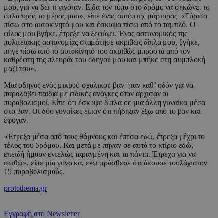
μου, για να δω τι γινόταν. Είδα τον τύπο στο δρόμο να σηκώνει το
όπλο προς το μέρος μου», είπε ένας αυτόπτης μάρτυρας. «Γύρισα
πίσω στο αυτοκίνητό μου και έσκυψα πίσω από το ταμπλό. Ο
φίλος μου βγήκε, έτρεξε να ξεφύγει. Ένας αστυνομικός της
πολιτειακής αστυνομίας σταμάτησε ακριβώς δίπλα μου, βγήκε,
πήγε πίσω από το αυτοκίνητό του ακριβώς μπροστά από τον
καθρέφτη της πλευράς του οδηγού μου και μπήκε στη συμπλοκή
μαζί του».
Μια οδηγός ενός μικρού σχολικού βαν ήταν καθ’ οδόν για να
παραλάβει παιδιά με ειδικές ανάγκες όταν άρχισαν οι
πυροβολισμοί. Είπε ότι έσκυψε δίπλα σε μια άλλη γυναίκα μέσα
στο βαν. Οι δύο γυναίκες είπαν ότι πήδηξαν έξω από το βαν και
έφυγαν.
«Έτρεξα μέσα από τους θάμνους και έπεσα εδώ, έτρεξα μέχρι το
τέλος του δρόμου. Και μετά με πήγαν σε αυτό το κτίριο εδώ,
επειδή ήμουν εντελώς ταραγμένη και τα πάντα. Έτρεχα για να
σωθώ», είπε μία γυναίκα, ενώ πρόσθεσε ότι άκουσε τουλάχιστον
15 πυροβολισμούς.
protothema.gr
Εγγραφή στο Newsletter