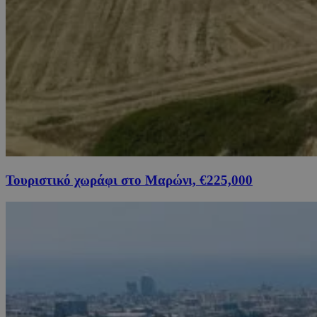
Τουριστικό χωράφι στο Μαρώνι, €225,000