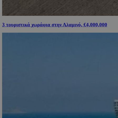
3 τουριστικά χωράφια στην Αλαμινό, €4,000,000