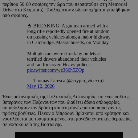
περίπου 50-60 σφαίρες την ώρα που περπατούσε στη Memorial
Drive στο Κέιμπριτζ. Τουλάχιστον δώδεκα οχήματα χτυπήθηκαν
από σφαίρες.
🚨 BREAKING: A gunman armed with a
long rifle reportedly opened fire at random
on passing vehicles along a major highway
in Cambridge, Massachusetts, on Monday.
Multiple cars were struck by bullets as
terrified drivers abandoned their vehicles
and ran for cover. Heavy police…
pic.twitter.com/wz366h5ZOp
— Thomas Laresca (@crypto_vicexrp)
May 12, 2026
Ένας αστυνομικός της Πολιτειακής Αστυνομίας και ένας πολίτης,
βετεράνος των Πεζοναυτών που διαθέτει άδεια οπλοφορίας,
πυροβόλησαν τον δράστη και στη συνέχεια του παρείχαν τις
πρώτες βοήθειες. Πλέον ο Μπράουν βρίσκεται υπό κράτηση και
νοσηλεύεται με τραυματισμένος στη μονάδα εντατικής θεραπείας
σε νοσοκομείο της Βοστώνης.