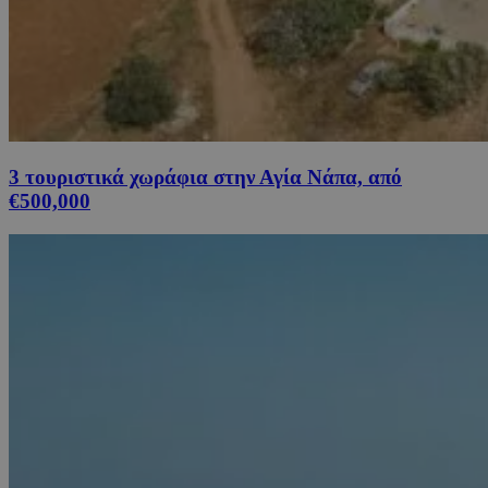
3 τουριστικά χωράφια στην Αγία Νάπα, από
€500,000