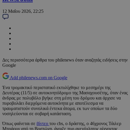
12 Μαΐου 2026, 22:25
Δες περισσότερα άρθρα του philenews όταν αναζητάς ειδήσεις στην
Google
Add philenews.com on Google
Ένα τρομακτικό περιστατικό εκτυλίχθηκε το μεσημέρι της
Δευτέρας (11/5) σε αυτοκινητόδρομο της Μασαχουσέτης, όταν ένας
άνδρας με πολυβόλο βγήκε στη μέση του δρόμου και άρχισε να
πυροβολάει διερχόμενα αυτοκίνητα με αποτέλεσμα να
τραυματιστούν συνολικά έντεκα άτομα, εκ των οποίων τα δύο
νοσηλεύονται σε σοβαρή κατάσταση.
Όπως φαίνεται σε
βίντεο
του cbs, ο δράστης, ο 46χρονος Τάιλερ
Μπράουν από τη Βοστώνη, άνοιξε πυρ ανενόχλητος ρίχνοντας