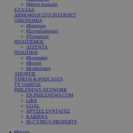
#Μέση Ανατολή
ΕΛΛΑΔΑ
ΔΗΜΟΦΙΛΗ ΣΤΟ INTERNET
ΟΙΚΟΝΟΜΙΑ
#Καύσιμα
#Συνταξιοδοτικό
#Τουρισμός
ΠΟΛΙΤΙΣΜΟΣ
ΑΤΖΕΝΤΑ
ΠΟΛΙΤΙΚΗ
#Κυπριακό
#Βουλή
#Κυβέρνηση
ΑΠΟΨΕΙΣ
VIDEOS & PODCASTS
TV ΟΔΗΓΟΣ
PHILENEWS NETWORK
EN.PHILENEWS.COM
LIKE
GOAL
ΧΡΥΣΕΣ ΣΥΝΤΑΓΕΣ
KARIERA
IN-CYPRUS PROPERTY
#Καιρός