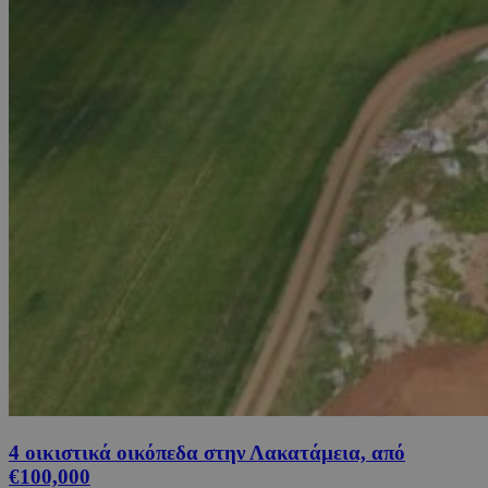
4 οικιστικά οικόπεδα στην Λακατάμεια, από
€100,000