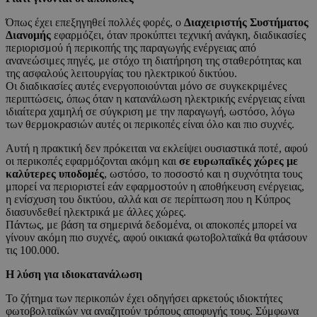
Όπως έχει επεξηγηθεί πολλές φορές, ο
Διαχειριστής Συστήματος
Διανομής
εφαρμόζει, όταν προκύπτει τεχνική ανάγκη, διαδικασίες
περιορισμού ή περικοπής της παραγωγής ενέργειας από
ανανεώσιμες πηγές, με στόχο τη διατήρηση της σταθερότητας και
της ασφαλούς λειτουργίας του ηλεκτρικού δικτύου.
Οι διαδικασίες αυτές ενεργοποιούνται μόνο σε συγκεκριμένες
περιπτώσεις, όπως όταν η κατανάλωση ηλεκτρικής ενέργειας είναι
ιδιαίτερα χαμηλή σε σύγκριση με την παραγωγή, ωστόσο, λόγω
των θερμοκρασιών αυτές οι περικοπές είναι όλο και πιο συχνές.
Αυτή η πρακτική δεν πρόκειται να εκλείψει ουσιαστικά ποτέ, αφού
οι περικοπές εφαρμόζονται ακόμη και
σε ευρωπαϊκές χώρες με
καλύτερες υποδομές
, ωστόσο, το ποσοστό και η συχνότητα τους
μπορεί να περιοριστεί εάν εφαρμοστούν η αποθήκευση ενέργειας,
η ενίσχυση του δικτύου, αλλά και σε περίπτωση που η Κύπρος
διασυνδεθεί ηλεκτρικά με άλλες χώρες.
Πάντως, με βάση τα σημερινά δεδομένα, οι αποκοπές μπορεί να
γίνουν ακόμη πιο συχνές, αφού οικιακά φωτοβολταϊκά θα φτάσουν
τις 100.000.
Η λύση για ιδιοκατανάλωση
Το ζήτημα των περικοπών έχει οδηγήσει αρκετούς ιδιοκτήτες
φωτοβολταϊκών να αναζητούν τρόπους αποφυγής τους. Σύμφωνα