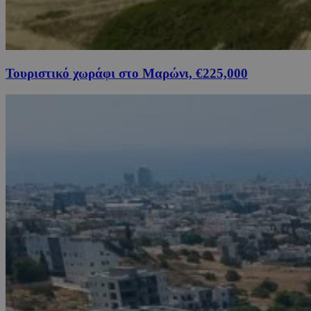
Τουριστικό χωράφι στο Μαρώνι, €225,000