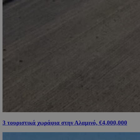
3 τουριστικά χωράφια στην Αλαμινό, €4,000,000