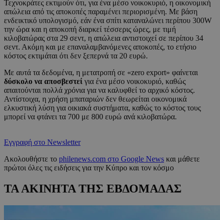
Τεχνοκράτες εκτιμούν ότι, για ένα μέσο νοικοκυριό, η οικονομική
απώλεια από τις αποκοπές παραμένει περιορισμένη. Με βάση
ενδεικτικό υπολογισμό, εάν ένα σπίτι καταναλώνει περίπου 300W
την ώρα και η αποκοπή διαρκεί τέσσερις ώρες, με τιμή
κιλοβατώρας στα 29 σεντ, η απώλεια αντιστοιχεί σε περίπου 34
σεντ. Ακόμη και με επαναλαμβανόμενες αποκοπές, το ετήσιο
κόστος εκτιμάται ότι δεν ξεπερνά τα 20 ευρώ.
Με αυτά τα δεδομένα, η μετατροπή σε «zero export» φαίνεται
δύσκολο να αποσβεστεί
για ένα μέσο νοικοκυριό, καθώς
απαιτούνται πολλά χρόνια για να καλυφθεί το αρχικό κόστος.
Αντίστοιχα, η χρήση μπαταριών δεν θεωρείται οικονομικά
ελκυστική λύση για οικιακά συστήματα, καθώς το κόστος τους
μπορεί να φτάνει τα 700 με 800 ευρώ ανά κιλοβατώρα.
Εγγραφή στο Newsletter
Ακολουθήστε το
philenews.com στο Google News
και μάθετε
πρώτοι όλες τις ειδήσεις για την Κύπρο και τον κόσμο
ΤΑ ΑΚΙΝΗΤΑ ΤΗΣ ΕΒΔΟΜΑΔΑΣ