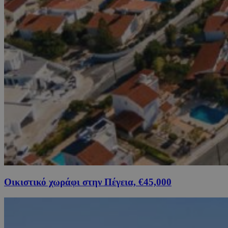
Οικιστικό χωράφι στην Πέγεια, €45,000