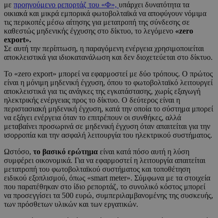
με
προηγούμενο ρεπορτάζ του «Φ»,
υπάρχει δυνατότητα τα
οικιακά και μικρά εμπορικά φωτοβολταϊκά να αποφύγουν νόμιμα
τις περικοπές μέσω αίτησης για μετατροπή της σύνδεσης σε
καθεστώς μηδενικής έγχυσης στο δίκτυο, το λεγόμενο
«zero
export».
Σε αυτή την περίπτωση, η παραγόμενη ενέργεια χρησιμοποιείται
αποκλειστικά για ιδιοκατανάλωση και δεν διοχετεύεται στο δίκτυο.
Το «zero export» μπορεί να εφαρμοστεί με δύο τρόπους. Ο πρώτος
είναι η μόνιμη μηδενική έγχυση, όπου το φωτοβολταϊκό λειτουργεί
αποκλειστικά για τις ανάγκες της εγκατάστασης, χωρίς εξαγωγή
ηλεκτρικής ενέργειας προς το δίκτυο. Ο δεύτερος είναι η
περιστασιακή μηδενική έγχυση, κατά την οποία το σύστημα μπορεί
να εξάγει ενέργεια όταν το επιτρέπουν οι συνθήκες, αλλά
μεταβαίνει προσωρινά σε μηδενική έγχυση όταν απαιτείται για την
ισορροπία και την ασφαλή λειτουργία του ηλεκτρικού συστήματος.
Ωστόσο,
το βασικό ερώτημα
είναι κατά πόσο αυτή η λύση
συμφέρει οικονομικά. Για να εφαρμοστεί η λειτουργία απαιτείται
μετατροπή του φωτοβολταϊκού συστήματος και τοποθέτηση
ειδικού εξοπλισμού, όπως «smart meter». Σύμφωνα με τα στοιχεία
που παρατέθηκαν στο ίδιο ρεπορτάζ, το συνολικό κόστος μπορεί
να προσεγγίσει τα 500 ευρώ, συμπεριλαμβανομένης της συσκευής,
των πρόσθετων υλικών και των εργατικών.