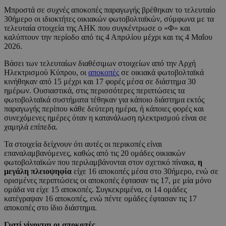
Μπροστά σε συχνές αποκοπές παραγωγής βρέθηκαν το τελευταίο
30ήμερο οι ιδιοκτήτες οικιακών φωτοβολταϊκών, σύμφωνα με τα
τελευταία στοιχεία της ΑΗΚ που συγκέντρωσε ο «Φ» και
καλύπτουν την περίοδο από τις 4 Απριλίου μέχρι και τις 4 Μαΐου
2026.
Βάσει των τελευταίων διαθέσιμων στοιχείων από την Αρχή
Ηλεκτρισμού Κύπρου, οι
αποκοπές
σε οικιακά φωτοβολταϊκά
κινήθηκαν από 15 μέχρι και 17 φορές μέσα σε διάστημα 30
ημέρων. Ουσιαστικά, στις περισσότερες περιπτώσεις τα
φωτοβολταϊκά συστήματα τέθηκαν για κάποιο διάστημα εκτός
παραγωγής περίπου κάθε δεύτερη ημέρα, ή κάποιες φορές και
συνεχόμενες ημέρες όταν η κατανάλωση ηλεκτρισμού είναι σε
χαμηλά επίπεδα.
Τα στοιχεία δείχνουν ότι αυτές οι περικοπές είναι
επαναλαμβανόμενες, καθώς από τις 20 ομάδες οικιακών
φωτοβολταϊκών που περιλαμβάνονται στον σχετικό πίνακα,
η
μεγάλη πλειοψηφία
είχε 16 αποκοπές μέσα στο 30ήμερο, ενώ σε
ορισμένες περιπτώσεις οι αποκοπές έφτασαν τις 17, με μία μόνο
ομάδα να είχε 15 αποκοπές. Συγκεκριμένα, οι 14 ομάδες
κατέγραψαν 16 αποκοπές, ενώ πέντε ομάδες έφτασαν τις 17
αποκοπές στο ίδιο διάστημα.
Γιατί γίνονται οι αποκοπές