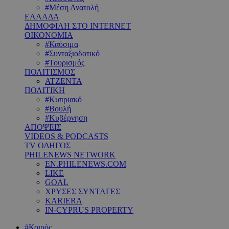
#Μέση Ανατολή
ΕΛΛΑΔΑ
ΔΗΜΟΦΙΛΗ ΣΤΟ INTERNET
ΟΙΚΟΝΟΜΙΑ
#Καύσιμα
#Συνταξιοδοτικό
#Τουρισμός
ΠΟΛΙΤΙΣΜΟΣ
ΑΤΖΕΝΤΑ
ΠΟΛΙΤΙΚΗ
#Κυπριακό
#Βουλή
#Κυβέρνηση
ΑΠΟΨΕΙΣ
VIDEOS & PODCASTS
TV ΟΔΗΓΟΣ
PHILENEWS NETWORK
EN.PHILENEWS.COM
LIKE
GOAL
ΧΡΥΣΕΣ ΣΥΝΤΑΓΕΣ
KARIERA
IN-CYPRUS PROPERTY
#Καιρός