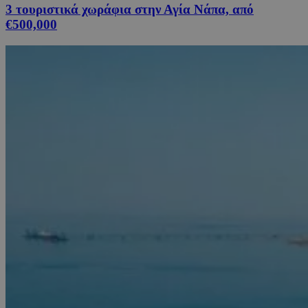
3 τουριστικά χωράφια στην Αγία Νάπα, από
€500,000