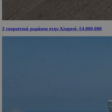
3 τουριστικά χωράφια στην Αλαμινό, €4,000,000