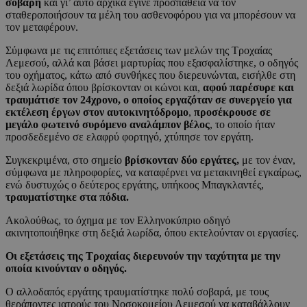
σοβαρή
και γι’ αυτό αρχικά έγινε προσπάθεια να τον
σταθεροποιήσουν τα μέλη του ασθενοφόρου για να μπορέσουν να
τον μεταφέρουν.
Σύμφωνα με τις επιτόπιες εξετάσεις των μελών της Τροχαίας
Λεμεσού, αλλά και βάσει μαρτυρίας που εξασφαλίστηκε, ο οδηγός
του οχήματος, κάτω από συνθήκες που διερευνώνται, εισήλθε στη
δεξιά λωρίδα όπου βρίσκονταν οι κώνοι και,
αφού παρέσυρε και
τραυμάτισε τον 24χρονο, ο οποίος εργαζόταν σε συνεργείο για
εκτέλεση έργων στον αυτοκινητόδρομο
,
προσέκρουσε σε
μεγάλο φωτεινό συρόμενο αναλάμπον βέλος
, το οποίο ήταν
προσδεδεμένο σε ελαφρύ φορτηγό, χτύπησε τον εργάτη.
Συγκεκριμένα, στο σημείο
βρίσκονταν δύο εργάτες,
με τον έναν,
σύμφωνα με πληροφορίες, να καταφέρνει να μετακινηθεί εγκαίρως,
ενώ δυστυχώς ο δεύτερος εργάτης, υπήκοος Μπαγκλαντές,
τραυματίστηκε στα πόδια.
Ακολούθως, το όχημα με τον Ελληνοκύπριο οδηγό
ακινητοποιήθηκε στη δεξιά λωρίδα, όπου εκτελούνταν οι εργασίες.
Οι εξετάσεις της Τροχαίας διερευνούν την ταχύτητα με την
οποία κινούνταν ο οδηγός.
Ο αλλοδαπός εργάτης τραυματίστηκε πολύ σοβαρά, με τους
θεράποντες ιατρούς του Νοσοκομείου Λεμεσού να καταβάλλουν