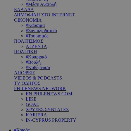
#Μέση Ανατολή
ΕΛΛΑΔΑ
ΔΗΜΟΦΙΛΗ ΣΤΟ INTERNET
ΟΙΚΟΝΟΜΙΑ
#Καύσιμα
#Συνταξιοδοτικό
#Τουρισμός
ΠΟΛΙΤΙΣΜΟΣ
ΑΤΖΕΝΤΑ
ΠΟΛΙΤΙΚΗ
#Κυπριακό
#Βουλή
#Κυβέρνηση
ΑΠΟΨΕΙΣ
VIDEOS & PODCASTS
TV ΟΔΗΓΟΣ
PHILENEWS NETWORK
EN.PHILENEWS.COM
LIKE
GOAL
ΧΡΥΣΕΣ ΣΥΝΤΑΓΕΣ
KARIERA
IN-CYPRUS PROPERTY
#Καιρός