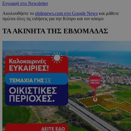
Εγγραφή στο Newsletter
Ακολουθήστε το
philenews.com στο Google News
και μάθετε
πρώτοι όλες τις ειδήσεις για την Κύπρο και τον κόσμο
ΤΑ ΑΚΙΝΗΤΑ ΤΗΣ ΕΒΔΟΜΑΔΑΣ