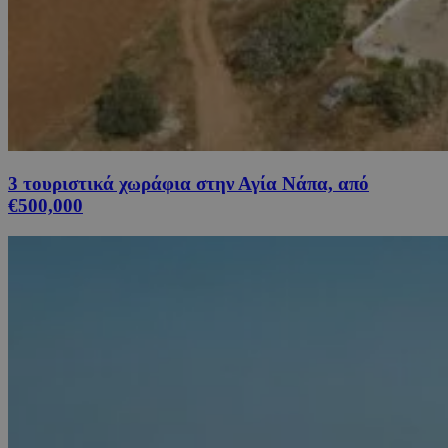
3 τουριστικά χωράφια στην Αγία Νάπα, από
€500,000