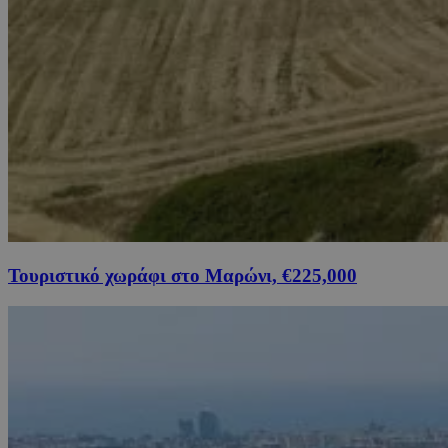
Τουριστικό χωράφι στο Μαρώνι, €225,000