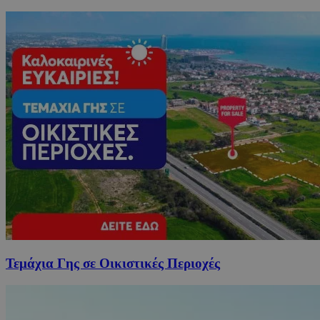
Τεμάχια Γης σε Οικιστικές Περιοχές