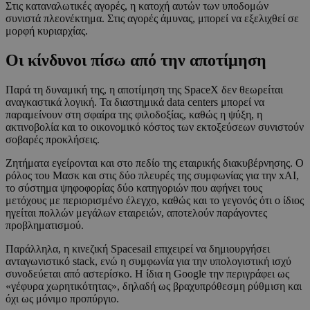
Στις καταναλωτικές αγορές, η κατοχή αυτών των υποδομών
συνιστά πλεονέκτημα. Στις αγορές άμυνας, μπορεί να εξελιχθεί σε
μορφή κυριαρχίας.
Οι κίνδυνοι πίσω από την αποτίμηση
Παρά τη δυναμική της, η αποτίμηση της SpaceX δεν θεωρείται
αναγκαστικά λογική. Τα διαστημικά data centers μπορεί να
παραμείνουν στη σφαίρα της φιλοδοξίας, καθώς η ψύξη, η
ακτινοβολία και το οικονομικό κόστος των εκτοξεύσεων συνιστούν
σοβαρές προκλήσεις.
Ζητήματα εγείρονται και στο πεδίο της εταιρικής διακυβέρνησης. Ο
ρόλος του Μασκ και στις δύο πλευρές της συμφωνίας για την xAI,
το σύστημα ψηφοφορίας δύο κατηγοριών που αφήνει τους
μετόχους με περιορισμένο έλεγχο, καθώς και το γεγονός ότι ο ίδιος
ηγείται πολλών μεγάλων εταιρειών, αποτελούν παράγοντες
προβληματισμού.
Παράλληλα, η κινεζική Spacesail επιχειρεί να δημιουργήσει
ανταγωνιστικό stack, ενώ η συμφωνία για την υπολογιστική ισχύ
συνοδεύεται από αστερίσκο. Η ίδια η Google την περιγράφει ως
«γέφυρα χωρητικότητας», δηλαδή ως βραχυπρόθεσμη ρύθμιση και
όχι ως μόνιμο προπύργιο.