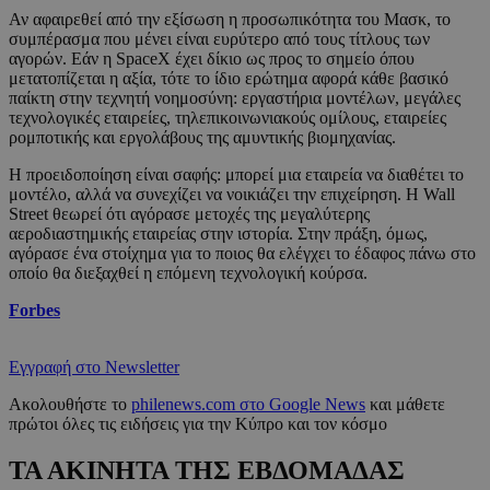
Αν αφαιρεθεί από την εξίσωση η προσωπικότητα του Μασκ, το
συμπέρασμα που μένει είναι ευρύτερο από τους τίτλους των
αγορών. Εάν η SpaceX έχει δίκιο ως προς το σημείο όπου
μετατοπίζεται η αξία, τότε το ίδιο ερώτημα αφορά κάθε βασικό
παίκτη στην τεχνητή νοημοσύνη: εργαστήρια μοντέλων, μεγάλες
τεχνολογικές εταιρείες, τηλεπικοινωνιακούς ομίλους, εταιρείες
ρομποτικής και εργολάβους της αμυντικής βιομηχανίας.
Η προειδοποίηση είναι σαφής: μπορεί μια εταιρεία να διαθέτει το
μοντέλο, αλλά να συνεχίζει να νοικιάζει την επιχείρηση. Η Wall
Street θεωρεί ότι αγόρασε μετοχές της μεγαλύτερης
αεροδιαστημικής εταιρείας στην ιστορία. Στην πράξη, όμως,
αγόρασε ένα στοίχημα για το ποιος θα ελέγχει το έδαφος πάνω στο
οποίο θα διεξαχθεί η επόμενη τεχνολογική κούρσα.
Forbes
Εγγραφή στο Newsletter
Ακολουθήστε το
philenews.com στο Google News
και μάθετε
πρώτοι όλες τις ειδήσεις για την Κύπρο και τον κόσμο
ΤΑ ΑΚΙΝΗΤΑ ΤΗΣ ΕΒΔΟΜΑΔΑΣ