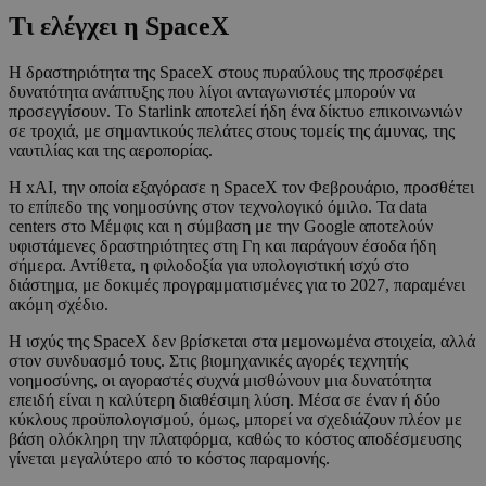
Τι ελέγχει η SpaceX
Η δραστηριότητα της SpaceX στους πυραύλους της προσφέρει
δυνατότητα ανάπτυξης που λίγοι ανταγωνιστές μπορούν να
προσεγγίσουν. Το Starlink αποτελεί ήδη ένα δίκτυο επικοινωνιών
σε τροχιά, με σημαντικούς πελάτες στους τομείς της άμυνας, της
ναυτιλίας και της αεροπορίας.
Η xAI, την οποία εξαγόρασε η SpaceX τον Φεβρουάριο, προσθέτει
το επίπεδο της νοημοσύνης στον τεχνολογικό όμιλο. Τα data
centers στο Μέμφις και η σύμβαση με την Google αποτελούν
υφιστάμενες δραστηριότητες στη Γη και παράγουν έσοδα ήδη
σήμερα. Αντίθετα, η φιλοδοξία για υπολογιστική ισχύ στο
διάστημα, με δοκιμές προγραμματισμένες για το 2027, παραμένει
ακόμη σχέδιο.
Η ισχύς της SpaceX δεν βρίσκεται στα μεμονωμένα στοιχεία, αλλά
στον συνδυασμό τους. Στις βιομηχανικές αγορές τεχνητής
νοημοσύνης, οι αγοραστές συχνά μισθώνουν μια δυνατότητα
επειδή είναι η καλύτερη διαθέσιμη λύση. Μέσα σε έναν ή δύο
κύκλους προϋπολογισμού, όμως, μπορεί να σχεδιάζουν πλέον με
βάση ολόκληρη την πλατφόρμα, καθώς το κόστος αποδέσμευσης
γίνεται μεγαλύτερο από το κόστος παραμονής.