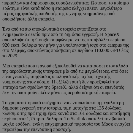
πυραύλων και δορυφορικής ευρυζωνικότητας. Ωστόσο, το κρίσιμο
ερώτημα είναι κατά πόσο η εταιρεία ελέγχει πλέον μεγαλύτερο
μέρος της φυσικής υποδομής της τεχνητής νοημοσύνης από
οποιαδήποτε άλλη εταιρεία.
Ένα από τα πιο αποκαλυπτικά στοιχεία εντοπίζεται στο
ενημερωτικό δελτίο πριν από τη δημόσια εγγραφή. Η SpaceX
αποκάλυψε ότι η Google συμφώνησε να της καταβάλλει περίπου
920 εκατ. δολάρια τον μήνα για υπολογιστική ισχύ στο campus της
στο Μέμφις, αποκτώντας πρόσβαση σε περίπου 110.000 GPU έως
το 2029.
Μια εταιρεία που η αγορά εξακολουθεί να κατατάσσει στον κλάδο
της αεροδιαστημικής υπέγραψε μία από τις μεγαλύτερες, από όσες
είναι γνωστές, συμβάσεις υπολογιστικής ισχύος τεχνητής
νοημοσύνης στον κόσμο. Η εξέλιξη αυτή δεν προεξοφλεί την
επιτυχία των σχεδίων της SpaceX, αλλά δείχνει ότι οι επενδυτές
δεν την αποτιμούν πλέον μόνο ως αεροδιαστημική εταιρεία.
Το χρηματιστηριακό αφήγημα είναι εντυπωσιακό: η μεγαλύτερη
δημόσια εγγραφή στην ιστορία, τιμή μετοχής στα 135 δολάρια,
κλείσιμο της πρώτης ημέρας κοντά στα 161 δολάρια και αποτίμηση
περίπου στα 1,75 τρισ. δολάρια. Το Starlink αποτελεί τον βασικό
μοχλό εσόδων, ενώ η επιχειρηματική παρουσία του Μασκ ενισχύει
περαιτέρω την επενδυτική προσοχή.