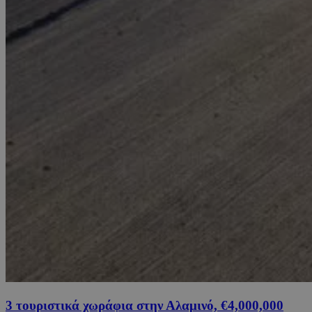
3 τουριστικά χωράφια στην Αλαμινό, €4,000,000