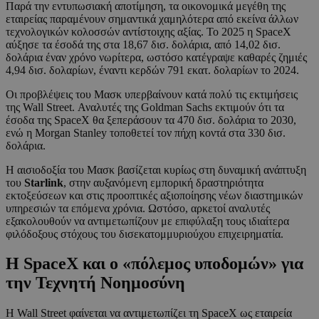
Παρά την εντυπωσιακή αποτίμηση, τα οικονομικά μεγέθη της
εταιρείας παραμένουν σημαντικά χαμηλότερα από εκείνα άλλων
τεχνολογικών κολοσσών αντίστοιχης αξίας. Το 2025 η SpaceX
αύξησε τα έσοδά της στα 18,67 δισ. δολάρια, από 14,02 δισ.
δολάρια έναν χρόνο νωρίτερα, ωστόσο κατέγραψε καθαρές ζημιές
4,94 δισ. δολαρίων, έναντι κερδών 791 εκατ. δολαρίων το 2024.
Οι προβλέψεις του Μασκ υπερβαίνουν κατά πολύ τις εκτιμήσεις
της Wall Street. Αναλυτές της Goldman Sachs εκτιμούν ότι τα
έσοδα της SpaceX θα ξεπεράσουν τα 470 δισ. δολάρια το 2030,
ενώ η Morgan Stanley τοποθετεί τον πήχη κοντά στα 330 δισ.
δολάρια.
Η αισιοδοξία του Μασκ βασίζεται κυρίως στη δυναμική ανάπτυξη
του
Starlink
, στην αυξανόμενη εμπορική δραστηριότητα
εκτοξεύσεων και στις προοπτικές αξιοποίησης νέων διαστημικών
υπηρεσιών τα επόμενα χρόνια. Ωστόσο, αρκετοί αναλυτές
εξακολουθούν να αντιμετωπίζουν με επιφύλαξη τους ιδιαίτερα
φιλόδοξους στόχους του δισεκατομμυριούχου επιχειρηματία.
Η SpaceX και ο «πόλεμος υποδομών» για
την Τεχνητή Νοημοσύνη
Η Wall Street φαίνεται να αντιμετωπίζει τη SpaceX ως εταιρεία