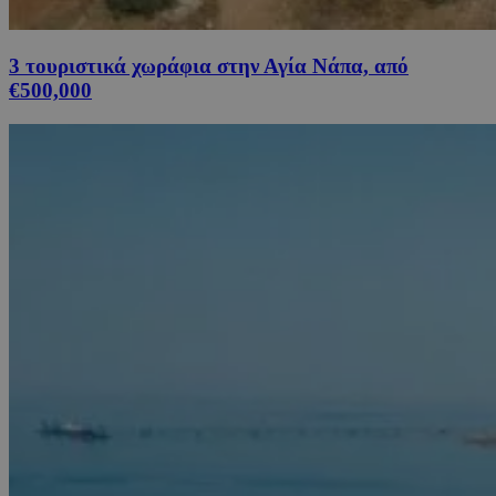
3 τουριστικά χωράφια στην Αγία Νάπα, από
€500,000