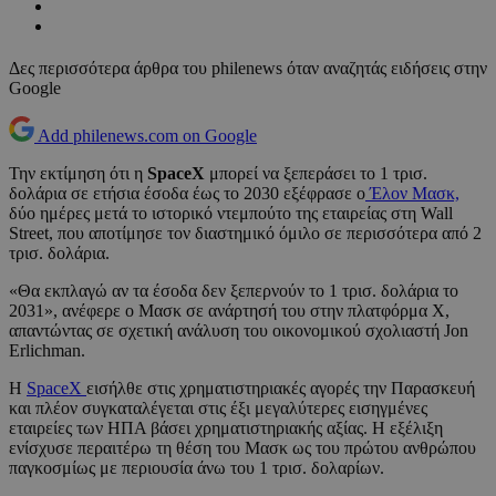
Δες περισσότερα άρθρα του philenews όταν αναζητάς ειδήσεις στην
Google
Add philenews.com on Google
Την εκτίμηση ότι η
SpaceX
μπορεί να ξεπεράσει το 1 τρισ.
δολάρια σε ετήσια έσοδα έως το 2030 εξέφρασε ο
Έλον Μασκ,
δύο ημέρες μετά το ιστορικό ντεμπούτο της εταιρείας στη Wall
Street, που αποτίμησε τον διαστημικό όμιλο σε περισσότερα από 2
τρισ. δολάρια.
«Θα εκπλαγώ αν τα έσοδα δεν ξεπερνούν το 1 τρισ. δολάρια το
2031», ανέφερε ο Μασκ σε ανάρτησή του στην πλατφόρμα X,
απαντώντας σε σχετική ανάλυση του οικονομικού σχολιαστή Jon
Erlichman.
Η
SpaceX
εισήλθε στις χρηματιστηριακές αγορές την Παρασκευή
και πλέον συγκαταλέγεται στις έξι μεγαλύτερες εισηγμένες
εταιρείες των ΗΠΑ βάσει χρηματιστηριακής αξίας. Η εξέλιξη
ενίσχυσε περαιτέρω τη θέση του Μασκ ως του πρώτου ανθρώπου
παγκοσμίως με περιουσία άνω του 1 τρισ. δολαρίων.