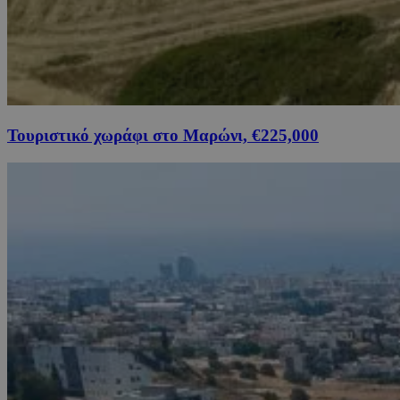
Τουριστικό χωράφι στο Μαρώνι, €225,000