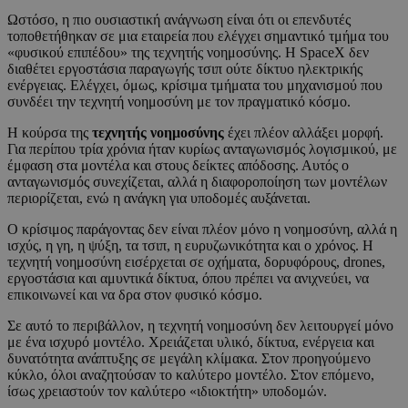
Ωστόσο, η πιο ουσιαστική ανάγνωση είναι ότι οι επενδυτές
τοποθετήθηκαν σε μια εταιρεία που ελέγχει σημαντικό τμήμα του
«φυσικού επιπέδου» της τεχνητής νοημοσύνης. Η SpaceX δεν
διαθέτει εργοστάσια παραγωγής τσιπ ούτε δίκτυο ηλεκτρικής
ενέργειας. Ελέγχει, όμως, κρίσιμα τμήματα του μηχανισμού που
συνδέει την τεχνητή νοημοσύνη με τον πραγματικό κόσμο.
Η κούρσα της
τεχνητής νοημοσύνης
έχει πλέον αλλάξει μορφή.
Για περίπου τρία χρόνια ήταν κυρίως ανταγωνισμός λογισμικού, με
έμφαση στα μοντέλα και στους δείκτες απόδοσης. Αυτός ο
ανταγωνισμός συνεχίζεται, αλλά η διαφοροποίηση των μοντέλων
περιορίζεται, ενώ η ανάγκη για υποδομές αυξάνεται.
Ο κρίσιμος παράγοντας δεν είναι πλέον μόνο η νοημοσύνη, αλλά η
ισχύς, η γη, η ψύξη, τα τσιπ, η ευρυζωνικότητα και ο χρόνος. Η
τεχνητή νοημοσύνη εισέρχεται σε οχήματα, δορυφόρους, drones,
εργοστάσια και αμυντικά δίκτυα, όπου πρέπει να ανιχνεύει, να
επικοινωνεί και να δρα στον φυσικό κόσμο.
Σε αυτό το περιβάλλον, η τεχνητή νοημοσύνη δεν λειτουργεί μόνο
με ένα ισχυρό μοντέλο. Χρειάζεται υλικό, δίκτυα, ενέργεια και
δυνατότητα ανάπτυξης σε μεγάλη κλίμακα. Στον προηγούμενο
κύκλο, όλοι αναζητούσαν το καλύτερο μοντέλο. Στον επόμενο,
ίσως χρειαστούν τον καλύτερο «ιδιοκτήτη» υποδομών.