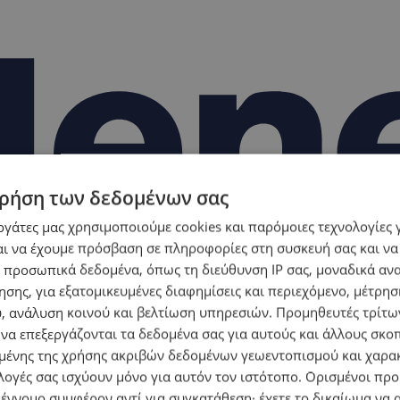
ρήση των δεδομένων σας
εργάτες μας χρησιμοποιούμε cookies και παρόμοιες τεχνολογίες 
ι να έχουμε πρόσβαση σε πληροφορίες στη συσκευή σας και να
 προσωπικά δεδομένα, όπως τη διεύθυνση IP σας, μοναδικά αν
σης, για εξατομικευμένες διαφημίσεις και περιεχόμενο, μέτρη
υ, ανάλυση κοινού και βελτίωση υπηρεσιών.
Προμηθευτές τρίτων
 να επεξεργάζονται τα δεδομένα σας για αυτούς και άλλους σκο
ένης της χρήσης ακριβών δεδομένων γεωεντοπισμού και χαρα
λογές σας ισχύουν μόνο για αυτόν τον ιστότοπο. Ορισμένοι πρ
 έννομο συμφέρον αντί για συγκατάθεση· έχετε το δικαίωμα να α