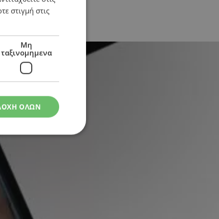
τε στιγμή στις
Μη
ταξινομημενα
ΔΟΧΗ ΟΛΩΝ