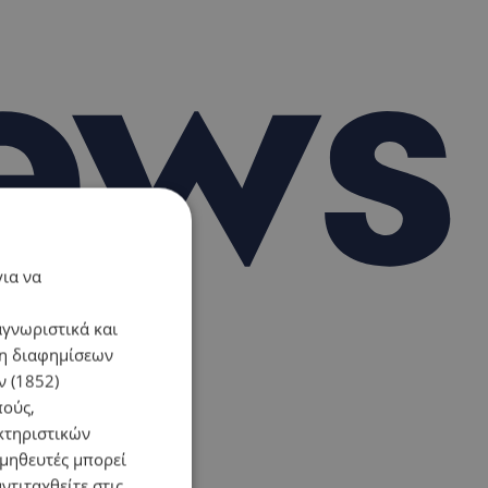
για να
αγνωριστικά και
ση διαφημίσεων
 (1852)
πούς,
κτηριστικών
ομηθευτές μπορεί
ντιταχθείτε στις