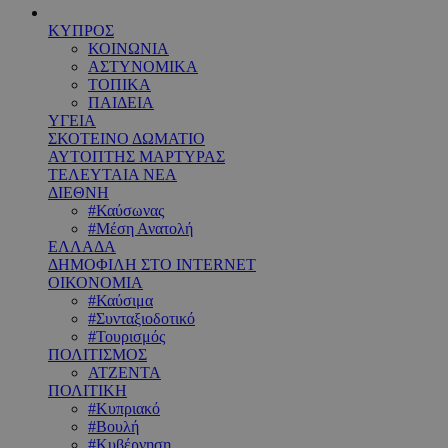
ΚΥΠΡΟΣ
ΚΟΙΝΩΝΙΑ
ΑΣΤΥΝΟΜΙΚΑ
ΤΟΠΙΚΑ
ΠΑΙΔΕΙΑ
ΥΓΕΙΑ
ΣΚΟΤΕΙΝΟ ΔΩΜΑΤΙΟ
ΑΥΤΟΠΤΗΣ ΜΑΡΤΥΡΑΣ
ΤΕΛΕΥΤΑΙΑ ΝΕΑ
ΔΙΕΘΝΗ
#Καύσωνας
#Μέση Ανατολή
ΕΛΛΑΔΑ
ΔΗΜΟΦΙΛΗ ΣΤΟ INTERNET
ΟΙΚΟΝΟΜΙΑ
#Καύσιμα
#Συνταξιοδοτικό
#Τουρισμός
ΠΟΛΙΤΙΣΜΟΣ
ΑΤΖΕΝΤΑ
ΠΟΛΙΤΙΚΗ
#Κυπριακό
#Βουλή
#Κυβέρνηση