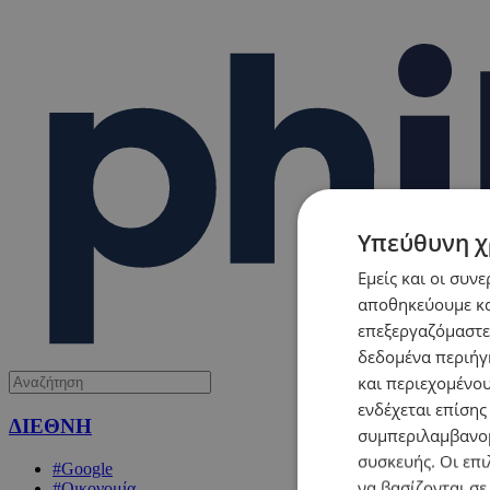
Υπεύθυνη χ
Εμείς και οι συν
αποθηκεύουμε κα
επεξεργαζόμαστε
δεδομένα περιήγη
και περιεχομένο
ενδέχεται επίσης
ΔΙΕΘΝΗ
συμπεριλαμβανομ
συσκευής. Οι επι
#Google
να βασίζονται σε
#Οικονομία