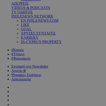
ΑΠΟΨΕΙΣ
VIDEOS & PODCASTS
TV ΟΔΗΓΟΣ
PHILENEWS NETWORK
EN.PHILENEWS.COM
LIKE
GOAL
ΧΡΥΣΕΣ ΣΥΝΤΑΓΕΣ
KARIERA
IN-CYPRUS PROPERTY
#Καιρός
#Τζόκερ
#Φαρμακεία
Εγγραφή στο Newsletter
Αρχείο Φ
Ψηφιακές Εκδόσεις
Αφιερώματα