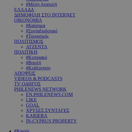
#Μέση Ανατολή
ΕΛΛΑΔΑ
ΔΗΜΟΦΙΛΗ ΣΤΟ INTERNET
ΟΙΚΟΝΟΜΙΑ
#Καύσιμα
#Συνταξιοδοτικό
#Τουρισμός
ΠΟΛΙΤΙΣΜΟΣ
ΑΤΖΕΝΤΑ
ΠΟΛΙΤΙΚΗ
#Κυπριακό
#Βουλή
#Κυβέρνηση
ΑΠΟΨΕΙΣ
VIDEOS & PODCASTS
TV ΟΔΗΓΟΣ
PHILENEWS NETWORK
EN.PHILENEWS.COM
LIKE
GOAL
ΧΡΥΣΕΣ ΣΥΝΤΑΓΕΣ
KARIERA
IN-CYPRUS PROPERTY
#Καιρός