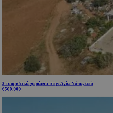
3 τουριστικά χωράφια στην Αγία Νάπα, από
€500,000