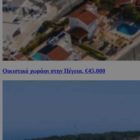
Οικιστικό χωράφι στην Πέγεια, €45,000