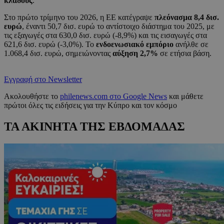
κλάδους
.
Στο πρώτο τρίμηνο του 2026, η ΕΕ κατέγραψε
πλεόνασμα 8,4 δισ.
ευρώ
, έναντι 50,7 δισ. ευρώ το αντίστοιχο διάστημα του 2025, με
τις εξαγωγές στα 630,0 δισ. ευρώ (-8,9%) και τις εισαγωγές στα
621,6 δισ. ευρώ (-3,0%). Το
ενδοενωσιακό εμπόριο
ανήλθε σε
1.068,4 δισ. ευρώ, σημειώνοντας
αύξηση 2,7%
σε ετήσια βάση.
Εγγραφή στο Newsletter
Ακολουθήστε το
philenews.com στο Google News
και μάθετε
πρώτοι όλες τις ειδήσεις για την Κύπρο και τον κόσμο
ΤΑ ΑΚΙΝΗΤΑ ΤΗΣ ΕΒΔΟΜΑΔΑΣ