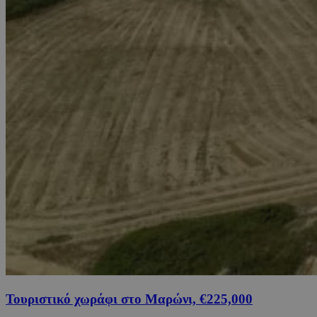
Τουριστικό χωράφι στο Μαρώνι, €225,000