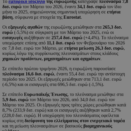
Το
εμπορικό ισοζύγιο
της ευρωζώνης
κατέγραψε
πλεόνασμα 7,8
δισ. ευρώ
τον Μάρτιο του 2026, έναντι
34,1 δισ. ευρώ
τον ίδιο
μήνα το 2025, σημειώνοντας σημαντική υποχώρηση σε
ετήσια
βάση
, σύμφωνα με στοιχεία της
Eurostat
.
Οι
εξαγωγές αγαθών
της ευρωζώνης μειώθηκαν στα
265,3 δισ.
ευρώ
(-5,5%) σε σύγκριση με τον Μάρτιο του 2025, ενώ οι
εισαγωγές
αυξήθηκαν σε
257,4 δισ. ευρώ
(+4,4%). Το πλεόνασμα
υποχώρησε επίσης από
11,1 δισ. ευρώ
τον Φεβρουάριο του 2026
σε 7,8 δισ. ευρώ τον Μάρτιο, με
ετήσια μείωση 26,3 δισ. ευρώ
,
κυρίως λόγω της συρρίκνωσης πλεονασμάτων στους κλάδους
χημικών προϊόντων, μηχανημάτων και οχημάτων
.
Σε επίπεδο πρώτου τριμήνου 2026, η ευρωζώνη παρουσίασε
πλεόνασμα 16,6 δισ. ευρώ
, έναντι 55,4 δισ. ευρώ την αντίστοιχη
περίοδο του 2025. Οι εξαγωγές μειώθηκαν στα 713,1 δισ. ευρώ
(-6,5%) και οι εισαγωγές στα 696,5 δισ. ευρώ (-1,5%).
Σε επίπεδο
Ευρωπαϊκής Ένωσης
, το πλεόνασμα μειώθηκε στα
5,9 δισ. ευρώ
τον Μάρτιο του 2026, από 34,0 δισ. ευρώ τον
Μάρτιο του 2025. Οι εξαγωγές προς τρίτες χώρες μειώθηκαν κατά
8,7% (233,9 δισ. ευρώ) και οι εισαγωγές αυξήθηκαν κατά 2,7%
(228,0 δισ. ευρώ). Η υποχώρηση του πλεονάσματος οφείλεται
κυρίως στη
διεύρυνση του ελλείμματος στον ενεργειακό τομέα
και τη μείωση πλεονασμάτων σε βασικούς
βιομηχανικούς