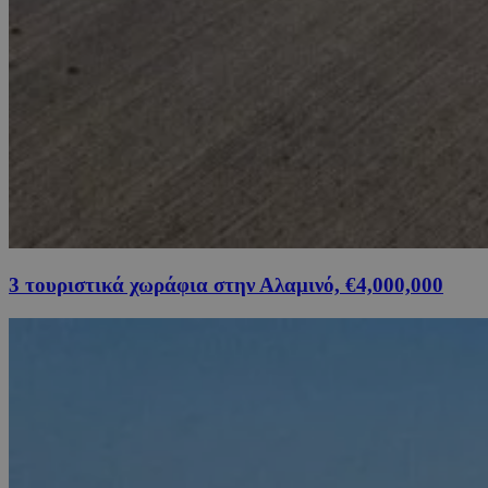
3 τουριστικά χωράφια στην Αλαμινό, €4,000,000