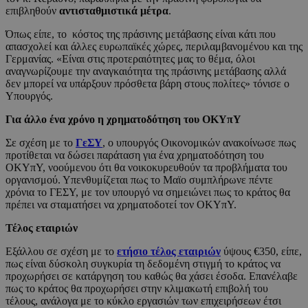
επιβληθούν
αντισταθμιστικά μέτρα
.
Όπως είπε, το κόστος της πράσινης μετάβασης είναι κάτι που
απασχολεί και άλλες ευρωπαϊκές χώρες, περιλαμβανομένου και της
Γερμανίας. «Είναι στις προτεραιότητες μας το θέμα, όλοι
αναγνωρίζουμε την αναγκαιότητα της πράσινης μετάβασης αλλά
δεν μπορεί να υπάρξουν πρόσθετα βάρη στους πολίτες» τόνισε ο
Υπουργός.
Για άλλο ένα χρόνο η χρηματοδότηση του ΟΚΥπΥ
Σε σχέση με το
ΓεΣΥ
, ο υπουργός Οικονομικών ανακοίνωσε πως
προτίθεται να δώσει παράταση για ένα χρηματοδότηση του
ΟΚΥπΥ, νοούμενου ότι θα νοικοκυρευθούν τα προβλήματα του
οργανισμού. Υπενθυμίζεται πως το Μαϊο συμπλήρωνε πέντε
χρόνια το ΓΕΣΥ, με τον υπουργό να σημειώνει πως το κράτος θα
πρέπει να σταματήσει να χρηματοδοτεί τον ΟΚΥπΥ.
Τέλος εταιριών
Εξάλλου σε σχέση με το
ετήσιο τέλος εταιριών
ύψους €350, είπε,
πως είναι δύσκολη συγκυρία τη δεδομένη στιγμή το κράτος να
προχωρήσει σε κατάργηση του καθώς θα χάσει έσοδα. Επανέλαβε
πως το κράτος θα προχωρήσει στην κλιμακωτή επιβολή του
τέλους, ανάλογα με το κύκλο εργασιών των επιχειρήσεων έτσι