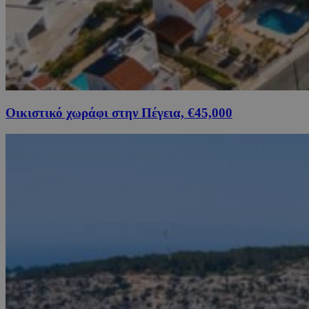
Οικιστικό χωράφι στην Πέγεια, €45,000