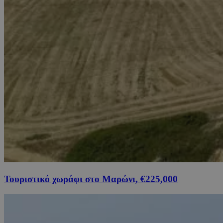
Τουριστικό χωράφι στο Μαρώνι, €225,000