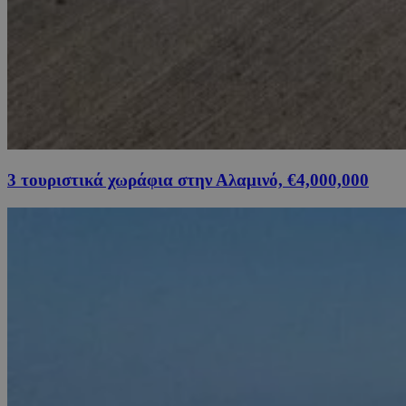
3 τουριστικά χωράφια στην Αλαμινό, €4,000,000