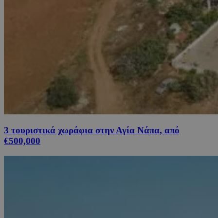
3 τουριστικά χωράφια στην Αγία Νάπα, από
€500,000