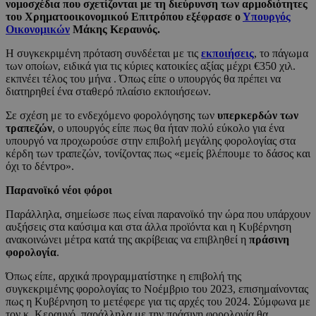
νομοσχέδια που σχετίζονται με τη διεύρυνση των αρμοδιότητες
του Χρηματοοικονομικού Επιτρόπου εξέφρασε ο
Υπουργός
Οικονομικών
Μάκης Κεραυνός.
Η συγκεκριμένη πρόταση συνδέεται με τις
εκποιήσεις
, το πάγωμα
των οποίων, ειδικά για τις κύριες κατοικίες αξίας μέχρι €350 χιλ.
εκπνέει τέλος του μήνα . Όπως είπε ο υπουργός θα πρέπει να
διατηρηθεί ένα σταθερό πλαίσιο εκποιήσεων.
Σε σχέση με το ενδεχόμενο φορολόγησης των
υπερκερδών των
τραπεζών
, ο υπουργός είπε πως θα ήταν πολύ εύκολο για ένα
υπουργό να προχωρούσε στην επιβολή μεγάλης φορολογίας στα
κέρδη των τραπεζών, τονίζοντας πως «εμείς βλέπουμε το δάσος και
όχι το δέντρο».
Παρανοϊκό νέοι φόροι
Παράλληλα, σημείωσε πως είναι παρανοϊκό την ώρα που υπάρχουν
αυξήσεις στα καύσιμα και στα άλλα προϊόντα και η Κυβέρνηση
ανακοινώνει μέτρα κατά της ακρίβειας να επιβληθεί η
πράσινη
φορολογία
.
Όπως είπε, αρχικά προγραμματίστηκε η επιβολή της
συγκεκριμένης φορολογίας το Νοέμβριο του 2023, επισημαίνοντας
πως η Κυβέρνηση το μετέφερε για τις αρχές του 2024. Σύμφωνα με
τον κ. Κεραυνό, παράλληλα με την πράσινη φορολογία θα