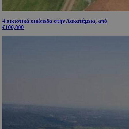
4 οικιστικά οικόπεδα στην Λακατάμεια, από
€100,000