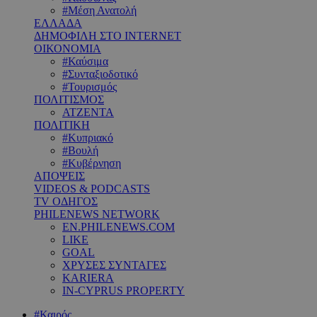
#Μέση Ανατολή
ΕΛΛΑΔΑ
ΔΗΜΟΦΙΛΗ ΣΤΟ INTERNET
ΟΙΚΟΝΟΜΙΑ
#Καύσιμα
#Συνταξιοδοτικό
#Τουρισμός
ΠΟΛΙΤΙΣΜΟΣ
ΑΤΖΕΝΤΑ
ΠΟΛΙΤΙΚΗ
#Κυπριακό
#Βουλή
#Κυβέρνηση
ΑΠΟΨΕΙΣ
VIDEOS & PODCASTS
TV ΟΔΗΓΟΣ
PHILENEWS NETWORK
EN.PHILENEWS.COM
LIKE
GOAL
ΧΡΥΣΕΣ ΣΥΝΤΑΓΕΣ
KARIERA
IN-CYPRUS PROPERTY
#Καιρός