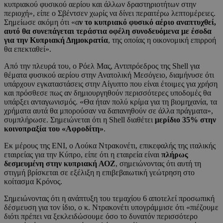
κυπριακού φυσικού αερίου και άλλων δραστηριοτήτων στην
περιοχή», είπε ο Σβέντσεν χωρίς να δίνει περαιτέρω λεπτομέρειες.
Σημείωσε ακόμη ότι «α
ν το κυπριακό φυσικό αέριο αναπτυχθεί,
αυτό θα συνεπάγεται τεράστια οφέλη συνοδευόμενα με έσοδα
για την Κυπριακή Δημοκρατία
, της οποίας η οικονομική επιρροή
θα επεκταθεί».
Από την πλευρά του, ο Ρόελ Μας, Αντιπρόεδρος της Shell για
θέματα φυσικού αερίου στην Ανατολική Μεσόγειο, διαμήνυσε ότι
υπάρχουν εγκαταστάσεις στην Αίγυπτο που είναι έτοιμες για χρήση
και πρόσθεσε πως αν δημιουργηθούν περισσότερες υποδομές θα
υπάρξει ανταγωνισμός. «Θα ήταν πολύ κρίμα για τη βιομηχανία, τα
χρήματα αυτά θα μπορούσαν να δαπανηθούν σε άλλα πράγματα»,
συμπλήρωσε. Σημειώνεται ότι η Shell διαθέτει
μερίδιο 35% στην
κοινοπραξία του «Αφροδίτη»
.
Εκ μέρους της ΕΝΙ, ο Λούκα Ντρακονέτι, επικεφαλής της ιταλικής
εταιρείας για την Κύπρο, είπε ότι η εταιρεία είναι
πλήρως
δεσμευμένη στην κυπριακή ΑΟΖ
, σημειώνοντας ότι αυτή τη
στιγμή βρίσκεται σε εξέλιξη η επιβεβαιωτική γεώτρηση στο
κοίτασμα Κρόνος.
Σημειώνοντας ότι η ανάπτυξη του τεμαχίου 6 αποτελεί προσωπική
δέσμευση για τον ίδιο, ο κ. Ντρακονέτι υπογράμμισε ότι «πιέζουμε
διότι πρέπει να ξεκλειδώσουμε όσο το δυνατόν περισσότερο