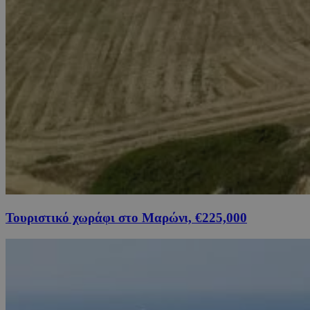
Τουριστικό χωράφι στο Μαρώνι, €225,000