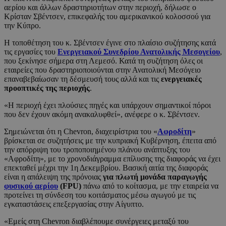
αερίου και άλλων δραστηριοτήτων στην περιοχή, δήλωσε ο
Κρίσταν Σβέντσεν, επικεφαλής του αμερικανικού κολοσσού για
την Κύπρο.
Η τοποθέτηση του κ. Σβέντσεν έγινε στο πλαίσιο συζήτησης κατά
τις εργασίες του
Ενεργειακού Συνεδρίου Ανατολικής Μεσογείου
,
που ξεκίνησε σήμερα στη Λεμεσό. Κατά τη συζήτηση όλες οι
εταιρείες που δραστηριοποιούνται στην Ανατολική Μεσόγειο
επαναβεβαίωσαν τη δέσμευσή τους αλλά και τις
ενεργειακές
προοπτικές της περιοχής
.
«Η περιοχή έχει πλούσιες πηγές και υπάρχουν σημαντικοί πόροι
που δεν έχουν ακόμη ανακαλυφθεί», ανέφερε ο κ. Σβέντσεν.
Σημειώνεται ότι η Chevron, διαχειρίστρια του «
Αφροδίτη
»
βρίσκεται σε συζητήσεις με την κυπριακή Κυβέρνηση, έπειτα από
την απόρριψη του τροποποιημένου πλάνου ανάπτυξης του
«Αφροδίτη», με το χρονοδιάγραμμα επίλυσης της διαφοράς να έχει
επεκταθεί μέχρι την 1η Δεκεμβρίου. Βασική αιτία της διαφοράς
είναι η απάλειψη της πρόνοιας
για πλωτή μονάδα παραγωγής
φυσικού αερίου
(FPU)
πάνω από το κοίτασμα, με την εταιρεία να
προτείνει τη σύνδεση του κοιτάσματος μέσω αγωγού με τις
εγκαταστάσεις επεξεργασίας στην Αίγυπτο.
«Εμείς στη Chevron διαβλέπουμε συνέργειες μεταξύ του