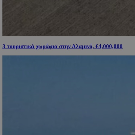
3 τουριστικά χωράφια στην Αλαμινό, €4,000,000