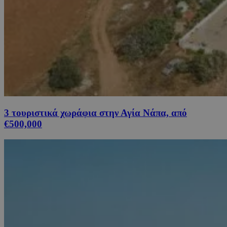
3 τουριστικά χωράφια στην Αγία Νάπα, από
€500,000