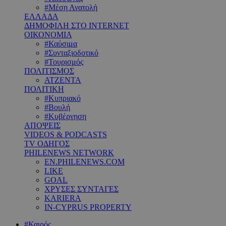
#Μέση Ανατολή
ΕΛΛΑΔΑ
ΔΗΜΟΦΙΛΗ ΣΤΟ INTERNET
ΟΙΚΟΝΟΜΙΑ
#Καύσιμα
#Συνταξιοδοτικό
#Τουρισμός
ΠΟΛΙΤΙΣΜΟΣ
ΑΤΖΕΝΤΑ
ΠΟΛΙΤΙΚΗ
#Κυπριακό
#Βουλή
#Κυβέρνηση
ΑΠΟΨΕΙΣ
VIDEOS & PODCASTS
TV ΟΔΗΓΟΣ
PHILENEWS NETWORK
EN.PHILENEWS.COM
LIKE
GOAL
ΧΡΥΣΕΣ ΣΥΝΤΑΓΕΣ
KARIERA
IN-CYPRUS PROPERTY
#Καιρός