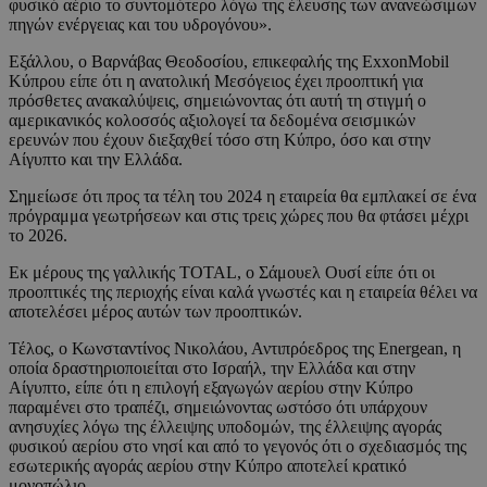
φυσικό αέριο το συντομότερο λόγω της έλευσης των ανανεώσιμων
πηγών ενέργειας και του υδρογόνου».
Εξάλλου, o Βαρνάβας Θεοδοσίου, επικεφαλής της ExxonMobil
Κύπρου είπε ότι η ανατολική Μεσόγειος έχει προοπτική για
πρόσθετες ανακαλύψεις, σημειώνοντας ότι αυτή τη στιγμή ο
αμερικανικός κολοσσός αξιολογεί τα δεδομένα σεισμικών
ερευνών που έχουν διεξαχθεί τόσο στη Κύπρο, όσο και στην
Αίγυπτο και την Ελλάδα.
Σημείωσε ότι προς τα τέλη του 2024 η εταιρεία θα εμπλακεί σε ένα
πρόγραμμα γεωτρήσεων και στις τρεις χώρες που θα φτάσει μέχρι
το 2026.
Εκ μέρους της γαλλικής TOTAL, ο Σάμουελ Ουσί είπε ότι οι
προοπτικές της περιοχής είναι καλά γνωστές και η εταιρεία θέλει να
αποτελέσει μέρος αυτών των προοπτικών.
Τέλος, ο Κωνσταντίνος Νικολάου, Αντιπρόεδρος της Energean, η
οποία δραστηριοποιείται στο Ισραήλ, την Ελλάδα και στην
Αίγυπτο, είπε ότι η επιλογή εξαγωγών αερίου στην Κύπρο
παραμένει στο τραπέζι, σημειώνοντας ωστόσο ότι υπάρχουν
ανησυχίες λόγω της έλλειψης υποδομών, της έλλειψης αγοράς
φυσικού αερίου στο νησί και από το γεγονός ότι ο σχεδιασμός της
εσωτερικής αγοράς αερίου στην Κύπρο αποτελεί κρατικό
μονοπώλιο.