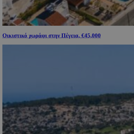
Οικιστικό χωράφι στην Πέγεια, €45,000