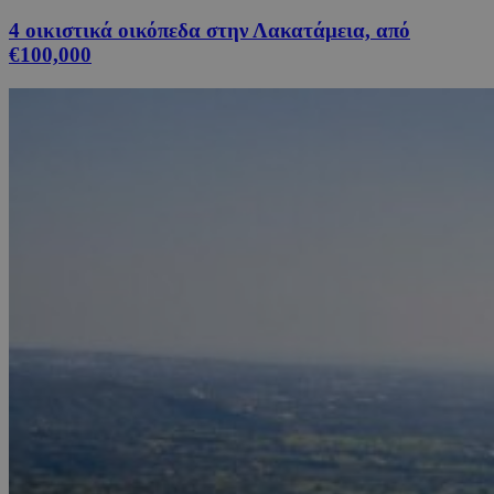
4 οικιστικά οικόπεδα στην Λακατάμεια, από
€100,000