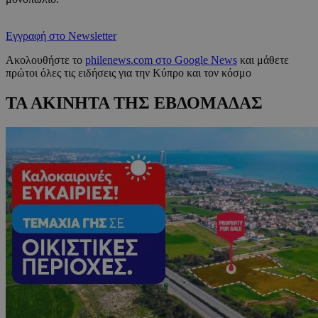
Εγγραφή στο Newsletter
Ακολουθήστε το
philenews.com στο Google News
και μάθετε
πρώτοι όλες τις ειδήσεις για την Κύπρο και τον κόσμο
ΤΑ ΑΚΙΝΗΤΑ ΤΗΣ ΕΒΔΟΜΑΔΑΣ