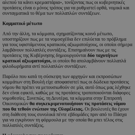
αλεπού τα κάνει κρεμαστάρια», τονίζοντας πως οι κυβερνητικές
προτάσεις είναι ο μόνος τρόπος για να ρυθμιστεί ορθά, νομικά και
συνταγματικά το θέμα των πολλαπλών συντάξεων.
Κομματικό μέτωπο
Από την άλλη, τα κόμματα, σχηματίζοντας κοινό μέτωπο,
υποστηρίζουν πως με τα νομοσχέδια δεν επιλύεται το πρόβλημα
για τους υφιστάμενους κρατικούς αξιωματούχους, οι οποίοι σήμερα
λαμβάνουν πολλαπλές συντάξεις. Επισημαίνουν πως με τις
προτάσεις της Κυβέρνησης δημιουργούνται
δύο ταχυτήτων
κρατικοί αξιωματούχοι,
οι οποίοι θα απολαμβάνουν πολλαπλά
φιλοδωρήματα αντί πολλαπλών συντάξεων.
Παρόλο που κατά τη σύσκεψη των αρχηγών και εκπροσώπων
κομμάτων στη Βουλή είχε αποφασιστεί πως οι δώδεκα προτάσεις
νόμου θα πρέπει να μετουσιωθούν σε μία, αυτό όπως μας λέχθηκε
δεν είναι εφικτό, καθώς με τις προτάσεις τροποποιούνται διάφορες
νομοθεσίες. Συνεπώς, τη Δευτέρα, τα κόμματα στην Επιτροπή
Οικονομικών
θα συγκεκριμενοποιήσουν τις προτάσεις νόμου
που θα τεθούν ενώπιον της Ολομέλειας.
Οι βουλευτές θα έχουν
στη διάθεση τους συνολικά πέντε εβδομάδες πριν από το Πάσχα
για να εγκρίνουν τη φόρμουλα με την οποία θα μπει τέλος στις
πολλαπλές συντάξεις.