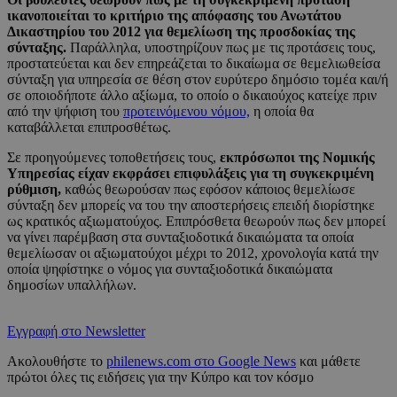
ικανοποιείται το κριτήριο της απόφασης του Ανωτάτου
Δικαστηρίου του 2012 για θεμελίωση της προσδοκίας της
σύνταξης.
Παράλληλα, υποστηρίζουν πως με τις προτάσεις τους,
προστατεύεται και δεν επηρεάζεται το δικαίωμα σε θεμελιωθείσα
σύνταξη για υπηρεσία σε θέση στον ευρύτερο δημόσιο τομέα και/ή
σε οποιοδήποτε άλλο αξίωμα, το οποίο ο δικαιούχος κατείχε πριν
από την ψήφιση του
προτεινόμενου νόμου,
η οποία θα
καταβάλλεται επιπροσθέτως.
Σε προηγούμενες τοποθετήσεις τους,
εκπρόσωποι της Νομικής
Υπηρεσίας είχαν εκφράσει επιφυλάξεις για τη συγκεκριμένη
ρύθμιση,
καθώς θεωρούσαν πως εφόσον κάποιος θεμελίωσε
σύνταξη δεν μπορείς να του την αποστερήσεις επειδή διορίστηκε
ως κρατικός αξιωματούχος. Επιπρόσθετα θεωρούν πως δεν μπορεί
να γίνει παρέμβαση στα συνταξιοδοτικά δικαιώματα τα οποία
θεμελίωσαν οι αξιωματούχοι μέχρι το 2012, χρονολογία κατά την
οποία ψηφίστηκε ο νόμος για συνταξιοδοτικά δικαιώματα
δημοσίων υπαλλήλων.
Εγγραφή στο Newsletter
Ακολουθήστε το
philenews.com στο Google News
και μάθετε
πρώτοι όλες τις ειδήσεις για την Κύπρο και τον κόσμο