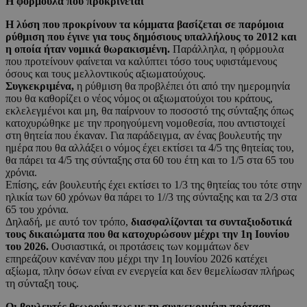
Η φόρμουλα που προκρίνεται
Η λύση που προκρίνουν τα κόμματα βασίζεται σε παρόμοια
ρύθμιση που έγινε για τους δημόσιους υπαλλήλους το 2012 και
η οποία ήταν νομικά θωρακισμένη.
Παράλληλα, η φόρμουλα
που προτείνουν φαίνεται να καλύπτει τόσο τους υφιστάμενους
όσους και τους μελλοντικούς αξιωματούχους.
Συγκεκριμένα,
η ρύθμιση θα προβλέπει ότι από την ημερομηνία
που θα καθορίζει ο νέος νόμος οι αξιωματούχοι του κράτους,
εκλελεγμένοι και μη, θα παίρνουν το ποσοστό της σύνταξης όπως
κατοχυρώθηκε με την προηγούμενη νομοθεσία, που αντιστοιχεί
στη θητεία που έκαναν. Για παράδειγμα, αν ένας βουλευτής την
ημέρα που θα αλλάξει ο νόμος έχει εκτίσει τα 4/5 της θητείας του,
θα πάρει τα 4/5 της σύνταξης στα 60 του έτη και το 1/5 στα 65 του
χρόνια.
Επίσης, εάν βουλευτής έχει εκτίσει το 1/3 της θητείας του τότε στην
ηλικία των 60 χρόνων θα πάρει το 1//3 της σύνταξης και τα 2/3 στα
65 του χρόνια.
Δηλαδή, με αυτό τον τρόπο,
διασφαλίζονται τα συνταξιοδοτικά
τους δικαιώματα που θα κατοχυρώσουν μέχρι την 1η Ιουνίου
του 2026.
Ουσιαστικά, οι προτάσεις των κομμάτων δεν
επηρεάζουν κανέναν που μέχρι την 1η Ιουνίου 2026 κατέχει
αξίωμα, πλην όσων είναι εν ενεργεία και δεν θεμελίωσαν πλήρως
τη σύνταξη τους.
Οι βουλευτές θεωρούν πως με τη συγκεκριμένη πρόταση