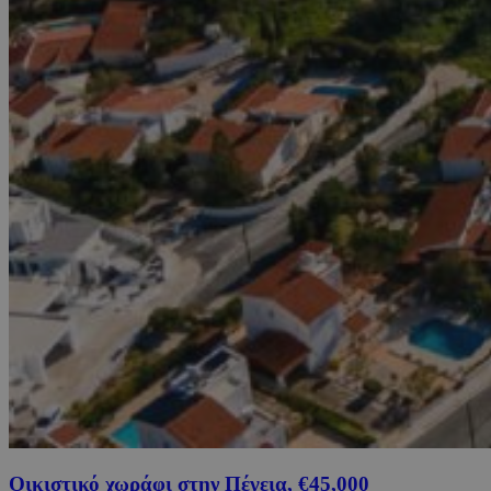
Οικιστικό χωράφι στην Πέγεια, €45,000