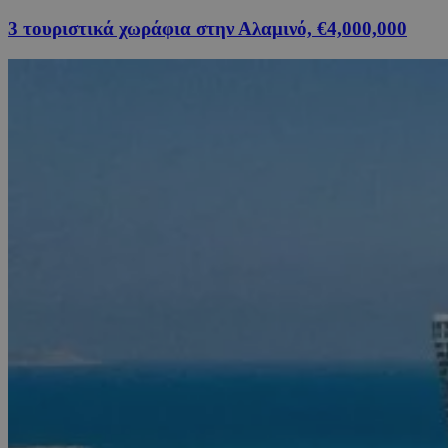
3 τουριστικά χωράφια στην Αλαμινό, €4,000,000