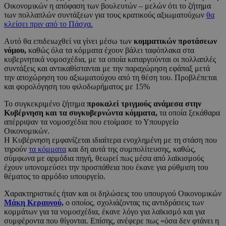
Οικονομικών η απόφαση των βουλευτών – μελών ότι το ζήτημα
των πολλαπλών συντάξεων για τους κρατικούς αξιωματούχων
θα
κλείσει πριν από το Πάσχα.
Αυτό θα επιδειωχθεί να γίνει μέσω των
κομματικών προτάσεων
νόμου,
καθώς όλα τα κόμματα έχουν βάλει ταφόπλακα στα
κυβερνητικά νομοσχέδια, με τα οποία καταργούνται οι πολλαπλές
συντάξεις και αντικαθίστανται με την παραχώρηση εφάπαξ μετά
την αποχώρηση του αξιωματούχου από τη θέση του. Προβλέπεται
και φορολόγηση του φιλοδωρήματος με 15%
Το συγκεκριμένο ζήτημα
προκαλεί τριγμούς ανάμεσα στην
Κυβέρνηση και τα συγκυβερνώντα κόμματα,
τα οποία ξεκάθαρα
απέρριψαν τα νομοσχέδια που ετοίμασε το Υπουργείο
Οικονομικών.
Η Κυβέρνηση εμφανίζεται ιδιαίτερα ενοχλημένη με τη στάση που
τηρούν
τα κόμματα
και δη αυτά της συμπολίτευσης, καθώς,
σύμφωνα με αρμόδια πηγή, θεωρεί πως μέσα από λαϊκισμούς
έχουν υπονομεύσει την προσπάθεια που έκανε για ρύθμιση του
θέματος το αρμόδιο υπουργείο.
Χαρακτηριστικές ήταν και οι δηλώσεις του υπουργού Οικονομικών
Μάκη Κεραυνού,
ο οποίος, σχολιάζοντας τις αντιδράσεις των
κομμάτων για τα νομοσχέδια, έκανε λόγο για λαϊκισμό και για
συμφέροντα που θίγονται. Επίσης, ανέφερε πως «όσα δεν φτάνει η