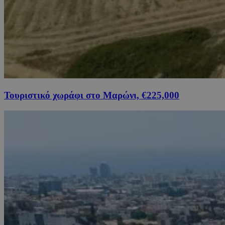
Τουριστικό χωράφι στο Μαρώνι, €225,000