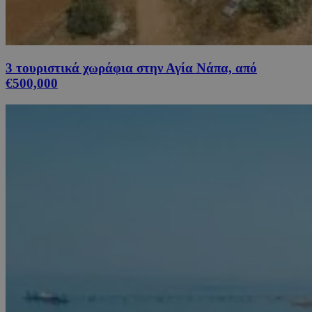
3 τουριστικά χωράφια στην Αγία Νάπα, από
€500,000