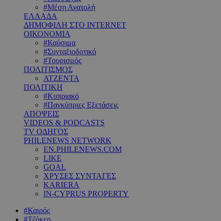
#Μέση Ανατολή
ΕΛΛΑΔΑ
ΔΗΜΟΦΙΛΗ ΣΤΟ INTERNET
ΟΙΚΟΝΟΜΙΑ
#Καύσιμα
#Συνταξιοδοτικό
#Τουρισμός
ΠΟΛΙΤΙΣΜΟΣ
ΑΤΖΕΝΤΑ
ΠΟΛΙΤΙΚΗ
#Κυπριακό
#Παγκύπριες Εξετάσεις
ΑΠΟΨΕΙΣ
VIDEOS & PODCASTS
TV ΟΔΗΓΟΣ
PHILENEWS NETWORK
EN.PHILENEWS.COM
LIKE
GOAL
ΧΡΥΣΕΣ ΣΥΝΤΑΓΕΣ
KARIERA
IN-CYPRUS PROPERTY
#Καιρός
#Τζόκερ