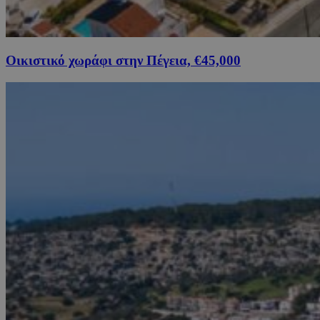
Οικιστικό χωράφι στην Πέγεια, €45,000