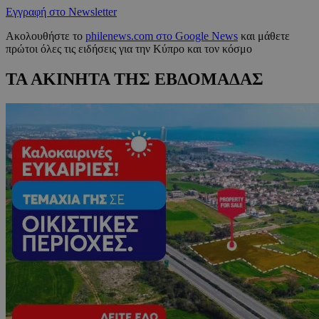
Εγγραφή στο Newsletter
Ακολουθήστε το
philenews.com στο Google News
και μάθετε
πρώτοι όλες τις ειδήσεις για την Κύπρο και τον κόσμο
ΤΑ ΑΚΙΝΗΤΑ ΤΗΣ ΕΒΔΟΜΑΔΑΣ