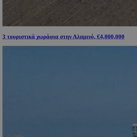
3 τουριστικά χωράφια στην Αλαμινό, €4,000,000