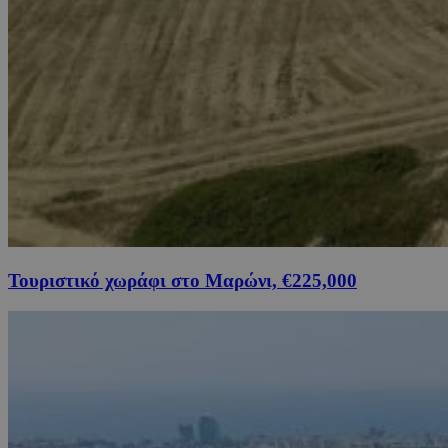
Τουριστικό χωράφι στο Μαρώνι, €225,000