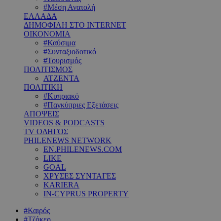
#Μέση Ανατολή
ΕΛΛΑΔΑ
ΔΗΜΟΦΙΛΗ ΣΤΟ INTERNET
ΟΙΚΟΝΟΜΙΑ
#Καύσιμα
#Συνταξιοδοτικό
#Τουρισμός
ΠΟΛΙΤΙΣΜΟΣ
ΑΤΖΕΝΤΑ
ΠΟΛΙΤΙΚΗ
#Κυπριακό
#Παγκύπριες Εξετάσεις
ΑΠΟΨΕΙΣ
VIDEOS & PODCASTS
TV ΟΔΗΓΟΣ
PHILENEWS NETWORK
EN.PHILENEWS.COM
LIKE
GOAL
ΧΡΥΣΕΣ ΣΥΝΤΑΓΕΣ
KARIERA
IN-CYPRUS PROPERTY
#Καιρός
#Τζόκερ