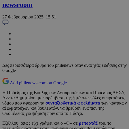
newsroom
27 Φεβρουαρίου 2025, 15:51
Δες περισσότερα άρθρα του philenews όταν αναζητάς ειδήσεις στην
Google
Add philenews.com on Google
Η Πρόεδρος της Βουλής των Αντιπροσώπων και Προέδρος ΔΗΣΥ,
Αννίτα Δημητρίου, με παρέμβαση της ζητά όπως όλες οι προτάσεις
νόμου που αφορούν τα
συνταξιοδοτικά ωφελήματα
των κρατικών
αξιωματούχων και βουλευτών, να βρεθούν ενώπιον της
Ολομέλειας για ψήφιση πριν από το Πάσχα.
Εξάλλου, όπως είχε γράψει και ο «Φ» σε
ρεπορτάζ
του, το
τελευταίο διάστημα έχουν πληθύνει οι φωνές βουλευτών που