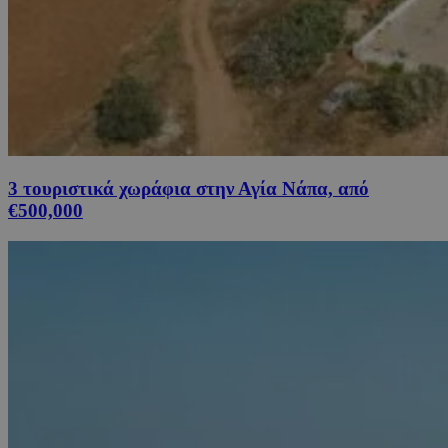
3 τουριστικά χωράφια στην Αγία Νάπα, από
€500,000