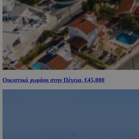
Οικιστικό χωράφι στην Πέγεια, €45,000