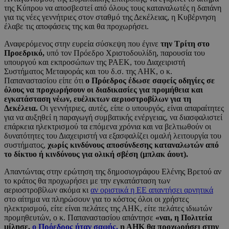
της Κύπρου να αποσβεστεί από όλους τους καταναλωτές η δαπάνη
για τις νέες γεννήτριες στον σταθμό της Δεκέλειας, η Κυβέρνηση
έλαβε τις αποφάσεις της και θα προχωρήσει.
Αναφερόμενος στην ευρεία σύσκεψη που έγινε
την Τρίτη στο
Προεδρικό,
υπό τον Πρόεδρο Χριστοδουλίδη, παρουσία του
υπουργού και εκπροσώπων της ΡΑΕΚ, του Διαχειριστή
Συστήματος Μεταφοράς και του δ.σ. της ΑΗΚ, ο κ.
Παπαναστασίου είπε ότι
ο Πρόεδρος έδωσε σαφείς οδηγίες σε
όλους να προχωρήσουν οι διαδικασίες για προμήθεια και
εγκατάσταση νέων, ευέλικτων αεριοστροβίλων για τη
Δεκέλεια.
Οι γεννήτριες, αυτές, είπε ο υπουργός, είναι απαραίτητες
για να αυξηθεί η παραγωγή συμβατικής ενέργειας, να διασφαλιστεί
επάρκεια ηλεκτρισμού τα επόμενα χρόνια και να βελτιωθούν οι
δυνατότητες του Διαχειριστή να εξασφαλίζει ομαλή λειτουργία του
συστήματος,
χωρίς κινδύνους αποσύνδεσης καταναλωτών από
το δίκτυο ή κινδύνους για ολική σβέση (μπλακ άουτ).
Απαντώντας στην ερώτηση της δημοσιογράφου Ελένης Βρετού αν
το κράτος θα προχωρήσει με την εγκατάσταση των
αεριοστροβίλων ακόμα κι
αν οριστικά η ΕΕ απαντήσει αρνητικά
στο αίτημα να πληρώσουν για το κόστος όλοι οι χρήστες
ηλεκτρισμού, είτε είναι πελάτες της ΑΗΚ, είτε πελάτες ιδιωτών
προμηθευτών, ο κ. Παπαναστασίου απάντησε
«ναι, η Πολιτεία
μίλησε,
ο Πρόεδρος ήταν σαφής,
η ΑΗΚ θα προχωρήσει στην