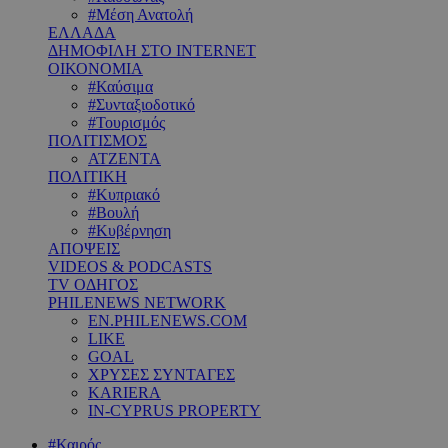
#Μέση Ανατολή
ΕΛΛΑΔΑ
ΔΗΜΟΦΙΛΗ ΣΤΟ INTERNET
ΟΙΚΟΝΟΜΙΑ
#Καύσιμα
#Συνταξιοδοτικό
#Τουρισμός
ΠΟΛΙΤΙΣΜΟΣ
ΑΤΖΕΝΤΑ
ΠΟΛΙΤΙΚΗ
#Κυπριακό
#Βουλή
#Κυβέρνηση
ΑΠΟΨΕΙΣ
VIDEOS & PODCASTS
TV ΟΔΗΓΟΣ
PHILENEWS NETWORK
EN.PHILENEWS.COM
LIKE
GOAL
ΧΡΥΣΕΣ ΣΥΝΤΑΓΕΣ
KARIERA
IN-CYPRUS PROPERTY
#Καιρός