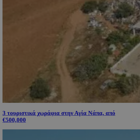
3 τουριστικά χωράφια στην Αγία Νάπα, από
€500,000