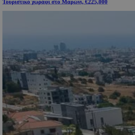
Τουριστικό χωράφι στο Μαρώνι, €225,000