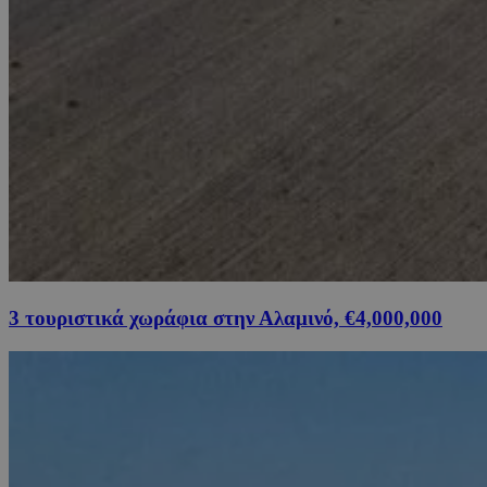
3 τουριστικά χωράφια στην Αλαμινό, €4,000,000