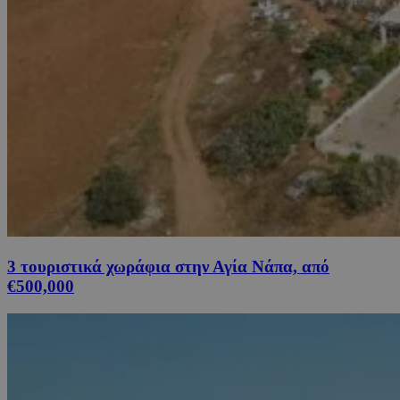
3 τουριστικά χωράφια στην Αγία Νάπα, από
€500,000