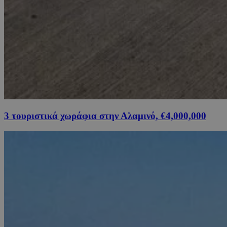
3 τουριστικά χωράφια στην Αλαμινό, €4,000,000