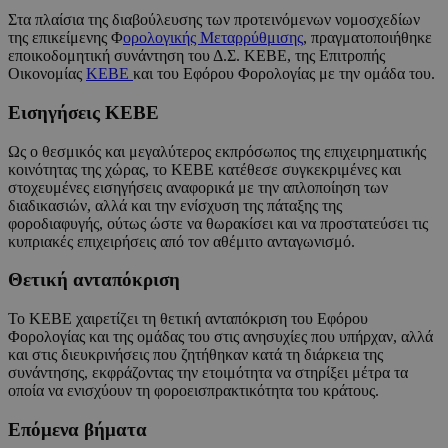
Στα πλαίσια της διαβούλευσης των προτεινόμενων νομοσχεδίων
της επικείμενης Φ
ορολογικής Μεταρρύθμισης
, πραγματοποιήθηκε
εποικοδομητική συνάντηση του Δ.Σ. ΚΕΒΕ, της Επιτροπής
Οικονομίας
ΚΕΒΕ
και του Εφόρου Φορολογίας με την ομάδα του.
Εισηγήσεις ΚΕΒΕ
Ως ο θεσμικός και μεγαλύτερος εκπρόσωπος της επιχειρηματικής
κοινότητας της χώρας, το ΚΕΒΕ κατέθεσε συγκεκριμένες και
στοχευμένες εισηγήσεις αναφορικά με την απλοποίηση των
διαδικασιών, αλλά και την ενίσχυση της πάταξης της
φοροδιαφυγής, ούτως ώστε να θωρακίσει και να προστατεύσει τις
κυπριακές επιχειρήσεις από τον αθέμιτο ανταγωνισμό.
Θετική ανταπόκριση
Το ΚΕΒΕ χαιρετίζει τη θετική ανταπόκριση του Εφόρου
Φορολογίας και της ομάδας του στις ανησυχίες που υπήρχαν, αλλά
και στις διευκρινήσεις που ζητήθηκαν κατά τη διάρκεια της
συνάντησης, εκφράζοντας την ετοιμότητα να στηρίξει μέτρα τα
οποία να ενισχύουν τη φοροεισπρακτικότητα του κράτους.
Επόμενα βήματα