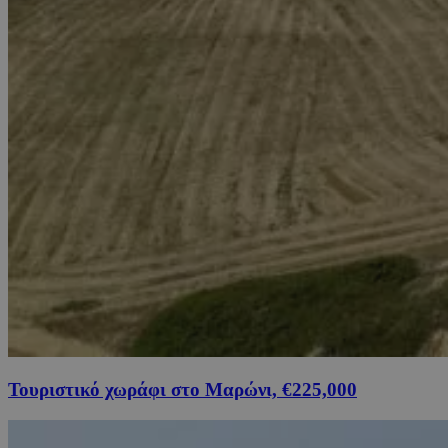
Τουριστικό χωράφι στο Μαρώνι, €225,000