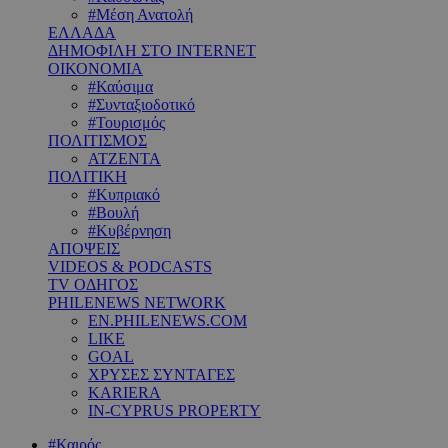
#Μέση Ανατολή
ΕΛΛΑΔΑ
ΔΗΜΟΦΙΛΗ ΣΤΟ INTERNET
ΟΙΚΟΝΟΜΙΑ
#Καύσιμα
#Συνταξιοδοτικό
#Τουρισμός
ΠΟΛΙΤΙΣΜΟΣ
ΑΤΖΕΝΤΑ
ΠΟΛΙΤΙΚΗ
#Κυπριακό
#Βουλή
#Κυβέρνηση
ΑΠΟΨΕΙΣ
VIDEOS & PODCASTS
TV ΟΔΗΓΟΣ
PHILENEWS NETWORK
EN.PHILENEWS.COM
LIKE
GOAL
ΧΡΥΣΕΣ ΣΥΝΤΑΓΕΣ
KARIERA
IN-CYPRUS PROPERTY
#Καιρός