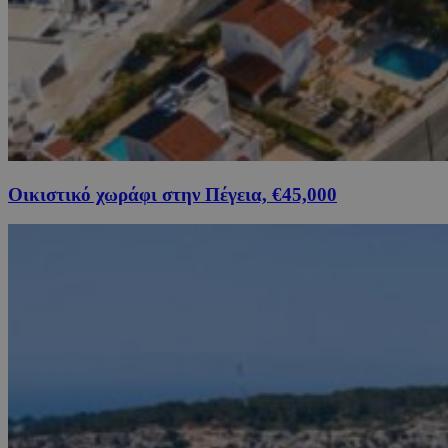
Οικιστικό χωράφι στην Πέγεια, €45,000