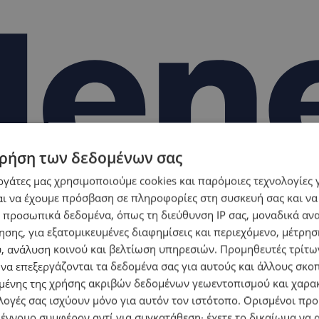
ρήση των δεδομένων σας
εργάτες μας χρησιμοποιούμε cookies και παρόμοιες τεχνολογίες 
ι να έχουμε πρόσβαση σε πληροφορίες στη συσκευή σας και να
 προσωπικά δεδομένα, όπως τη διεύθυνση IP σας, μοναδικά αν
σης, για εξατομικευμένες διαφημίσεις και περιεχόμενο, μέτρη
υ, ανάλυση κοινού και βελτίωση υπηρεσιών.
Προμηθευτές τρίτων
 να επεξεργάζονται τα δεδομένα σας για αυτούς και άλλους σκο
ένης της χρήσης ακριβών δεδομένων γεωεντοπισμού και χαρα
λογές σας ισχύουν μόνο για αυτόν τον ιστότοπο. Ορισμένοι πρ
 έννομο συμφέρον αντί για συγκατάθεση· έχετε το δικαίωμα να α