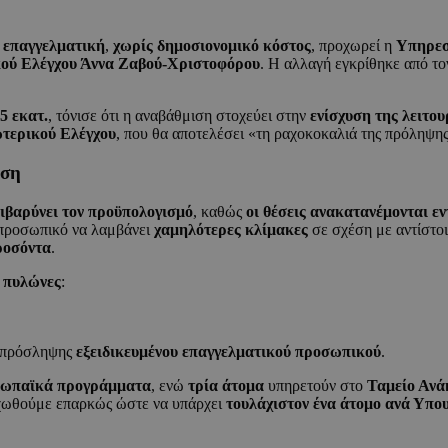
ε
επαγγελματική
,
χωρίς δημοσιονομικό κόστος
, προχωρεί η
Υπηρεσ
ού Ελέγχου Άννα Ζαβού-Χριστοφόρου
. Η αλλαγή εγκρίθηκε από τ
5 εκατ.
, τόνισε ότι η αναβάθμιση στοχεύει στην
ενίσχυση της λειτου
τερικού Ελέγχου
, που θα αποτελέσει «τη ραχοκοκαλιά της πρόληψης
ωση
πιβαρύνει τον προϋπολογισμό
, καθώς
οι θέσεις ανακατανέμονται ε
 προσωπικό να λαμβάνει
χαμηλότερες κλίμακες
σε σχέση με αντίστο
ροσόντα
.
ς πυλώνες
:
πρόσληψης
εξειδικευμένου επαγγελματικού προσωπικού
.
ρωπαϊκά προγράμματα
, ενώ
τρία άτομα
υπηρετούν στο
Ταμείο Ανά
εχωθούμε επαρκώς ώστε να υπάρχει
τουλάχιστον ένα άτομο ανά Υπο