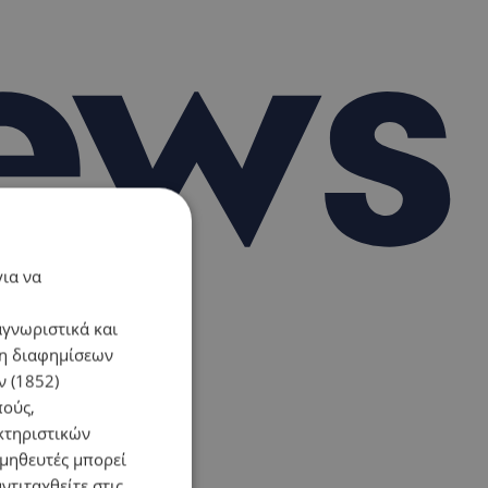
για να
αγνωριστικά και
ση διαφημίσεων
 (1852)
πούς,
κτηριστικών
ομηθευτές μπορεί
ντιταχθείτε στις