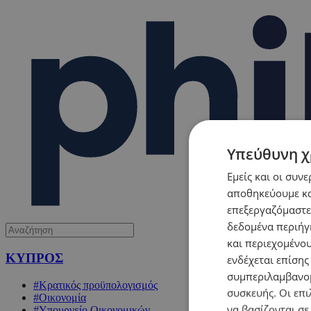
Υπεύθυνη χ
Εμείς και οι συν
αποθηκεύουμε κα
επεξεργαζόμαστε
δεδομένα περιήγη
και περιεχομένο
ΚΥΠΡΟΣ
ενδέχεται επίσης
συμπεριλαμβανομ
#Κρατικός προϋπολογισμός
συσκευής. Οι επι
#Οικονομία
να βασίζονται σε
#Υπουργείο Οικονομικών