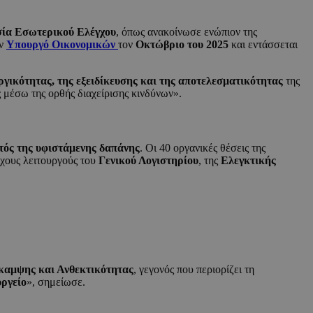
ία Εσωτερικού Ελέγχου
, όπως ανακοίνωσε ενώπιον της
ον
Υπουργό Οικονομικών
τον
Οκτώβριο του 2025
και εντάσσεται
ργικότητας, της εξειδίκευσης και της αποτελεσματικότητας
της
 μέσω της ορθής διαχείρισης κινδύνων».
ντός της υφιστάμενης δαπάνης
. Οι 40 οργανικές θέσεις της
ιχους λειτουργούς του
Γενικού Λογιστηρίου
, της
Ελεγκτικής
καμψης και Ανθεκτικότητας
, γεγονός που περιορίζει τη
υργείο
», σημείωσε.