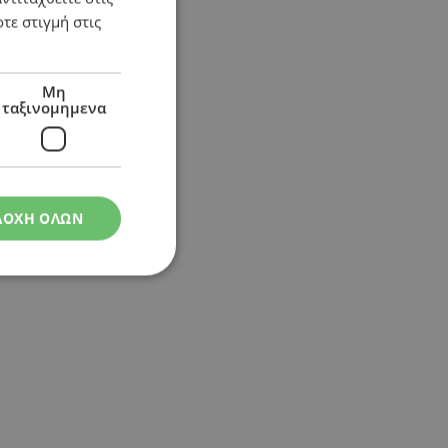
τε στιγμή στις
Μη
ταξινομημενα
ΔΟΧΗ ΟΛΩΝ