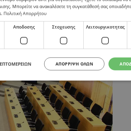
μισης
. Μπορείτε να ανακαλέσετε τη συγκατάθεσή σας οποιαδήπο
παγγελματική δομή με μηδενικό κόστος
s
.
Πολιτική Απορρήτου
Αποδοσης
Στοχευσης
Λειτουργικοτητας
ΛΕΠΤΟΜΕΡΕΙΩΝ
ΑΠΌΡΡΙΨΗ ΌΛΩΝ
ΑΠΟ