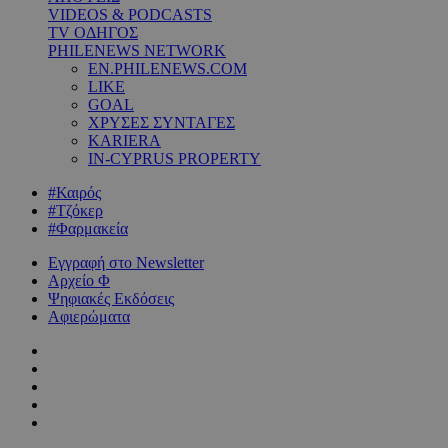
VIDEOS & PODCASTS
TV ΟΔΗΓΟΣ
PHILENEWS NETWORK
EN.PHILENEWS.COM
LIKE
GOAL
ΧΡΥΣΕΣ ΣΥΝΤΑΓΕΣ
KARIERA
IN-CYPRUS PROPERTY
#Καιρός
#Τζόκερ
#Φαρμακεία
Εγγραφή στο Newsletter
Αρχείο Φ
Ψηφιακές Εκδόσεις
Αφιερώματα