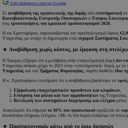
Add philenews.com on Google
Σε
αναβάθμιση της οργανωτικής της δομής
από
επιστημονική
σ
Κοινοβουλευτικής Επιτροπής Οικονομικών
η
Έφορος Εσωτερικ
στις
τροποποιήσεις του κρατικού προϋπολογισμού 2026
.
Η κα Χριστοφόρου, παρουσιάζοντας τον προϋπολογισμό ύψους
€2,9
Υπηρεσίας, με στόχο τη δημιουργία ενός
ισχυρού Συστήματος Εσω
🔹 Αναβάθμιση χωρίς κόστος, με έμφαση στη στελέχ
Η Έφορος εξήγησε ότι η μετάβαση στην επαγγελματική δομή
δεν ε
Υπηρεσίας ανήκαν μέχρι το 2025 στην «επιστημονική» δομή, με το
Υπηρεσίας
και του
Τμήματος Φορολογίας
, παρότι διαθέτει
ίδια π
Η κ. Χριστοφόρου επεσήμανε ότι η αναβάθμιση βασίστηκε σε
τρεί
Εξομοίωση επαγγελματικών προσόντων και κλιμάκων
,
Ενίσχυση του ρόλου και των αρμοδιοτήτων
της Υπηρεσίας,
Βελτίωση των συστημάτων διαχείρισης και ελέγχου
μέσω 
Αναγνώρισε ότι σήμερα
το 50% του προσωπικού
εργάζεται σε
ευ
δυνατότητα πλήρους ελέγχου. «Με τη νέα δομή ελπίζουμε να στελ
🔹 Προϋπολογισμός κάτω από το όριο δαπανών