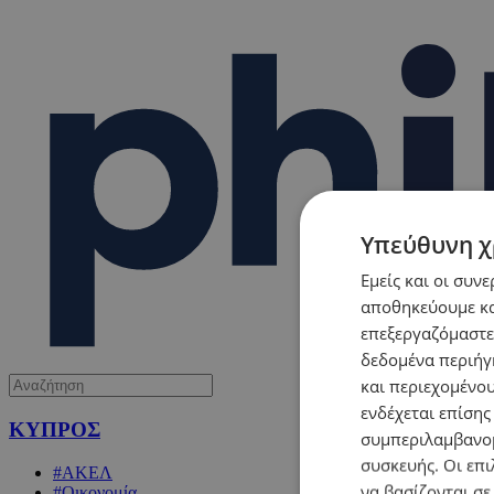
Υπεύθυνη χ
Εμείς και οι συν
αποθηκεύουμε κα
επεξεργαζόμαστε
δεδομένα περιήγη
και περιεχομένο
ενδέχεται επίσης
ΚΥΠΡΟΣ
συμπεριλαμβανομ
συσκευής. Οι επι
#ΑΚΕΛ
να βασίζονται σε
#Οικονομία