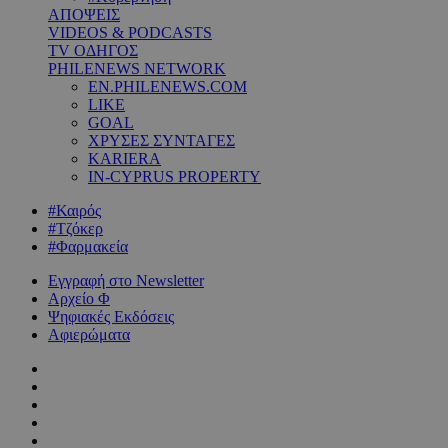
ΑΠΟΨΕΙΣ
VIDEOS & PODCASTS
TV ΟΔΗΓΟΣ
PHILENEWS NETWORK
EN.PHILENEWS.COM
LIKE
GOAL
ΧΡΥΣΕΣ ΣΥΝΤΑΓΕΣ
KARIERA
IN-CYPRUS PROPERTY
#Καιρός
#Τζόκερ
#Φαρμακεία
Εγγραφή στο Newsletter
Αρχείο Φ
Ψηφιακές Εκδόσεις
Αφιερώματα