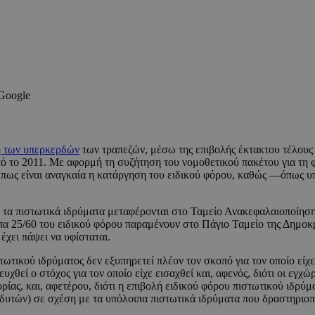
 Google
 των υπερκερδών
των τραπεζών, μέσω της επιβολής έκτακτου τέλους 
από το 2011. Με αφορμή τη συζήτηση του νομοθετικού πακέτου για τη
 πως είναι αναγκαία η κατάργηση του ειδικού φόρου, καθώς —όπως υπ
 τα πιστωτικά ιδρύματα μεταφέρονται στο Ταμείο Ανακεφαλαιοποίηση 
πα 25/60 του ειδικού φόρου παραμένουν στο Πάγιο Ταμείο της Δημοκρ
έχει πάψει να υφίσταται.
τωτικού ιδρύματος δεν εξυπηρετεί πλέον τον σκοπό για τον οποίο είχ
χθεί ο στόχος για τον οποίο είχε εισαχθεί και, αφενός, διότι οι εγχώρ
ίας, και, αφετέρου, διότι η επιβολή ειδικού φόρου πιστωτικού ιδρύμ
δυτών) σε σχέση με τα υπόλοιπα πιστωτικά ιδρύματα που δραστηριοπο