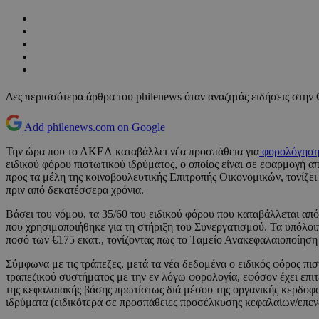
Δες περισσότερα άρθρα του philenews όταν αναζητάς ειδήσεις στην
Add philenews.com on Google
Την ώρα που το ΑΚΕΛ καταβάλλει νέα προσπάθεια για
φορολόγηση
ειδικού φόρου πιστωτικού ιδρύματος, ο οποίος είναι σε εφαρμογή 
προς τα μέλη της κοινοβουλευτικής Επιτροπής Οικονομικών, τονίζει
πριν από δεκατέσσερα χρόνια.
Βάσει του νόμου, τα 35/60 του ειδικού φόρου που καταβάλλεται από
που χρησιμοποιήθηκε για τη στήριξη του Συνεργατισμού. Τα υπόλοι
ποσό των €175 εκατ., τονίζοντας πως το Ταμείο Ανακεφαλαιοποίηση 
Σύμφωνα με τις τράπεζες, μετά τα νέα δεδομένα ο ειδικός φόρος πισ
τραπεζικού συστήματος με την εν λόγω φορολογία, εφόσον έχει επιτευ
της κεφαλαιακής βάσης πρωτίστως διά μέσου της οργανικής κερδοφορ
ιδρύματα (ειδικότερα σε προσπάθειες προσέλκυσης κεφαλαίων/επεν