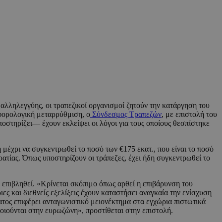
αλληλεγγύης, οι τραπεζικοί οργανισμοί ζητούν την κατάργηση του
 φορολογική μεταρρύθμιση, ο
Σύνδεσμος Τραπεζών
, με επιστολή του
οστηρίζει— έχουν εκλείψει οι λόγοι για τους οποίους θεσπίστηκε
μέχρι να συγκεντρωθεί το ποσό των €175 εκατ., που είναι το ποσό
ατίας. Όπως υποστηρίζουν οι τράπεζες, έχει ήδη συγκεντρωθεί το
ε επιβληθεί. «Κρίνεται σκόπιμο όπως αρθεί η επιβάρυνση του
ιες και διεθνείς εξελίξεις έχουν καταστήσει αναγκαία την ενίσχυση
ατος επιφέρει ανταγωνιστικό μειονέκτημα στα εγχώρια πιστωτικά
ιούνται στην ευρωζώνη», προστίθεται στην επιστολή.