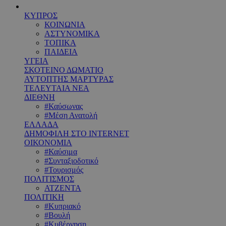
ΚΥΠΡΟΣ
ΚΟΙΝΩΝΙΑ
ΑΣΤΥΝΟΜΙΚΑ
ΤΟΠΙΚΑ
ΠΑΙΔΕΙΑ
ΥΓΕΙΑ
ΣΚΟΤΕΙΝΟ ΔΩΜΑΤΙΟ
ΑΥΤΟΠΤΗΣ ΜΑΡΤΥΡΑΣ
ΤΕΛΕΥΤΑΙΑ ΝΕΑ
ΔΙΕΘΝΗ
#Καύσωνας
#Μέση Ανατολή
ΕΛΛΑΔΑ
ΔΗΜΟΦΙΛΗ ΣΤΟ INTERNET
ΟΙΚΟΝΟΜΙΑ
#Καύσιμα
#Συνταξιοδοτικό
#Τουρισμός
ΠΟΛΙΤΙΣΜΟΣ
ΑΤΖΕΝΤΑ
ΠΟΛΙΤΙΚΗ
#Κυπριακό
#Βουλή
#Κυβέρνηση