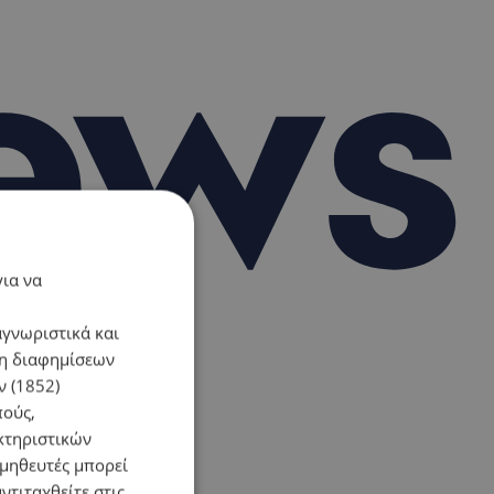
για να
αγνωριστικά και
ση διαφημίσεων
 (1852)
πούς,
κτηριστικών
ομηθευτές μπορεί
ντιταχθείτε στις