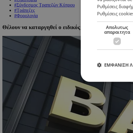
#Σύνδεσμος Τραπεζών Κύπρου
Ρυθμίσεις διαφή
#Τράπεζες
Ρυθμίσεις cookie
#Φορολογία
Θέλουν να καταργηθεί ο ειδικός φόρος οι τράπεζες
Απολυτως
απαραιτητα
ΕΜΦΑΝΙΣΗ 