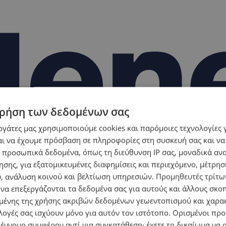
ρήση των δεδομένων σας
εργάτες μας χρησιμοποιούμε cookies και παρόμοιες τεχνολογίες 
ι να έχουμε πρόσβαση σε πληροφορίες στη συσκευή σας και να
 προσωπικά δεδομένα, όπως τη διεύθυνση IP σας, μοναδικά αν
σης, για εξατομικευμένες διαφημίσεις και περιεχόμενο, μέτρη
υ, ανάλυση κοινού και βελτίωση υπηρεσιών.
Προμηθευτές τρίτων
 να επεξεργάζονται τα δεδομένα σας για αυτούς και άλλους σκο
ένης της χρήσης ακριβών δεδομένων γεωεντοπισμού και χαρα
λογές σας ισχύουν μόνο για αυτόν τον ιστότοπο. Ορισμένοι πρ
 έννομο συμφέρον αντί για συγκατάθεση· έχετε το δικαίωμα να α