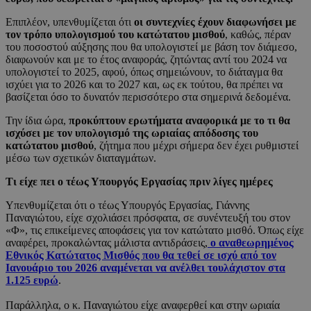
Επιπλέον, υπενθυμίζεται ότι
οι συντεχνίες έχουν διαφωνήσει με
τον τρόπο υπολογισμού του κατώτατου μισθού
, καθώς, πέραν
του ποσοστού αύξησης που θα υπολογιστεί με βάση τον διάμεσο,
διαφωνούν και με το έτος αναφοράς, ζητώντας αντί του 2024 να
υπολογιστεί το 2025, αφού, όπως σημειώνουν, το διάταγμα θα
ισχύει για το 2026 και το 2027 και, ως εκ τούτου, θα πρέπει να
βασίζεται όσο το δυνατόν περισσότερο στα σημερινά δεδομένα.
Την ίδια ώρα,
προκύπτουν ερωτήματα αναφορικά με το τι θα
ισχύσει με τον υπολογισμό της ωριαίας απόδοσης του
κατώτατου μισθού
, ζήτημα που μέχρι σήμερα δεν έχει ρυθμιστεί
μέσω των σχετικών διαταγμάτων.
Τι είχε πει ο τέως Υπουργός Εργασίας πριν λίγες ημέρες
Υπενθυμίζεται ότι ο τέως Υπουργός Εργασίας, Γιάννης
Παναγιώτου, είχε σχολιάσει πρόσφατα, σε συνέντευξή του στον
«Φ», τις επικείμενες αποφάσεις για τον κατώτατο μισθό. Όπως είχε
αναφέρει, προκαλώντας μάλιστα αντιδράσεις,
ο αναθεωρημένος
Εθνικός Κατώτατος Μισθός που θα τεθεί σε ισχύ από τον
Ιανουάριο του 2026 αναμένεται να ανέλθει τουλάχιστον στα
1.125 ευρώ
.
Παράλληλα, ο κ. Παναγιώτου είχε αναφερθεί και στην ωριαία