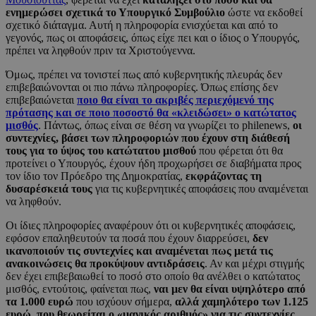
ενημερώσει σχετικά το Υπουργικό Συμβούλιο
ώστε να εκδοθεί
σχετικό διάταγμα. Αυτή η πληροφορία ενισχύεται και από το
γεγονός, πως οι αποφάσεις, όπως είχε πει και ο ίδιος ο Υπουργός,
πρέπει να ληφθούν πριν τα Χριστούγεννα.
Όμως, πρέπει να τονιστεί πως από κυβερνητικής πλευράς δεν
επιβεβαιώνονται οι πιο πάνω πληροφορίες. Όπως επίσης δεν
επιβεβαιώνεται
ποιο θα είναι το ακριβές περιεχόμενό της
πρότασης και σε ποιο ποσοστό θα «κλειδώσει» ο κατώτατος
μισθός
. Πάντως, όπως είναι σε θέση να γνωρίζει το philenews,
οι
συντεχνίες, βάσει των πληροφοριών που έχουν στη διάθεσή
τους για το ύψος του κατώτατου μισθού
που φέρεται ότι θα
προτείνει ο Υπουργός, έχουν ήδη προχωρήσει σε διαβήματα προς
τον ίδιο τον Πρόεδρο της Δημοκρατίας,
εκφράζοντας τη
δυσαρέσκειά τους
για τις κυβερνητικές αποφάσεις που αναμένεται
να ληφθούν.
Οι ίδιες πληροφορίες αναφέρουν ότι οι κυβερνητικές αποφάσεις,
εφόσον επαληθευτούν τα ποσά που έχουν διαρρεύσει,
δεν
ικανοποιούν τις συντεχνίες και αναμένεται πως μετά τις
ανακοινώσεις θα προκύψουν αντιδράσεις
. Αν και μέχρι στιγμής
δεν έχει επιβεβαιωθεί το ποσό στο οποίο θα ανέλθει ο κατώτατος
μισθός, εντούτοις, φαίνεται πως,
ναι μεν θα είναι υψηλότερο από
τα 1.000 ευρώ
που ισχύουν σήμερα,
αλλά χαμηλότερο των 1.125
ευρώ, που θεωρείται ο «μαγικός αριθμός» για τις συντεχνίες.