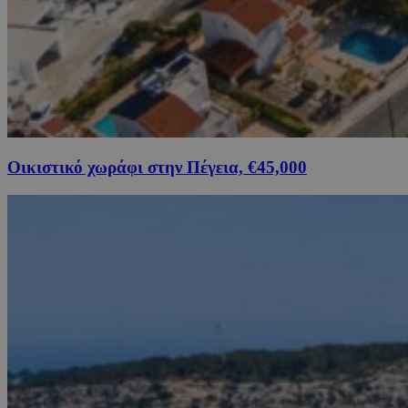
Οικιστικό χωράφι στην Πέγεια, €45,000