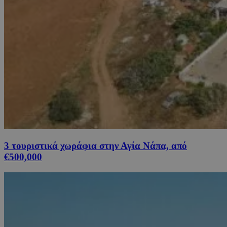
3 τουριστικά χωράφια στην Αγία Νάπα, από
€500,000