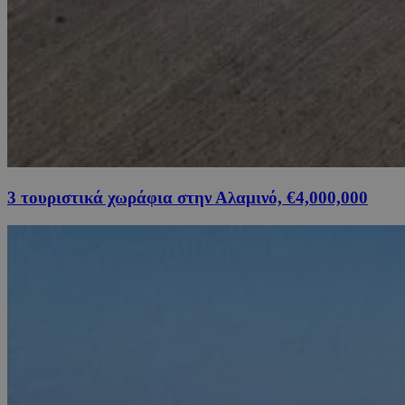
3 τουριστικά χωράφια στην Αλαμινό, €4,000,000