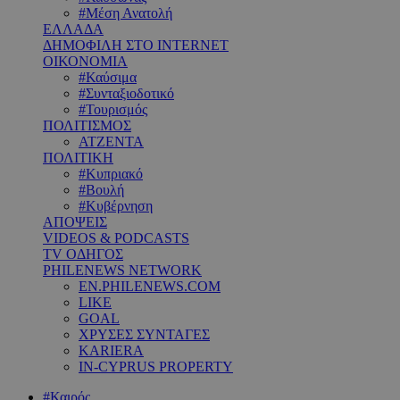
#Μέση Ανατολή
ΕΛΛΑΔΑ
ΔΗΜΟΦΙΛΗ ΣΤΟ INTERNET
ΟΙΚΟΝΟΜΙΑ
#Καύσιμα
#Συνταξιοδοτικό
#Τουρισμός
ΠΟΛΙΤΙΣΜΟΣ
ΑΤΖΕΝΤΑ
ΠΟΛΙΤΙΚΗ
#Κυπριακό
#Βουλή
#Κυβέρνηση
ΑΠΟΨΕΙΣ
VIDEOS & PODCASTS
TV ΟΔΗΓΟΣ
PHILENEWS NETWORK
EN.PHILENEWS.COM
LIKE
GOAL
ΧΡΥΣΕΣ ΣΥΝΤΑΓΕΣ
KARIERA
IN-CYPRUS PROPERTY
#Καιρός