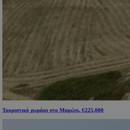
Τουριστικό χωράφι στο Μαρώνι, €225,000