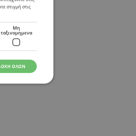
τε στιγμή στις
Μη
ταξινομημενα
ΔΟΧΗ ΟΛΩΝ