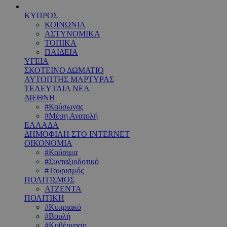
ΚΥΠΡΟΣ
ΚΟΙΝΩΝΙΑ
ΑΣΤΥΝΟΜΙΚΑ
ΤΟΠΙΚΑ
ΠΑΙΔΕΙΑ
ΥΓΕΙΑ
ΣΚΟΤΕΙΝΟ ΔΩΜΑΤΙΟ
ΑΥΤΟΠΤΗΣ ΜΑΡΤΥΡΑΣ
ΤΕΛΕΥΤΑΙΑ ΝΕΑ
ΔΙΕΘΝΗ
#Καύσωνας
#Μέση Ανατολή
ΕΛΛΑΔΑ
ΔΗΜΟΦΙΛΗ ΣΤΟ INTERNET
ΟΙΚΟΝΟΜΙΑ
#Καύσιμα
#Συνταξιοδοτικό
#Τουρισμός
ΠΟΛΙΤΙΣΜΟΣ
ΑΤΖΕΝΤΑ
ΠΟΛΙΤΙΚΗ
#Κυπριακό
#Βουλή
#Κυβέρνηση