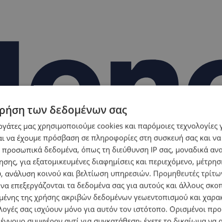
ρήση των δεδομένων σας
εργάτες μας χρησιμοποιούμε cookies και παρόμοιες τεχνολογίες 
ι να έχουμε πρόσβαση σε πληροφορίες στη συσκευή σας και να
 προσωπικά δεδομένα, όπως τη διεύθυνση IP σας, μοναδικά αν
σης, για εξατομικευμένες διαφημίσεις και περιεχόμενο, μέτρη
υ, ανάλυση κοινού και βελτίωση υπηρεσιών.
Προμηθευτές τρίτων
 να επεξεργάζονται τα δεδομένα σας για αυτούς και άλλους σκο
ένης της χρήσης ακριβών δεδομένων γεωεντοπισμού και χαρα
λογές σας ισχύουν μόνο για αυτόν τον ιστότοπο. Ορισμένοι πρ
 έννομο συμφέρον αντί για συγκατάθεση· έχετε το δικαίωμα να α