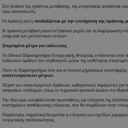
Στο πλαίσιο της πράσινης μετάβασης, της ενεργειακής ασφάλειας και
τους καταναλωτές.
Οι δράσεις αυτές
συνδυάζονται με την επιτάχυνση της πράσινης 
Η πράσινη μετάβαση αποτελεί βασικό μοχλό για τη διαμόρφωση ενός
ευημερία των μελλοντικών γενεών.
Στοχευμένα μέτρα για ευάλωτους
Το Εθνικό Παρατηρητήριο Ενεργειακής Φτώχειας εντάσσεται στην α
ευάλωτων ομάδων του πληθυσμού, μέσω της υιοθέτησης στοχευμένω
Τόσο το Παρατηρητήριο όσο και οι τοπικοί μηχανισμοί υποστήριξης
αποτελεσματικών μέτρων.
Πέραν των συγκεκριμένων δράσεων, καθοριστικοί παράγοντες για τη
αναγκαίων υποδομών, όπως το τερματικό φυσικού αερίου στο Βασιλ
Την ίδια ώρα, καταβάλλονται προσπάθειες για ενίσχυση της διείσδυ
συστημάτων αποθήκευσης ενέργειας, που θα συμβάλουν στην ενσω
Παράλληλα, σημαντική θεωρείται η ενίσχυση των σχεδίων χορηγιών 
ενεργειακής αποδοτικότητας.