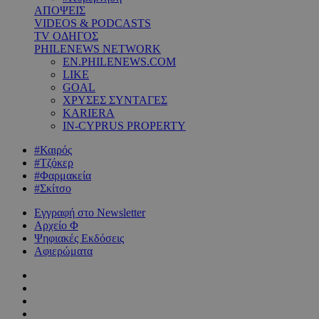
ΑΠΟΨΕΙΣ
VIDEOS & PODCASTS
TV ΟΔΗΓΟΣ
PHILENEWS NETWORK
EN.PHILENEWS.COM
LIKE
GOAL
ΧΡΥΣΕΣ ΣΥΝΤΑΓΕΣ
KARIERA
IN-CYPRUS PROPERTY
#Καιρός
#Τζόκερ
#Φαρμακεία
#Σκίτσο
Εγγραφή στο Newsletter
Αρχείο Φ
Ψηφιακές Εκδόσεις
Αφιερώματα