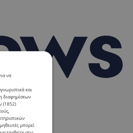
για να
αγνωριστικά και
ση διαφημίσεων
 (1852)
πούς,
κτηριστικών
ομηθευτές μπορεί
ντιταχθείτε στις