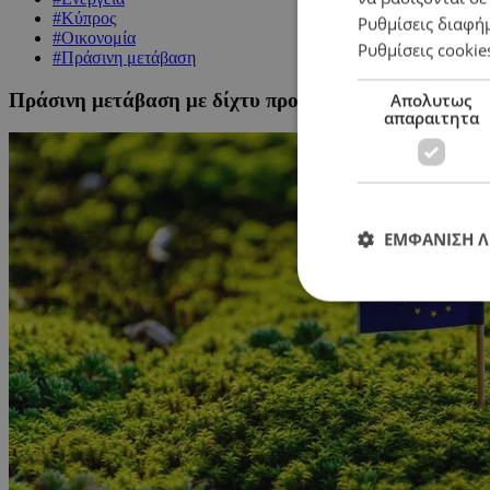
#Κύπρος
Ρυθμίσεις διαφή
#Οικονομία
Ρυθμίσεις cookie
#Πράσινη μετάβαση
Πράσινη μετάβαση με δίχτυ προστασίας για ευάλωτου
Απολυτως
απαραιτητα
ΕΜΦΑΝΙΣΗ 