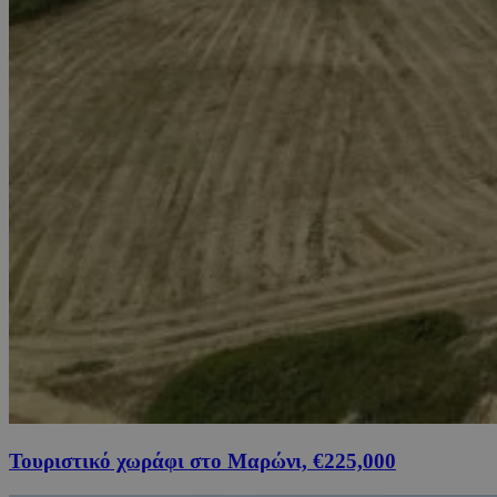
Τουριστικό χωράφι στο Μαρώνι, €225,000