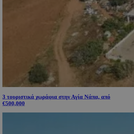
3 τουριστικά χωράφια στην Αγία Νάπα, από
€500,000