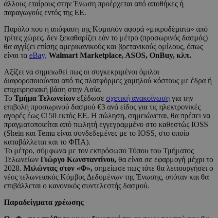
άλλους εταίρους στην Ένωση προέρχεται από αποθήκες ή
παραγωγούς εντός της ΕΕ.
Παρόλο που η απόφαση της Κομισιόν αφορά «μικροδέματα» από
τρίτες χώρες, δεν ξεκαθαρίζει εάν το μέτρο (προσωρινός δασμός)
θα αγγίζει επίσης αμερικανικούς και βρετανικούς ομίλους, όπως
είναι τα
eBay,
Walmart Marketplace, ASOS, OnBuy, κλπ.
Αξίζει να σημειωθεί πως οι συγκεκριμένοι όμιλοι
διαφοροποιούνται από τις πλατφόρμες χαμηλού κόστους με έδρα ή
επιχειρησιακή βάση στην Ασία.
Το
Τμήμα Τελωνείων
εξέδωσε
σχετική ανακοίνωση
για την
επιβολή προσωρινού δασμού €3 ανά είδος για τις ηλεκτρονικές
αγορές έως €150 εκτός ΕΕ. Η πώληση, σημειώνεται, θα πρέπει να
πραγματοποιείται από πωλητή εγγεγραμμένο στο καθεστώς IOSS
(Shein και Temu είναι συνδεδεμένες με το IOSS, στο οποίο
καταβάλλεται και το ΦΠΑ).
Το μέτρο, σύμφωνα με τον εκπρόσωπο Τύπου του Τμήματος
Τελωνείων
Γιώργο Κωνσταντίνου,
θα είναι σε εφαρμογή μέχρι το
2028.
Μιλώντας στον «Φ»,
σημείωσε πως τότε θα λειτουργήσει ο
νέος τελωνειακός Κόμβος Δεδομένων της Ένωσης, οπόταν και θα
επιβάλλεται ο κανονικός συντελεστής δασμού.
Παραδείγματα χρέωσης