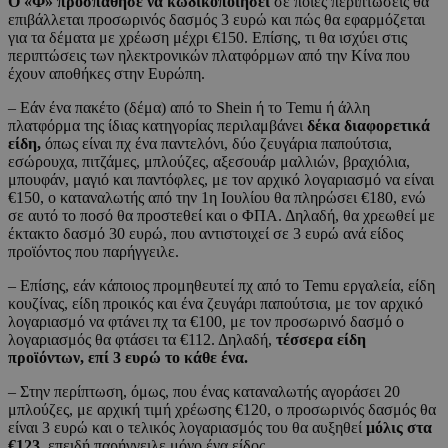
Ο «Φ» προσπάθησε να κωδικοποιήσει
σε ποιες περιπτώσεις θα
επιβάλλεται προσωρινός δασμός 3 ευρώ και πώς θα εφαρμόζεται
για τα δέματα με χρέωση μέχρι €150. Επίσης, τι θα ισχύει στις
περιπτώσεις των ηλεκτρονικών πλατφόρμων από την Κίνα που
έχουν αποθήκες στην Ευρώπη.
– Εάν ένα πακέτο (δέμα) από το Shein ή το Temu ή άλλη
πλατφόρμα της ίδιας κατηγορίας περιλαμβάνει
δέκα διαφορετικά
είδη,
όπως είναι πχ ένα παντελόνι, δύο ζευγάρια παπούτσια,
εσώρουχα, πιτζάμες, μπλούζες, αξεσουάρ μαλλιών, βραχιόλια,
μπουφάν, μαγιό και παντόφλες, με τον αρχικό λογαριασμό να είναι
€150, ο καταναλωτής από την 1η Ιουλίου θα πληρώσει €180, ενώ
σε αυτό το ποσό θα προστεθεί και ο ΦΠΑ. Δηλαδή, θα χρεωθεί με
έκτακτο δασμό 30 ευρώ, που αντιστοιχεί σε 3 ευρώ ανά είδος
προϊόντος που παρήγγειλε.
– Επίσης, εάν κάποιος προμηθευτεί πχ από το Temu εργαλεία, είδη
κουζίνας, είδη προικός και ένα ζευγάρι παπούτσια, με τον αρχικό
λογαριασμό να φτάνει πχ τα €100, με τον προσωρινό δασμό ο
λογαριασμός θα φτάσει τα €112. Δηλαδή,
τέσσερα είδη
προϊόντων, επί 3 ευρώ το κάθε ένα.
– Στην περίπτωση, όμως, που ένας καταναλωτής αγοράσει 20
μπλούζες, με αρχική τιμή χρέωσης €120, ο προσωρινός δασμός θα
είναι 3 ευρώ και ο τελικός λογαριασμός του θα αυξηθεί
μόλις στα
€123,
επειδή παρήγγειλε μόνο ένα είδος.