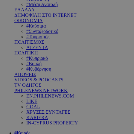
#Μέση Ανατολή
ΕΛΛΑΔΑ
ΔΗΜΟΦΙΛΗ ΣΤΟ INTERNET
ΟΙΚΟΝΟΜΙΑ
#Καύσιμα
#Συνταξιοδοτικό
#Τουρισμός
ΠΟΛΙΤΙΣΜΟΣ
ΑΤΖΕΝΤΑ
ΠΟΛΙΤΙΚΗ
#Κυπριακό
#Βουλή
#Κυβέρνηση
ΑΠΟΨΕΙΣ
VIDEOS & PODCASTS
TV ΟΔΗΓΟΣ
PHILENEWS NETWORK
EN.PHILENEWS.COM
LIKE
GOAL
ΧΡΥΣΕΣ ΣΥΝΤΑΓΕΣ
KARIERA
IN-CYPRUS PROPERTY
#Καιρός