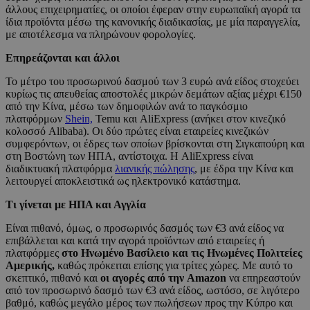
άλλους επιχειρηματίες, οι οποίοι έφεραν στην ευρωπαϊκή αγορά τα
ίδια προϊόντα μέσω της κανονικής διαδικασίας, με μία παραγγελία,
με αποτέλεσμα να πληρώνουν φορολογίες.
Επηρεάζονται και άλλοι
Το μέτρο του προσωρινού δασμού των 3 ευρώ ανά είδος στοχεύει
κυρίως τις απευθείας αποστολές μικρών δεμάτων αξίας μέχρι €150
από την Κίνα, μέσω των δημοφιλών ανά το παγκόσμιο
πλατφόρμων
Shein,
Temu και AliExpress (ανήκει στον κινεζικό
κολοσσό Alibaba). Οι δύο πρώτες είναι εταιρείες κινεζικών
συμφερόντων, οι έδρες των οποίων βρίσκονται στη Σιγκαπούρη και
στη Βοστώνη των ΗΠΑ, αντίστοιχα. Η AliExpress είναι
διαδικτυακή πλατφόρμα
λιανικής πώλησης
, με έδρα την Κίνα και
λειτουργεί αποκλειστικά ως ηλεκτρονικό κατάστημα.
Τι γίνεται με ΗΠΑ και Αγγλία
Είναι πιθανό, όμως, ο προσωρινός δασμός των €3 ανά είδος να
επιβάλλεται και κατά την αγορά προϊόντων από εταιρείες ή
πλατφόρμες
στο Ηνωμένο Βασίλειο και τις Ηνωμένες Πολιτείες
Αμερικής,
καθώς πρόκειται επίσης για τρίτες χώρες. Με αυτό το
σκεπτικό, πιθανό και
οι αγορές από την Amazon
να επηρεαστούν
από τον προσωρινό δασμό των €3 ανά είδος, ωστόσο, σε λιγότερο
βαθμό, καθώς μεγάλο μέρος των πωλήσεων προς την Κύπρο και