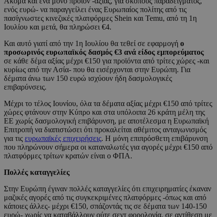
Ακόμα και ένα μόνο προϊόν -αξίας, για σκοπούς παραδείγματος,
ενός ευρώ- να παραγγείλει ένας Ευρωπαίος πολίτης από τις
πασίγνωστες κινεζικές πλατφόρμες Shein και Temu, από τη 1η
Ιουλίου και μετά, θα πληρώσει €4.
Και αυτό γιατί από την 1η Ιουλίου θα τεθεί σε εφαρμογή
ο
προσωρινός ευρωπαϊκός δασμός €3 ανά είδος εμπορεύματος
σε κάθε δέμα αξίας μέχρι €150 για προϊόντα από τρίτες χώρες -και
κυρίως από την Ασία- που θα εισέρχονται στην Ευρώπη. Για
δέματα άνω των 150 ευρώ ισχύουν ήδη δασμολογικές
επιβαρύνσεις.
Μέχρι το τέλος Ιουνίου, όλα τα δέματα αξίας μέχρι €150 από τρίτες
χώρες φτάνουν στην Κύπρο και στα υπόλοιπα 26 κράτη μέλη της
ΕΕ χωρίς δασμολογική επιβάρυνση, με αποτέλεσμα η Ευρωπαϊκή
Επιτροπή να διαπιστώσει ότι προκαλείται αθέμιτος ανταγωνισμός
για τις
ευρωπαϊκές επιχειρήσεις
. Η μόνη επιπρόσθετη επιβάρυνση
που πληρώνουν σήμερα οι καταναλωτές για αγορές μέχρι €150 από
πλατφόρμες τρίτων κρατών είναι ο ΦΠΑ.
Πολλές καταγγελίες
Στην Ευρώπη έγιναν πολλές καταγγελίες ότι επιχειρηματίες έκαναν
μαζικές αγορές από τις συγκεκριμένες πλατφόρμες -όπως και από
κάποιες άλλες- μέχρι €150, σπάζοντάς τις σε δέματα των 140-150
ευρώ- χωρίς να καταβάλλουν ούτε σεντ φορολογία, σε αντίθεση με