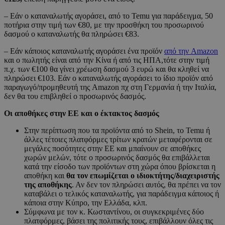
– Εάν ο καταναλωτής αγοράσει, από το Temu για παράδειγμα, 50
ποτήρια στην τιμή των €80, με την προσθήκη του προσωρινού
δασμού ο καταναλωτής θα πληρώσει €83.
– Εάν κάποιος καταναλωτής αγοράσει ένα προϊόν
από την Amazon
και ο πωλητής είναι από την Κίνα ή από τις ΗΠΑ,τότε στην τιμή
π.χ. των €100 θα γίνει χρέωση δασμού 3 ευρώ και θα κληθεί να
πληρώσει €103. Εάν ο καταναλωτής αγοράσει το ίδιο προϊόν από
παραγωγό/προμηθευτή της Amazon πχ στη Γερμανία ή την Ιταλία,
δεν θα του επιβληθεί ο προσωρινός δασμός.
Οι αποθήκες στην ΕΕ και ο έκτακτος δασμός
Στην περίπτωση που τα προϊόντα από το Shein, το Temu ή
άλλες τέτοιες πλατφόρμες τρίτων κρατών μεταφέρονται σε
μεγάλες ποσότητες στην ΕΕ και μπαίνουν σε αποθήκες
χωρών μελών, τότε ο προσωρινός δασμός θα επιβάλλεται
κατά την είσοδο των προϊόντων στη χώρα όπου βρίσκεται η
αποθήκη και
θα τον επωμίζεται ο ιδιοκτήτης/διαχειριστής
της αποθήκης
. Αν δεν τον πληρώσει αυτός, θα πρέπει να τον
καταβάλει ο τελικός καταναλωτής, για παράδειγμα κάποιος ή
κάποια στην Κύπρο, την Ελλάδα, κλπ.
Σύμφωνα με τον κ. Κωσταντίνου, οι συγκεκριμένες δύο
πλατφόρμες, βάσει της πολιτικής τους, επιβάλλουν όλες τις