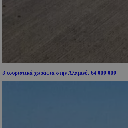
3 τουριστικά χωράφια στην Αλαμινό, €4,000,000