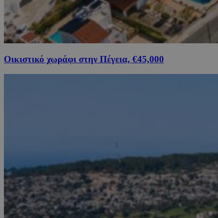
Οικιστικό χωράφι στην Πέγεια, €45,000