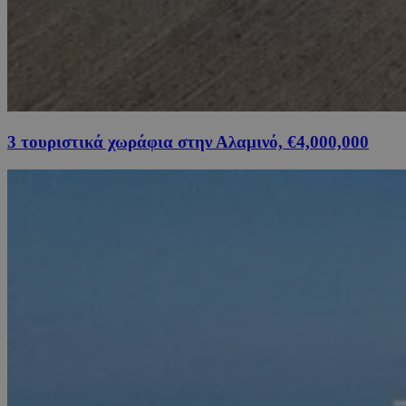
3 τουριστικά χωράφια στην Αλαμινό, €4,000,000