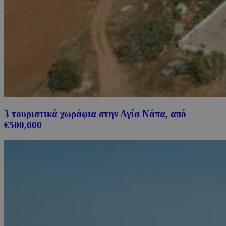
3 τουριστικά χωράφια στην Αγία Νάπα, από
€500,000