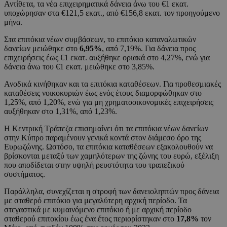
Αντίθετα, τα νέα επιχειρηματικά δάνεια άνω του €1 εκατ.
υποχώρησαν στα €121,5 εκατ., από €156,8 εκατ. τον προηγούμενο
μήνα.
Στα επιτόκια νέων συμβάσεων, το επιτόκιο καταναλωτικών
δανείων μειώθηκε στο
6,95%
, από 7,19%. Για δάνεια προς
επιχειρήσεις έως €1 εκατ. αυξήθηκε οριακά στο 4,27%, ενώ για
δάνεια άνω του €1 εκατ. μειώθηκε στο 3,85%.
Ανοδικά κινήθηκαν και τα επιτόκια καταθέσεων. Για προθεσμιακές
καταθέσεις νοικοκυριών έως ενός έτους διαμορφώθηκαν στο
1,25%, από 1,20%, ενώ για μη χρηματοοικονομικές επιχειρήσεις
αυξήθηκαν στο 1,31%, από 1,23%.
Η Κεντρική Τράπεζα επισημαίνει ότι τα επιτόκια νέων δανείων
στην Κύπρο παραμένουν γενικά κοντά στον διάμεσο όρο της
Ευρωζώνης. Ωστόσο, τα επιτόκια καταθέσεων εξακολουθούν να
βρίσκονται μεταξύ των χαμηλότερων της ζώνης του ευρώ, εξέλιξη
που αποδίδεται στην υψηλή ρευστότητα του τραπεζικού
συστήματος.
Παράλληλα, συνεχίζεται η στροφή των δανειοληπτών προς δάνεια
με σταθερό επιτόκιο για μεγαλύτερη αρχική περίοδο. Τα
στεγαστικά με κυμαινόμενο επιτόκιο ή με αρχική περίοδο
σταθερού επιτοκίου έως ένα έτος περιορίστηκαν στο
17,8%
τον