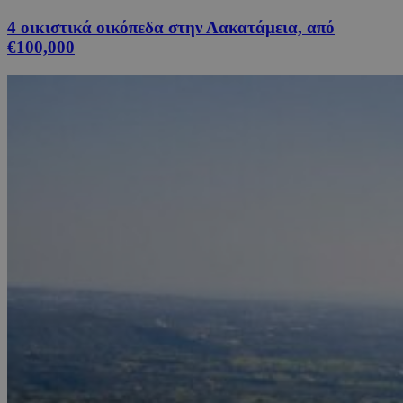
4 οικιστικά οικόπεδα στην Λακατάμεια, από
€100,000