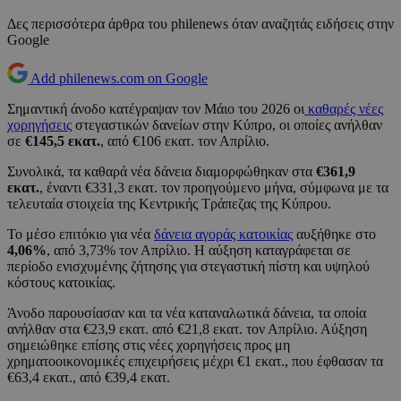
Δες περισσότερα άρθρα του philenews όταν αναζητάς ειδήσεις στην
Google
Add philenews.com on Google
Σημαντική άνοδο κατέγραψαν τον Μάιο του 2026 οι
καθαρές νέες
χορηγήσεις
στεγαστικών δανείων στην Κύπρο, οι οποίες ανήλθαν
σε
€145,5 εκατ.
, από €106 εκατ. τον Απρίλιο.
Συνολικά, τα καθαρά νέα δάνεια διαμορφώθηκαν στα
€361,9
εκατ.
, έναντι €331,3 εκατ. τον προηγούμενο μήνα, σύμφωνα με τα
τελευταία στοιχεία της Κεντρικής Τράπεζας της Κύπρου.
Το μέσο επιτόκιο για νέα
δάνεια αγοράς κατοικίας
αυξήθηκε στο
4,06%
, από 3,73% τον Απρίλιο. Η αύξηση καταγράφεται σε
περίοδο ενισχυμένης ζήτησης για στεγαστική πίστη και υψηλού
κόστους κατοικίας.
Άνοδο παρουσίασαν και τα νέα καταναλωτικά δάνεια, τα οποία
ανήλθαν στα €23,9 εκατ. από €21,8 εκατ. τον Απρίλιο. Αύξηση
σημειώθηκε επίσης στις νέες χορηγήσεις προς μη
χρηματοοικονομικές επιχειρήσεις μέχρι €1 εκατ., που έφθασαν τα
€63,4 εκατ., από €39,4 εκατ.