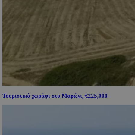
Τουριστικό χωράφι στο Μαρώνι, €225,000