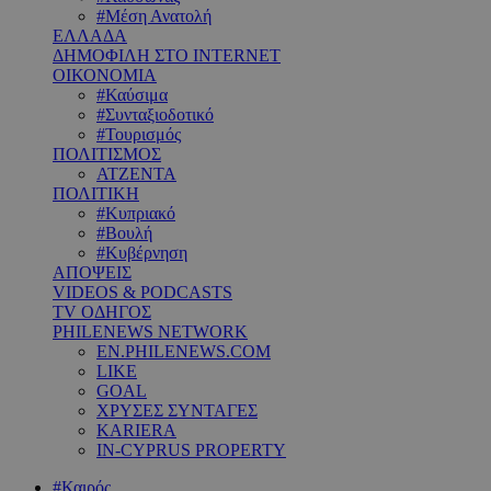
#Μέση Ανατολή
ΕΛΛΑΔΑ
ΔΗΜΟΦΙΛΗ ΣΤΟ INTERNET
ΟΙΚΟΝΟΜΙΑ
#Καύσιμα
#Συνταξιοδοτικό
#Τουρισμός
ΠΟΛΙΤΙΣΜΟΣ
ΑΤΖΕΝΤΑ
ΠΟΛΙΤΙΚΗ
#Κυπριακό
#Βουλή
#Κυβέρνηση
ΑΠΟΨΕΙΣ
VIDEOS & PODCASTS
TV ΟΔΗΓΟΣ
PHILENEWS NETWORK
EN.PHILENEWS.COM
LIKE
GOAL
ΧΡΥΣΕΣ ΣΥΝΤΑΓΕΣ
KARIERA
IN-CYPRUS PROPERTY
#Καιρός