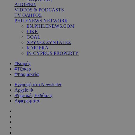
ΑΠΟΨΕΙΣ
VIDEOS & PODCASTS
TV ΟΔΗΓΟΣ
PHILENEWS NETWORK
EN.PHILENEWS.COM
LIKE
GOAL
ΧΡΥΣΕΣ ΣΥΝΤΑΓΕΣ
KARIERA
IN-CYPRUS PROPERTY
#Καιρός
#Τζόκερ
#Φαρμακεία
Εγγραφή στο Newsletter
Αρχείο Φ
Ψηφιακές Εκδόσεις
Αφιερώματα