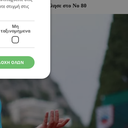
από το Νο 3 κατρακύλησε στο Νο 80
τε στιγμή στις
Μη
ταξινομημενα
ΔΟΧΗ ΟΛΩΝ