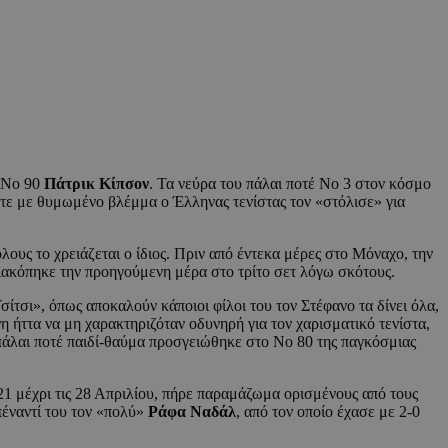
ο Νο 90
Πάτρικ Κίπσον
. Τα νεύρα του πάλαι ποτέ Νο 3 στον κόσμο
 τότε με θυμωμένο βλέμμα ο Έλληνας τενίστας τον «στόλισε» για
ους το χρειάζεται ο ίδιος. Πριν από έντεκα μέρες στο Μόναχο, την
ακόπηκε την προηγούμενη μέρα στο τρίτο σετ λόγω σκότους.
Τσίτσι», όπως αποκαλούν κάποιοι φίλοι του τον Στέφανο τα δίνει όλα,
η ήττα να μη χαρακτηριζόταν οδυνηρή για τον χαρισματικό τενίστα,
 πάλαι ποτέ παιδί-θαύμα προσγειώθηκε στο Νο 80 της παγκόσμιας
21 μέχρι τις 28 Απριλίου, πήρε παραμάζωμα ορισμένους από τους
πέναντί του τον «πολύ»
Ράφα Ναδάλ
, από τον οποίο έχασε με 2-0