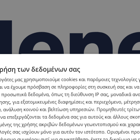
ρήση των δεδομένων σας
εργάτες μας χρησιμοποιούμε cookies και παρόμοιες τεχνολογίες 
ι να έχουμε πρόσβαση σε πληροφορίες στη συσκευή σας και να
 προσωπικά δεδομένα, όπως τη διεύθυνση IP σας, μοναδικά αν
σης, για εξατομικευμένες διαφημίσεις και περιεχόμενο, μέτρη
υ, ανάλυση κοινού και βελτίωση υπηρεσιών.
Προμηθευτές τρίτων
 να επεξεργάζονται τα δεδομένα σας για αυτούς και άλλους σκο
ένης της χρήσης ακριβών δεδομένων γεωεντοπισμού και χαρα
λογές σας ισχύουν μόνο για αυτόν τον ιστότοπο. Ορισμένοι πρ
 έννομο συμφέρον αντί για συγκατάθεση· έχετε το δικαίωμα να α