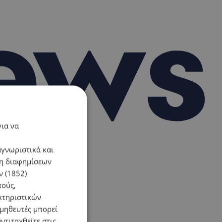
για να
αγνωριστικά και
ση διαφημίσεων
 (1852)
πούς,
κτηριστικών
ομηθευτές μπορεί
ντιταχθείτε στις