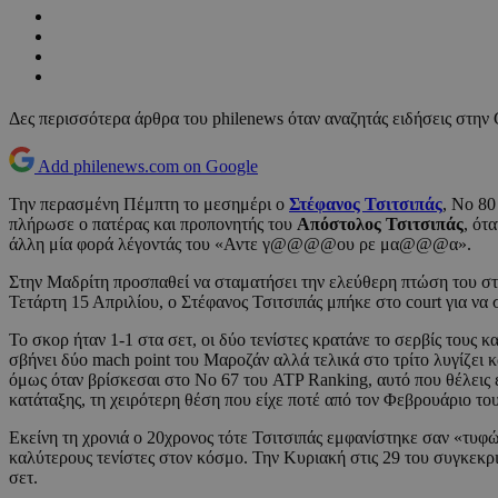
Δες περισσότερα άρθρα του philenews όταν αναζητάς ειδήσεις στην
Add philenews.com on Google
Την περασμένη Πέμπτη το μεσημέρι ο
Στέφανος Τσιτσιπάς
, Νο 80
πλήρωσε ο πατέρας και προπονητής του
Απόστολος Τσιτσιπάς
, ότ
άλλη μία φορά λέγοντάς του «Αντε γ@@@@ου ρε μα@@@α».
Στην Μαδρίτη προσπαθεί να σταματήσει την ελεύθερη πτώση του στην
Τετάρτη 15 Απριλίου, ο Στέφανος Τσιτσιπάς μπήκε στο court για να
Το σκορ ήταν 1-1 στα σετ, οι δύο τενίστες κρατάνε το σερβίς τους κ
σβήνει δύο mach point του Μαροζάν αλλά τελικά στο τρίτο λυγίζει κ
όμως όταν βρίσκεσαι στο Νο 67 του ATP Ranking, αυτό που θέλεις 
κατάταξης, τη χειρότερη θέση που είχε ποτέ από τον Φεβρουάριο το
Εκείνη τη χρονιά ο 20χρονος τότε Τσιτσιπάς εμφανίστηκε σαν «τυφ
καλύτερους τενίστες στον κόσμο. Την Κυριακή στις 29 του συγκεκρ
σετ.