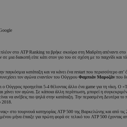
 Google
 πλέον στο ATP Ranking τα βρήκε σκούρα στη Μαδρίτη απέναντι στ
αν σε μια διακοπή είπε κάτι στον γιο του σε σχέση με το παιχνίδι και
 παγκόσμια κατάταξη και να κάνει ένα restart που περισσότερο απ’ όλ
 συνεχίσει τον αγώνα εναντίον του Ούγγρου
Φαμπιάν Μαροζάν
που δι
αι ο Ούγγρος προηγείται 5-4 θέλοντας άλλο ένα game για τη νίκη. Ο «
αι χάνει τον αγώνα. Σε κάποια άλλη περίπτωση, μπορεί η συγκεκριμέν
είναι να ανέβεις πιο ψηλά στην κατάταξη. Την περασμένη Δευτέρα το
υ 2018.
ώνας» στο τουρνουά κατηγορίας ATP 500 της Βαρκελώνης και από τις 
ιμένου μήνα έπαιξε για πρώτη φορά σε τελικό του ATP 500 έχοντας α