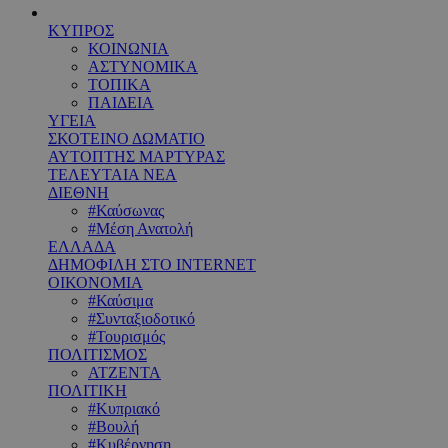
ΚΥΠΡΟΣ
ΚΟΙΝΩΝΙΑ
ΑΣΤΥΝΟΜΙΚΑ
ΤΟΠΙΚΑ
ΠΑΙΔΕΙΑ
ΥΓΕΙΑ
ΣΚΟΤΕΙΝΟ ΔΩΜΑΤΙΟ
ΑΥΤΟΠΤΗΣ ΜΑΡΤΥΡΑΣ
ΤΕΛΕΥΤΑΙΑ ΝΕΑ
ΔΙΕΘΝΗ
#Καύσωνας
#Μέση Ανατολή
ΕΛΛΑΔΑ
ΔΗΜΟΦΙΛΗ ΣΤΟ INTERNET
ΟΙΚΟΝΟΜΙΑ
#Καύσιμα
#Συνταξιοδοτικό
#Τουρισμός
ΠΟΛΙΤΙΣΜΟΣ
ΑΤΖΕΝΤΑ
ΠΟΛΙΤΙΚΗ
#Κυπριακό
#Βουλή
#Κυβέρνηση