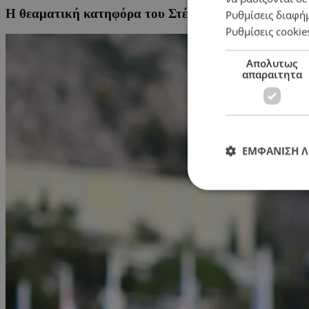
Η θεαματική κατηφόρα του Στέφανου Τσιτσιπά: Από
Ρυθμίσεις διαφή
Ρυθμίσεις cookie
Απολυτως
απαραιτητα
ΕΜΦΑΝΙΣΗ 