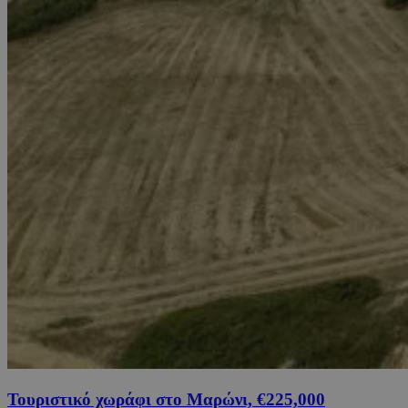
Τουριστικό χωράφι στο Μαρώνι, €225,000