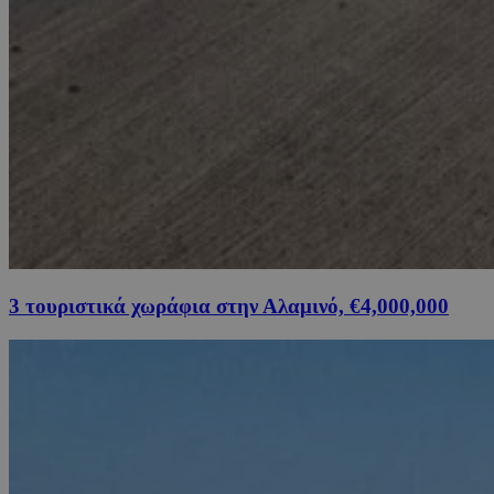
3 τουριστικά χωράφια στην Αλαμινό, €4,000,000