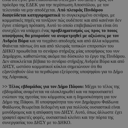
πρόεδρο της ΕΔΕΚ για την περίπτωση Αποστόλου, με τον
τελευταίο να μην αποδέχεται.
Από πλευράς Πινδάρου
διαψεύδεται κατηγορηματικά
το συγκεκριμένο σενάριο, με
κομματικές πηγές να τονίζουν πώς ουδέποτε και από κανέναν δεν
έγινε επίσημη πρόταση. Αυτό το οποίο επιβεβαιώνεται είναι ότι
συνεχίζει να υπάρχει ένας
προβληματισμός ως προς το ποιος
υποψήφιος θα μπορούσε να αναμετρηθεί με αξιώσεις με τον
Ανδρέα Βύρα
και να τυγχάνει αποδοχής και από άλλα κόμματα.
Φαίνεται πάντως ότι και από πλευράς τοπικών επιτροπών του
ΔΗΚΟ προωθείται το σενάριο στήριξης μίας υποψήφιος του νυν
Δημάρχου, καθιστώντας ακόμα πιο δύσκολο το έργο της Πινδάρου.
Δεν αποκλείεται βέβαια το σενάριο στήριξης Ανδρέα Βύρα και από
ΔΗΣΥ, ωστόσο κομματικοί κύκλοι σημειώνουν ότι θα
εξαντληθούν όλα τα περιθώρια εξεύρεσης υποψηφίου για το Δήμο
της Λάρνακας.
>> Τέλος εβδομάδας για τον Δήμο Πάφου:
Μέχρι το τέλος της
εβδομάδας αναμένεται να ολοκληρωθεί και να παρουσιαστεί
ενώπιον της ηγεσίας του κόμματος και η δημοσκόπηση για τον
Δήμο της Πάφου. Η υποψηφιότητα του νυν Δημάρχου Φαίδωνα
Φαίδωνος θεωρείται δεδομένη και για πολλούς ουσιαστικά είναι
μονόδρομος και η απόφαση του ΔΗΣΥ. Αυτό, όπως άλλωστε έχει
γραφτεί αρκετές φορές, ουσιαστικά κλείνει και την πόρτα της
συνεργασίας του ΔΗΣΥ με το ΔΗΚΟ.