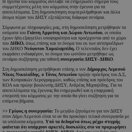
Η ηγεσία του κόμματος ανέλαβε να ενημερώσει σήμερα τους
συμμετέχοντες μέλη του κόμματος στην έρευνα για τα
αποτελέσματα. Στη δημοσκόπηση συμπεριλήφθηκαν και άλλα
άτομα πέραν του ΔΗΣΥ εξετάζοντας διάφορα σενάρια.
Σύμφωνα με πληροφορίες μας, στη δημοσκόπηση μετρήθηκαν τα
ονόματα του
Γιάννη Αρμεύτη και Δώρου Αντωνίου
, οι οποίοι
έχουν ήδη εξαγγείλει υποψηφιότητα και προέρχονται από το χώρο
του
ΔΗΚΟ,
όπως επίσης και το όνομα του εκ των αντιπροέδρων
του ΔΗΚΟ
Νεόφυτου Χαραλαμπίδη.
Ο τελευταίος δεν έχει
εκφράσει ενδιαφέρον, το όνομα του ωστόσο μετρήθηκε ως
σενάριο συζήτησης για πιθανή
συνεργασία ΔΗΣΥ- ΔΗΚΟ
.
Στη δημοσκόπηση μετρήθηκαν επίσης ο νυν
Δήμαρχος Λεμεσού
Νίκος Νικολαΐδης
,
ο Τόνυς Αντωνίου
πρώην πρόεδρος του Δ.Σ,
των Κυπριακών Αερογραμμών, καθώς επίσης και πρόεδρος του
ΚΟΑ και πρώην βουλευτής ΔΗΣΥ, Ανδρέας Μιχαηλίδης. Για τα
αποτελέσματα της έρευνας θα ενημερωθεί και η επαρχιακή
επιτροπή του κόμματος με την οποία θα γίνει συζήτηση για τα
επόμενα βήματα.
>> Γρίφος η συνεργασία:
Το μεγάλο ζητούμενο για τον ΔΗΣΥ
στον Δήμο Λεμεσού είναι το αν θα προκύψει τελικά συνεργασία με
τα υπόλοιπα κόμματα.
Υπό τα δεδομένα όπως μέχρι στιγμής
φαίνεται ότι υπάρχουν αρκετές δυσκολίες στο να προχωρήσει