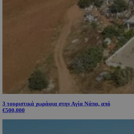
3 τουριστικά χωράφια στην Αγία Νάπα, από
€500,000