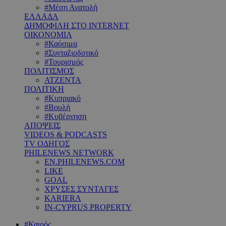
#Μέση Ανατολή
ΕΛΛΑΔΑ
ΔΗΜΟΦΙΛΗ ΣΤΟ INTERNET
ΟΙΚΟΝΟΜΙΑ
#Καύσιμα
#Συνταξιοδοτικό
#Τουρισμός
ΠΟΛΙΤΙΣΜΟΣ
ΑΤΖΕΝΤΑ
ΠΟΛΙΤΙΚΗ
#Κυπριακό
#Βουλή
#Κυβέρνηση
ΑΠΟΨΕΙΣ
VIDEOS & PODCASTS
TV ΟΔΗΓΟΣ
PHILENEWS NETWORK
EN.PHILENEWS.COM
LIKE
GOAL
ΧΡΥΣΕΣ ΣΥΝΤΑΓΕΣ
KARIERA
IN-CYPRUS PROPERTY
#Καιρός