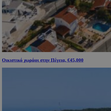
Οικιστικό χωράφι στην Πέγεια, €45,000