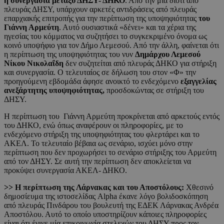
η συνεργασία μεταξύ ΔΗΣΥ- ΔΗΚΟ
. Από την μια διότι από
πλευράς ΔΗΣΥ, υπάρχουν αρκετές αντιδράσεις από πλευράς
επαρχιακής επιτροπής για την περίπτωση της υποψηφιότητας
του
Γιάννη Αρμεύτη
. Αυτό ουσιαστικά «δένει» και τα χέρια της
ηγεσίας του κόμματος να συζητήσει το συγκεκριμένο όνομα ως
κοινό υποψήφιο για τον Δήμο Λεμεσού. Από την άλλη, φαίνεται ότι
η περίπτωση της υποψηφιότητας του νυν
Δημάρχου Λεμεσού
Νίκου Νικολαΐδη
δεν συζητείται από πλευράς ΔΗΚΟ για στήριξη
και συνεργασία. Ο τελευταίος σε δήλωση του στον «Φ» την
προηγούμενη εβδομάδα άφησε ανοικτό το ενδεχόμενο
εξαγγελίας
ανεξάρτητης υποψηφιότητας,
προσδοκώντας σε στήριξη του
ΔΗΣΥ.
Η περίπτωση του Γιάννη Αρμεύτη προκρίνεται από αρκετούς εντός
του ΔΗΚΟ, ενώ όπως αναφέρουν οι πληροφορίες, με το
ενδεχόμενο στήριξη της υποψηφιότητας του φλερτάρει και το
ΑΚΕΛ. Το τελευταίο βέβαια ως σενάριο, ισχύει μόνο στην
περίπτωση που δεν προχωρήσει το σενάριο στήριξης του Αρμεύτη
από τον ΔΗΣΥ. Σε αυτή την περίπτωση δεν αποκλείεται να
προκύψει συνεργασία ΑΚΕΛ- ΔΗΚΟ.
>> Η περίπτωση της Λάρνακας και του Αποστόλους:
Χθεσινό
δημοσίευμα της ιστοσελίδας Alpha έκανε λόγο βολιδοσκόπηση
από πλευράς Πινδάρου του βουλευτή της ΕΔΕΚ Λάρνακας Ανδρέα
Αποστόλου. Αυτό το οποίο υποστηρίζουν κάποιες πληροφορίες
είναι ότι έγινε μία επικοινωνία στελεχών του ΔΗΣΥ προς τον