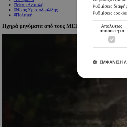
#Μέση Ανατολή
Ρυθμίσεις διαφή
#Νίκος Χριστοδουλίδης
Ρυθμίσεις cookie
#Πολιτική
Ηχηρά μηνύματα από τους MED 9 – Ζητούν συμβολή
Απολυτως
απαραιτητα
ΕΜΦΑΝΙΣΗ 