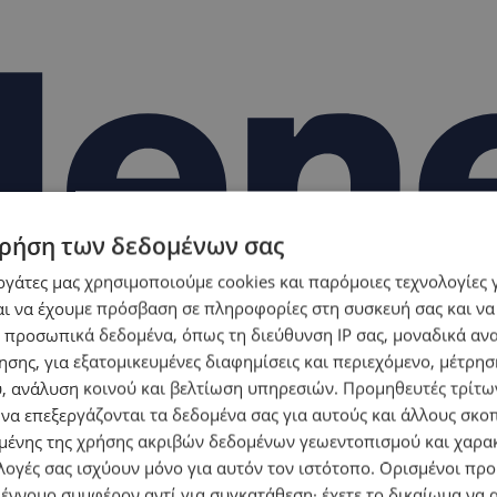
ρήση των δεδομένων σας
εργάτες μας χρησιμοποιούμε cookies και παρόμοιες τεχνολογίες 
ι να έχουμε πρόσβαση σε πληροφορίες στη συσκευή σας και να
 προσωπικά δεδομένα, όπως τη διεύθυνση IP σας, μοναδικά αν
σης, για εξατομικευμένες διαφημίσεις και περιεχόμενο, μέτρη
υ, ανάλυση κοινού και βελτίωση υπηρεσιών.
Προμηθευτές τρίτων
 να επεξεργάζονται τα δεδομένα σας για αυτούς και άλλους σκο
ένης της χρήσης ακριβών δεδομένων γεωεντοπισμού και χαρα
λογές σας ισχύουν μόνο για αυτόν τον ιστότοπο. Ορισμένοι πρ
 έννομο συμφέρον αντί για συγκατάθεση· έχετε το δικαίωμα να α