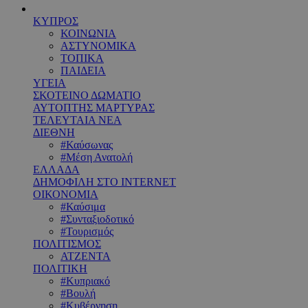
ΚΥΠΡΟΣ
ΚΟΙΝΩΝΙΑ
ΑΣΤΥΝΟΜΙΚΑ
ΤΟΠΙΚΑ
ΠΑΙΔΕΙΑ
ΥΓΕΙΑ
ΣΚΟΤΕΙΝΟ ΔΩΜΑΤΙΟ
ΑΥΤΟΠΤΗΣ ΜΑΡΤΥΡΑΣ
ΤΕΛΕΥΤΑΙΑ ΝΕΑ
ΔΙΕΘΝΗ
#Καύσωνας
#Μέση Ανατολή
ΕΛΛΑΔΑ
ΔΗΜΟΦΙΛΗ ΣΤΟ INTERNET
ΟΙΚΟΝΟΜΙΑ
#Καύσιμα
#Συνταξιοδοτικό
#Τουρισμός
ΠΟΛΙΤΙΣΜΟΣ
ΑΤΖΕΝΤΑ
ΠΟΛΙΤΙΚΗ
#Κυπριακό
#Βουλή
#Κυβέρνηση