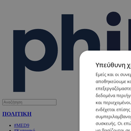
Υπεύθυνη χ
Εμείς και οι συν
αποθηκεύουμε κα
επεξεργαζόμαστε
δεδομένα περιήγη
και περιεχομένο
ενδέχεται επίσης
ΠΟΛΙΤΙΚΗ
συμπεριλαμβανομ
συσκευής. Οι επι
#MED9
να βασίζονται σε
#Κυπριακό