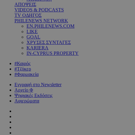
ΑΠΟΨΕΙΣ
VIDEOS & PODCASTS
TV ΟΔΗΓΟΣ
PHILENEWS NETWORK
EN.PHILENEWS.COM
LIKE
GOAL
ΧΡΥΣΕΣ ΣΥΝΤΑΓΕΣ
KARIERA
IN-CYPRUS PROPERTY
#Καιρός
#Τζόκερ
#Φαρμακεία
Εγγραφή στο Newsletter
Αρχείο Φ
Ψηφιακές Εκδόσεις
Αφιερώματα