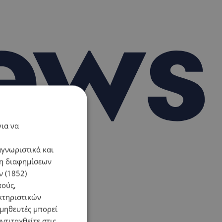
για να
αγνωριστικά και
ση διαφημίσεων
 (1852)
πούς,
κτηριστικών
ομηθευτές μπορεί
ντιταχθείτε στις