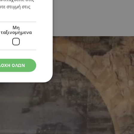
τε στιγμή στις
Μη
ταξινομημενα
ΔΟΧΗ ΟΛΩΝ