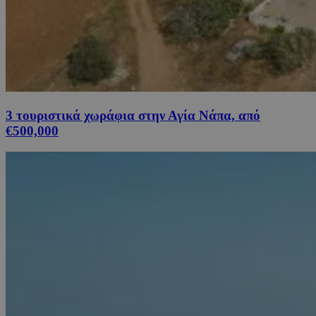
3 τουριστικά χωράφια στην Αγία Νάπα, από
€500,000