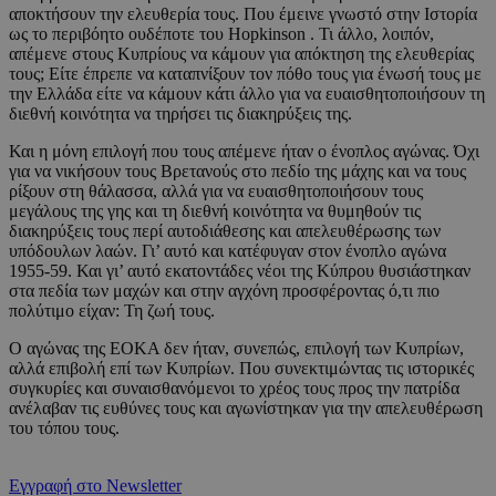
αποκτήσουν την ελευθερία τους. Που έμεινε γνωστό στην Ιστορία
ως το περιβόητο ουδέποτε του Hopkinson . Τι άλλο, λοιπόν,
απέμενε στους Κυπρίους να κάμουν για απόκτηση της ελευθερίας
τους; Είτε έπρεπε να καταπνίξουν τον πόθο τους για ένωσή τους με
την Ελλάδα είτε να κάμουν κάτι άλλο για να ευαισθητοποιήσουν τη
διεθνή κοινότητα να τηρήσει τις διακηρύξεις της.
Και η μόνη επιλογή που τους απέμενε ήταν ο ένοπλος αγώνας. Όχι
για να νικήσουν τους Βρετανούς στο πεδίο της μάχης και να τους
ρίξουν στη θάλασσα, αλλά για να ευαισθητοποιήσουν τους
μεγάλους της γης και τη διεθνή κοινότητα να θυμηθούν τις
διακηρύξεις τους περί αυτοδιάθεσης και απελευθέρωσης των
υπόδουλων λαών. Γι’ αυτό και κατέφυγαν στον ένοπλο αγώνα
1955-59. Και γι’ αυτό εκατοντάδες νέοι της Κύπρου θυσιάστηκαν
στα πεδία των μαχών και στην αγχόνη προσφέροντας ό,τι πιο
πολύτιμο είχαν: Τη ζωή τους.
Ο αγώνας της ΕΟΚΑ δεν ήταν, συνεπώς, επιλογή των Κυπρίων,
αλλά επιβολή επί των Κυπρίων. Που συνεκτιμώντας τις ιστορικές
συγκυρίες και συναισθανόμενοι το χρέος τους προς την πατρίδα
ανέλαβαν τις ευθύνες τους και αγωνίστηκαν για την απελευθέρωση
του τόπου τους.
Εγγραφή στο Newsletter