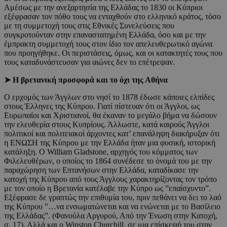
Αμέσως με την ανεξαρτησία της Ελλάδας το 1830 οι Κύπριοι
εξέφρασαν τον πόθο τους να ενταχθούν στο ελληνικό κράτος, τόσο
με τη συμμετοχή τους στις Εθνικές Συνελεύσεις που
συγκροτούνταν στην επαναστατημένη Ελλάδα, όσο και με την
έμπρακτη συμμετοχή τους στον ίδιο τον απελευθερωτικό αγώνα
που προηγήθηκε. Οι περιστάσεις, όμως, και οι κατακτητές τους που
τους καταδυνάστευσαν για αιώνες δεν το επέτρεψαν.
➤ Η βρετανική προσφορά και το όχι της Αθήνα
Ο ερχομός των Άγγλων στο νησί το 1878 έδωσε κάποιες ελπίδες
στους Έλληνες της Κύπρου. Γιατί πίστευαν ότι οι Άγγλοι, ως
Ευρωπαίοι και Χριστιανοί, θα έκαναν το μεγάλο βήμα να δώσουν
την ελευθερία στους Κυπρίους. Άλλωστε, κατά καιρούς Άγγλοι
πολιτικοί και πολιτειακοί άρχοντες κατ’ επανάληψη διακήρυξαν ότι
η ΕΝΩΣΗ της Κύπρου με την Ελλάδα ήταν μια φυσική, ιστορική
κατάληξη. Ο William Gladstone, αρχηγός του κόμματος των
Φιλελευθέρων, ο οποίος το 1864 συνέδεσε το όνομά του με την
παραχώρηση των Επτανήσων στην Ελλάδα, καταδίκασε την
κατοχή της Κύπρου από τους Άγγλους χαρακτηρίζοντας τον τρόπο
με τον οποίο η Βρετανία κατέλαβε την Κύπρο ως ”επαίσχυντο”.
Εξέφρασε δε γραπτώς την επιθυμία του, πριν πεθάνει να δει το λαό
της Κύπρου ”…να ενσωματώνεται και να ενώνεται με το Βασίλειο
της Ελλάδας”. (Φανούλα Αργυρού, Από την Ένωση στην Κατοχή,
σ. 17). Αλλά και ο Winston Churchill, σε μια επίσκεψή του στην