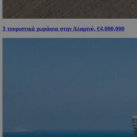
3 τουριστικά χωράφια στην Αλαμινό, €4,000,000