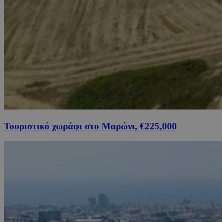
Τουριστικό χωράφι στο Μαρώνι, €225,000