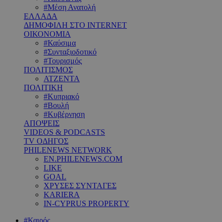
#Μέση Ανατολή
ΕΛΛΑΔΑ
ΔΗΜΟΦΙΛΗ ΣΤΟ INTERNET
ΟΙΚΟΝΟΜΙΑ
#Καύσιμα
#Συνταξιοδοτικό
#Τουρισμός
ΠΟΛΙΤΙΣΜΟΣ
ΑΤΖΕΝΤΑ
ΠΟΛΙΤΙΚΗ
#Κυπριακό
#Βουλή
#Κυβέρνηση
ΑΠΟΨΕΙΣ
VIDEOS & PODCASTS
TV ΟΔΗΓΟΣ
PHILENEWS NETWORK
EN.PHILENEWS.COM
LIKE
GOAL
ΧΡΥΣΕΣ ΣΥΝΤΑΓΕΣ
KARIERA
IN-CYPRUS PROPERTY
#Καιρός