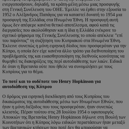
ενεργοποιήσουν, δηλαδή, τα κράτη-μέλη μέσω μιας προσφυγής
στη Γενική Συνέλευση του ΟΗΕ. Έμελλε να έρθει στην εξουσία το
1952 ο Αλέξανδρος Παπάγος για να καταστεί δυνατή το 1954 μια
προσφυγή της Ελλάδας στα Ηνωμένα Έθνη. Η προσφυγή αυτή
όμως δεν απέφερε κανένα θετικό αποτέλεσμα, αφού κατά τις
διεργασίες που ακολούθησαν και η ίδια η Ελλάδα ενέκρινε το
σχετικό ψήφισμα της Γενικής Συνέλευσης το οποίο απέκλειε ”επί
του παρόντος” τη συζήτηση του Κυπριακού στα Ηνωμένα Έθνη.
Έκλεινε συνεπώς η μόνη ειρηνική δίοδος που προσφερόταν για την
Κύπρο, η οποία δεν είχε κανένα άλλο τρόπο για διεθνοποίηση του
προβλήματός της και ευαισθητοποίηση της διεθνούς κοινότητας να
θυμηθεί τις διακηρύξεις της περί αυτοδιάθεσης των λαών. Ειδικά
δε όταν η Βρετανία ούτε που ήθελε να συνομιλήσει με τους
Κυπρίους για το θέμα.
Το ποτέ και το ουδέποτε του Henry Hopkinson για
αυτοδιάθεση της Κύπρου
Ο δρόμος για ειρηνική διεκδίκηση από τους Κυπρίους του
δικαιώματος της αυτοδιάθεσης μέσω των Ηνωμένων Εθνών, που
ήταν η μόνη διέξοδος που τους προσφερόταν, ήταν συνεπώς
κλειστός. Πέραν τούτου στις 28 Ιουλίου 1954 ο υφυπουργός
Αποικιών της Βρετανίας Henry Hopkinson δήλωνε στη Βουλή των
Κοινοτήτων ότι η Κύπρος λόγω ειδικών περιστάσεων ήταν μεταξύ
των βρετανικών κτήσεων που ποτέ δεν θα μπορούσαν να