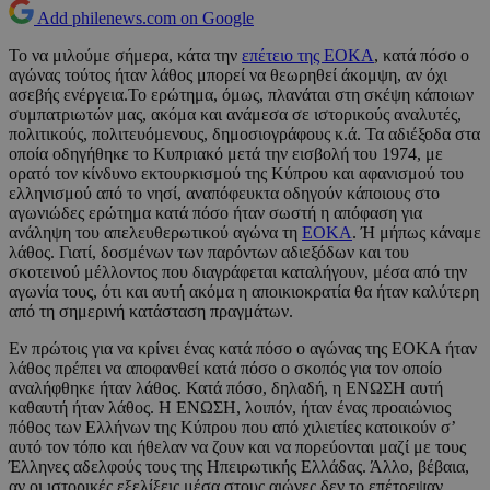
Add philenews.com on Google
Το να μιλούμε σήμερα, κάτα την
επέτειο της ΕΟΚΑ
, κατά πόσο ο
αγώνας τούτος ήταν λάθος μπορεί να θεωρηθεί άκομψη, αν όχι
ασεβής ενέργεια.Το ερώτημα, όμως, πλανάται στη σκέψη κάποιων
συμπατριωτών μας, ακόμα και ανάμεσα σε ιστορικούς αναλυτές,
πολιτικούς, πολιτευόμενους, δημοσιογράφους κ.ά. Τα αδιέξοδα στα
οποία οδηγήθηκε το Κυπριακό μετά την εισβολή του 1974, με
ορατό τον κίνδυνο εκτουρκισμού της Κύπρου και αφανισμού του
ελληνισμού από το νησί, αναπόφευκτα οδηγούν κάποιους στο
αγωνιώδες ερώτημα κατά πόσο ήταν σωστή η απόφαση για
ανάληψη του απελευθερωτικού αγώνα τη
ΕΟΚΑ
. Ή μήπως κάναμε
λάθος. Γιατί, δοσμένων των παρόντων αδιεξόδων και του
σκοτεινού μέλλοντος που διαγράφεται καταλήγουν, μέσα από την
αγωνία τους, ότι και αυτή ακόμα η αποικιοκρατία θα ήταν καλύτερη
από τη σημερινή κατάσταση πραγμάτων.
Εν πρώτοις για να κρίνει ένας κατά πόσο ο αγώνας της ΕΟΚΑ ήταν
λάθος πρέπει να αποφανθεί κατά πόσο ο σκοπός για τον οποίο
αναλήφθηκε ήταν λάθος. Κατά πόσο, δηλαδή, η ΕΝΩΣΗ αυτή
καθαυτή ήταν λάθος. Η ΕΝΩΣΗ, λοιπόν, ήταν ένας προαιώνιος
πόθος των Ελλήνων της Κύπρου που από χιλιετίες κατοικούν σ’
αυτό τον τόπο και ήθελαν να ζουν και να πορεύονται μαζί με τους
Έλληνες αδελφούς τους της Ηπειρωτικής Ελλάδας. Άλλο, βέβαια,
αν οι ιστορικές εξελίξεις μέσα στους αιώνες δεν το επέτρεψαν.