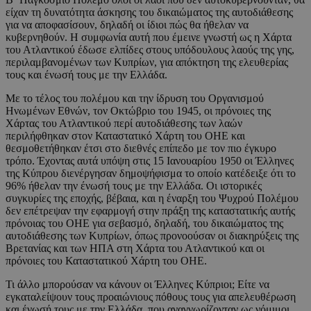
είχαν τη δυνατότητα άσκησης του δικαιώματος της αυτοδιάθεσης
για να αποφασίσουν, δηλαδή οι ίδιοι πώς θα ήθελαν να
κυβερνηθούν. Η συμφωνία αυτή που έμεινε γνωστή ως η Χάρτα
του Ατλαντικού έδωσε ελπίδες στους υπόδουλους λαούς της γης,
περιλαμβανομένων των Κυπρίων, για απόκτηση της ελευθερίας
τους και ένωσή τους με την Ελλάδα.
Με το τέλος του πολέμου και την ίδρυση του Οργανισμού
Ηνωμένων Εθνών, τον Οκτώβριο του 1945, οι πρόνοιες της
Χάρτας του Ατλαντικού περί αυτοδιάθεσης των λαών
περιλήφθηκαν στον Καταστατικό Χάρτη του ΟΗΕ και
θεσμοθετήθηκαν έτσι στο διεθνές επίπεδο με τον πιο έγκυρο
τρόπο. Έχοντας αυτά υπόψη στις 15 Ιανουαρίου 1950 οι Έλληνες
της Κύπρου διενέργησαν δημοψήφισμα το οποίο κατέδειξε ότι το
96% ήθελαν την ένωσή τους με την Ελλάδα. Οι ιστορικές
συγκυρίες της εποχής, βέβαια, και η έναρξη του Ψυχρού Πολέμου
δεν επέτρεψαν την εφαρμογή στην πράξη της καταστατικής αυτής
πρόνοιας του ΟΗΕ για σεβασμό, δηλαδή, του δικαιώματος της
αυτοδιάθεσης των Κυπρίων, όπως προνοούσαν οι διακηρύξεις της
Βρετανίας και των ΗΠΑ στη Χάρτα του Ατλαντικού και οι
πρόνοιες του Καταστατικού Χάρτη του ΟΗΕ.
Τι άλλο μπορούσαν να κάνουν οι Έλληνες Κύπριοι; Είτε να
εγκαταλείψουν τους προαιώνιους πόθους τους για απελευθέρωση
και ένωσή τους με την Ελλάδα, που αναγνωρίζονταν ως νόμιμοι