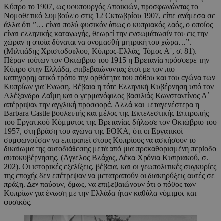
Κύπρο το 1907, ως υφυπουργός Αποικιών, προσφωνώντας το
Νομοθετικό Συμβούλιο στις 12 Οκτωβρίου 1907, είπε ανάμεσα σε
άλλα ότι ”… είναι πολύ φυσικόν όπως ο κυπριακός λαός, ο οποίος
είναι ελληνικής καταγωγής, θεωρεί την ενσωμάτωσίν του εις την
χώραν η οποία δύναται να ονομασθή μητρική του χώρα…”.
(Μιλτιάδης Χριστοδούλου, Κύπρος-Ελλάς, Τόμος Α΄, σ. 81).
Πέραν τούτων τον Οκτώβριο του 1915 η Βρετανία πρόσφερε την
Κύπρο στην Ελλάδα, επιβεβαιώνοντας έτσι με τον πιο
κατηγορηματικό τρόπο την ορθότητα του πόθου και του αγώνα των
Κυπρίων για Ένωση. Βέβαια η τότε Ελληνική Κυβέρνηση υπό τον
Αλέξανδρο Ζαΐμη και ο γερμανόφιλος βασιλιάς Κωνσταντίνος Α΄
απέρριψαν την αγγλική προσφορά. Αλλά και μεταγενέστερα η
Barbara Castle βουλευτής και μέλος της Εκτελεστικής Επιτροπής
του Εργατικού Κόμματος της Βρετανίας δήλωσε τον Οκτώβριο του
1957, στη βράση του αγώνα της ΕΟΚΑ, ότι οι Εργατικοί
συμφωνούσαν να επιτραπεί στους Κυπρίους να ασκήσουν το
δικαίωμα της αυτοδιάθεσης μετά από μια προκαθορισμένη περίοδο
αυτοκυβέρνησης. (Άγγελος Βλάχος, Δέκα Χρόνια Κυπριακού, σ.
202). Οι ιστορικές εξελίξεις, βέβαια, και οι γεωπολιτικές συγκυρίες
της εποχής δεν επέτρεψαν να μετατραπούν οι διακηρύξεις αυτές σε
πράξη. Δεν παύουν, όμως, να επιβεβαιώνουν ότι ο πόθος των
Κυπρίων για ένωση με την Ελλάδα ήταν καθόλα νόμιμος και
φυσικός.