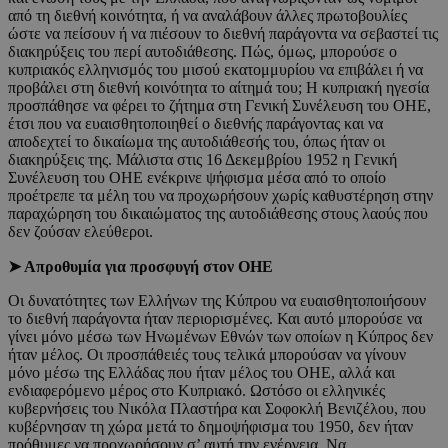
από τη διεθνή κοινότητα, ή να αναλάβουν άλλες πρωτοβουλίες
ώστε να πείσουν ή να πιέσουν το διεθνή παράγοντα να σεβαστεί τις
διακηρύξεις του περί αυτοδιάθεσης. Πώς, όμως, μπορούσε ο
κυπριακός ελληνισμός του μισού εκατομμυρίου να επιβάλει ή να
προβάλει στη διεθνή κοινότητα το αίτημά του; Η κυπριακή ηγεσία
προσπάθησε να φέρει το ζήτημα στη Γενική Συνέλευση του ΟΗΕ,
έτσι που να ευαισθητοποιηθεί ο διεθνής παράγοντας και να
αποδεχτεί το δικαίωμα της αυτοδιάθεσής του, όπως ήταν οι
διακηρύξεις της. Μάλιστα στις 16 Δεκεμβρίου 1952 η Γενική
Συνέλευση του ΟΗΕ ενέκρινε ψήφισμα μέσα από το οποίο
προέτρεπε τα μέλη του να προχωρήσουν χωρίς καθυστέρηση στην
παραχώρηση του δικαιώματος της αυτοδιάθεσης στους λαούς που
δεν ζούσαν ελεύθεροι.
➤ Απροθυμία για προσφυγή στον ΟΗΕ
Οι δυνατότητες των Ελλήνων της Κύπρου να ευαισθητοποιήσουν
το διεθνή παράγοντα ήταν περιορισμένες. Και αυτό μπορούσε να
γίνει μόνο μέσω των Ηνωμένων Εθνών των οποίων η Κύπρος δεν
ήταν μέλος. Οι προσπάθειές τους τελικά μπορούσαν να γίνουν
μόνο μέσω της Ελλάδας που ήταν μέλος του ΟΗΕ, αλλά και
ενδιαφερόμενο μέρος στο Κυπριακό. Ωστόσο οι ελληνικές
κυβερνήσεις του Νικόλα Πλαστήρα και Σοφοκλή Βενιζέλου, που
κυβέρνησαν τη χώρα μετά το δημοψήφισμα του 1950, δεν ήταν
πρόθυμες να προχωρήσουν σ’ αυτή την ενέργεια. Να