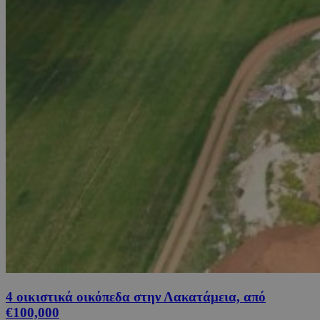
4 οικιστικά οικόπεδα στην Λακατάμεια, από
€100,000