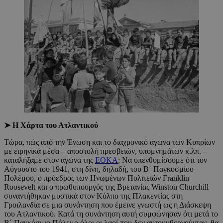
➤ Η Χάρτα του Ατλαντικού
Τώρα, πώς από την Ένωση και το διαχρονικό αγώνα των Κυπρίων
με ειρηνικά μέσα – αποστολή πρεσβειών, υπομνημάτων κ.λπ. –
καταλήξαμε στον αγώνα της
ΕΟΚΑ
; Να υπενθυμίσουμε ότι τον
Αύγουστο του 1941, στη δίνη, δηλαδή, του Β΄ Παγκοσμίου
Πολέμου, ο πρόεδρος των Ηνωμένων Πολιτειών Franklin
Roosevelt και ο πρωθυπουργός της Βρετανίας Winston Churchill
συναντήθηκαν μυστικά στον Κόλπο της Πλακεντίας στη
Γροιλανδία σε μια συνάντηση που έμεινε γνωστή ως η Διάσκεψη
του Ατλαντικού. Κατά τη συνάντηση αυτή συμφώνησαν ότι μετά το
Β΄ Παγκόσμιο Πόλεμο όλοι οι λαοί που δεν αυτοκυβερνούνταν, θα