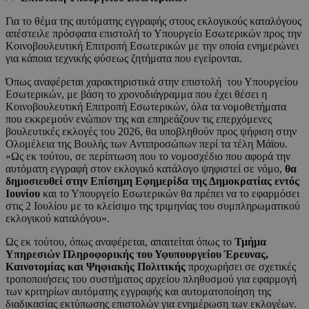
Για το θέμα της αυτόματης εγγραφής στους εκλογικούς καταλόγους
απέστειλε πρόσφατα επιστολή το Υπουργείο Εσωτερικών προς την
Κοινοβουλευτική Επιτροπή Εσωτερικών με την οποία ενημερώνει
για κάποια τεχνικής φύσεως ζητήματα που εγείρονται.
Όπως αναφέρεται χαρακτηριστικά στην επιστολή του Υπουργείου
Εσωτερικών, με βάση το χρονοδιάγραμμα που έχει θέσει η
Κοινοβουλευτική Επιτροπή Εσωτερικών, όλα τα νομοθετήματα
που εκκρεμούν ενώπιον της και επηρεάζουν τις επερχόμενες
βουλευτικές εκλογές του 2026, θα υποβληθούν προς ψήφιση στην
Ολομέλεια της Βουλής των Αντιπροσώπων περί τα τέλη Μάϊου.
«Ως εκ τούτου, σε περίπτωση που το νομοσχέδιο που αφορά την
αυτόματη εγγραφή στον εκλογικό κατάλογο ψηφιστεί σε νόμο,
θα
δημοσιευθεί στην Επίσημη Εφημερίδα της Δημοκρατίας εντός
Ιουνίου
και το Υπουργείο Εσωτερικών θα πρέπει να το εφαρμόσει
στις 2 Ιουλίου με το κλείσιμο της τριμηνίας του συμπληρωματικού
εκλογικού καταλόγου».
Ως εκ τούτου, όπως αναφέρεται, απαιτείται όπως το
Τμήμα
Υπηρεσιών Πληροφορικής του Υφυπουργείου Έρευνας,
Καινοτομίας και Ψηφιακής Πολιτικής
προχωρήσει σε σχετικές
τροποποιήσεις του συστήματος αρχείου πληθυσμού για εφαρμογή
των κριτηρίων αυτόματης εγγραφής και αυτοματοποίηση της
διαδικασίας εκτύπωσης επιστολών για ενημέρωση των εκλογέων.