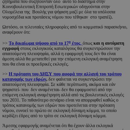
ζητήματα που συζητούνταν όλο αυτό το διάστημα στην
Κοινοβουλευτική Επιτροπή Εσωτερικών οδηγούνται στην
Ολομέλεια της Βουλής για ψήφιση μαζί με όλα τα υπόλοιπα
νομοσχέδια και προτάσεις νόμου που τέθηκαν στο τραπέζι.
Ωστόσο, οι τελευταίες πληροφορίες από το κομματικό παρασκήνιο,
αναφέρουν ότι:
ο
>>
Το δικαίωμα ψήφου από το 17
έτος
,
όπως
και η αυτόματη
εγγραφή
στους εκλογικούς καταλόγους θα συγκεντρώσουν την
απαιτούμενη πλειοψηφία, αλλά η εφαρμογή τους δεν θα είναι
άμεση αλλά θα μετατεθεί για την επόμενη εκλογική αναμέτρηση
που θα είναι οι προεδρικές εκλογές.
>>
Η πρόταση του ΔΗΣΥ που αφορά την αλλαγή του τρόπου
κατανομής των εδρών
,
δεν φαίνεται να συγκεντρώσει την
απαιτούμενη πλειοψηφία. Σε κάθε περίπτωση, ακόμα και εάν
ψηφιστεί- που δεν αναμένεται- δεν θα εφαρμοστεί από την
επόμενη εκλογική αναμέτρηση αλλά από τις βουλευτικές εκλογές
του 2031. Το πιθανότερο σενάριο είναι να απορριφθεί καθώς ο
τρόπος κατανομής των εδρών που προτείνεται στην πρόταση
νόμου, ευνοεί το πρώτο σε εκλογική δύναμη κόμμα, το οποίο
κερδίζει έδρες από το τρίτο σε εκλογική δύναμη κόμμα.
Άμεσης εφαρμογής αναμένεται ότι θα έχουν άλλα εκλογικά