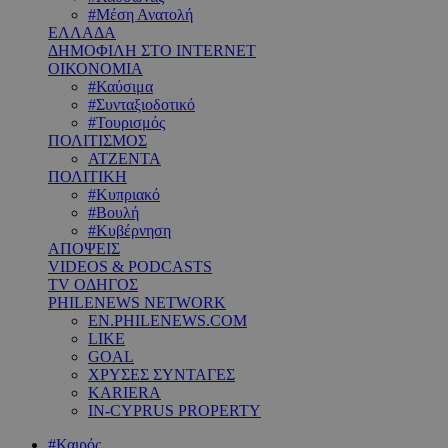
#Μέση Ανατολή
ΕΛΛΑΔΑ
ΔΗΜΟΦΙΛΗ ΣΤΟ INTERNET
ΟΙΚΟΝΟΜΙΑ
#Καύσιμα
#Συνταξιοδοτικό
#Τουρισμός
ΠΟΛΙΤΙΣΜΟΣ
ΑΤΖΕΝΤΑ
ΠΟΛΙΤΙΚΗ
#Κυπριακό
#Βουλή
#Κυβέρνηση
ΑΠΟΨΕΙΣ
VIDEOS & PODCASTS
TV ΟΔΗΓΟΣ
PHILENEWS NETWORK
EN.PHILENEWS.COM
LIKE
GOAL
ΧΡΥΣΕΣ ΣΥΝΤΑΓΕΣ
KARIERA
IN-CYPRUS PROPERTY
#Καιρός