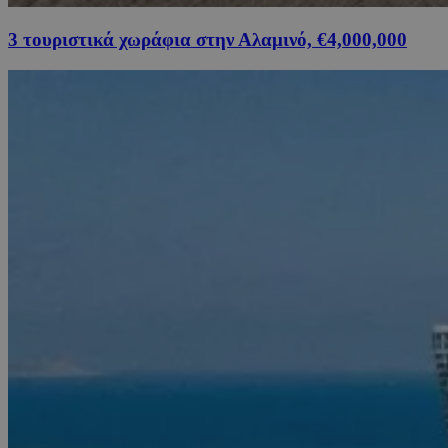
3 τουριστικά χωράφια στην Αλαμινό, €4,000,000