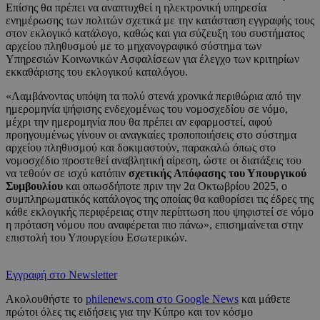
Επίσης θα πρέπει να αναπτυχθεί η ηλεκτρονική υπηρεσία
ενημέρωσης των πολιτών σχετικά με την κατάσταση εγγραφής τους
στον εκλογικό κατάλογο, καθώς και για σύζευξη του συστήματος
αρχείου πληθυσμού με το μηχανογραφικό σύστημα των
Υπηρεσιών Κοινωνικών Ασφαλίσεων για έλεγχο των κριτηρίων
εκκαθάρισης του εκλογικού καταλόγου.
«Λαμβάνοντας υπόψη τα πολύ στενά χρονικά περιθώρια από την
ημερομηνία ψήφισης ενδεχομένως του νομοσχεδίου σε νόμο,
μέχρι την ημερομηνία που θα πρέπει αν εφαρμοστεί, αφού
προηγουμένως γίνουν οι αναγκαίες τροποποιήσεις στο σύστημα
αρχείου πληθυσμού και δοκιμαστούν, παρακαλώ όπως στο
νομοσχέδιο προστεθεί αναβλητική αίρεση, ώστε οι διατάξεις του
να τεθούν σε ισχύ κατόπιν
σχετικής Απόφασης του Υπουργικού
Συμβουλίου
και οπωσδήποτε πριν την 2α Οκτωβρίου 2025, ο
συμπληρωματικός κατάλογος της οποίας θα καθορίσει τις έδρες της
κάθε εκλογικής περιφέρειας στην περίπτωση που ψηφιστεί σε νόμο
η πρόταση νόμου που αναφέρεται πιο πάνω», επισημαίνεται στην
επιστολή του Υπουργείου Εσωτερικών.
Εγγραφή στο Newsletter
Ακολουθήστε το
philenews.com στο Google News
και μάθετε
πρώτοι όλες τις ειδήσεις για την Κύπρο και τον κόσμο