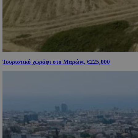
Τουριστικό χωράφι στο Μαρώνι, €225,000