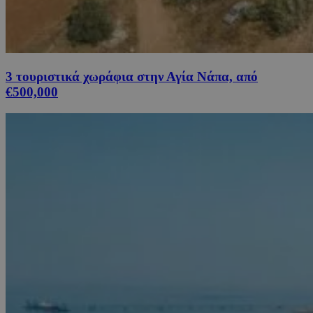
3 τουριστικά χωράφια στην Αγία Νάπα, από
€500,000