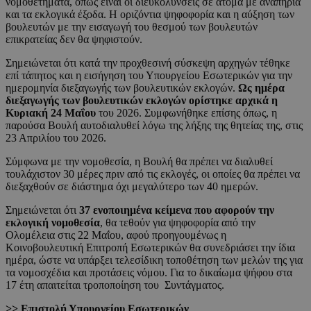
νομοθετήματα, όπως είναι οι διευκολύνσεις σε άτομα με αναπηρία
και τα εκλογικά έξοδα. Η οριζόντια ψηφοφορία και η αύξηση των
βουλευτών με την εισαγωγή του θεσμού των βουλευτών
επικρατείας δεν θα ψηφιστούν.
Σημειώνεται ότι κατά την προχθεσινή σύσκεψη αρχηγών τέθηκε
επί τάπητος και η εισήγηση του Υπουργείου Εσωτερικών για την
ημερομηνία διεξαγωγής των βουλευτικών εκλογών.
Ως ημέρα
διεξαγωγής των βουλευτικών εκλογών ορίστηκε
αρχικά η
Κυριακή 24 Μαΐου
του 2026. Συμφωνήθηκε επίσης όπως, η
παρούσα Βουλή αυτοδιαλυθεί λόγω της λήξης της θητείας της, στις
23 Απριλίου του 2026.
Σύμφωνα με την νομοθεσία, η Βουλή θα πρέπει να διαλυθεί
τουλάχιστον 30 μέρες πριν από τις εκλογές, οι οποίες θα πρέπει να
διεξαχθούν σε διάστημα όχι μεγαλύτερο των 40 ημερών.
Σημειώνεται ότι
37 ενοποιημένα κείμενα που αφορούν την
εκλογική νομοθεσία
, θα τεθούν για ψηφοφορία από την
Ολομέλεια στις 22 Μαΐου, αφού προηγουμένως η
Κοινοβουλευτική Επιτροπή Εσωτερικών θα συνεδριάσει την ίδια
ημέρα, ώστε να υπάρξει τελεσίδικη τοποθέτηση των μελών της για
τα νομοσχέδια και προτάσεις νόμου. Για το δικαίωμα ψήφου στα
17 έτη απαιτείται τροποποίηση του Συντάγματος.
>> Επιστολή Υπουργείου Εσωτερικών