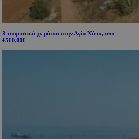
3 τουριστικά χωράφια στην Αγία Νάπα, από
€500,000