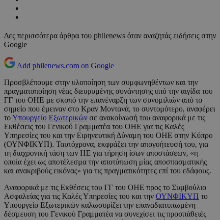
Δες περισσότερα άρθρα του philenews όταν αναζητάς ειδήσεις στην
Google
Add philenews.com on Google
Προσβλέπουμε στην υλοποίηση των συμφωνηθέντων και την
πραγματοποίηση νέας διευρυμένης συνάντησης υπό την αιγίδα του
ΓΓ του ΟΗΕ με σκοπό την επανέναρξη των συνομιλιών από το
σημείο που έμειναν στο Κραν Μοντανά, το συντομότερο, αναφέρει
το
Υπουργείο Εξωτερικών
σε ανακοίνωσή του αναφορικά με τις
Εκθέσεις του Γενικού Γραμματέα του ΟΗΕ για τις Καλές
Υπηρεσίες του και την Ειρηνευτική Δύναμη του ΟΗΕ στην Κύπρο
(ΟΥNΦΙΚΥΠ). Ταυτόχρονα, εκφράζει την απογοήτευσή του, για
τη διαχρονική τάση των ΗΕ για τήρηση ίσων αποστάσεων, «η
οποία έχει ως αποτέλεσμα την αποτύπωση μίας αποσπασματικής
και ανακριβούς εικόνας» για τις πραγματικότητες επί του εδάφους.
Αναφορικά με τις Εκθέσεις του ΓΓ του ΟΗΕ προς το Συμβούλιο
Ασφαλείας για τις Καλές Υπηρεσίες του και την
ΟΥΝΦΙΚΥΠ
το
Υπουργείο Εξωτερικών καλωσορίζει την επαναδιατυπωμένη
δέσμευση του Γενικού Γραμματέα να συνεχίσει τις προσπάθειές