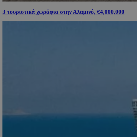
3 τουριστικά χωράφια στην Αλαμινό, €4,000,000