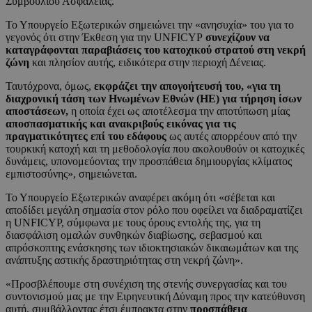
Συμβουλίου Ασφαλείας.
Το Υπουργείο Εξωτερικών σημειώνει την «ανησυχία» του για το
γεγονός ότι στην Έκθεση για την UNFICYP
συνεχίζουν να
καταγράφονται παραβιάσεις του κατοχικού στρατού στη νεκρή
ζώνη
και πλησίον αυτής, ειδικότερα στην περιοχή Δένειας.
Ταυτόχρονα, όμως,
εκφράζει την απογοήτευσή του, «για τη
διαχρονική τάση των Ηνωμένων Εθνών (HE) για τήρηση ίσων
αποστάσεων,
η οποία έχει ως αποτέλεσμα την αποτύπωση μίας
αποσπασματικής και ανακριβούς εικόνας για τις
πραγματικότητες επί του εδάφους
ως αυτές απορρέουν από την
τουρκική κατοχή και τη μεθοδολογία που ακολουθούν οι κατοχικές
δυνάμεις, υπονομεύοντας την προσπάθεια δημιουργίας κλίματος
εμπιστοσύνης», σημειώνεται.
Το Υπουργείο Εξωτερικών αναφέρει ακόμη ότι «σέβεται και
αποδίδει μεγάλη σημασία στον ρόλο που οφείλει να διαδραματίζει
η UNFICYP, σύμφωνα με τους όρους εντολής της, για τη
διασφάλιση ομαλών συνθηκών διαβίωσης, σεβασμού και
απρόσκοπτης ενάσκησης των ιδιοκτησιακών δικαιωμάτων και της
ανάπτυξης αστικής δραστηριότητας στη νεκρή ζώνη».
«Προσβλέπουμε στη συνέχιση της στενής συνεργασίας και του
συντονισμού μας με την Ειρηνευτική Δύναμη προς την κατεύθυνση
αυτή, συμβάλλοντας έτσι έμπρακτα στην
προσπάθεια