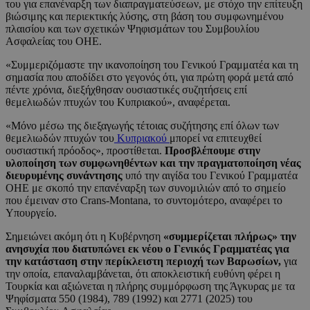
του για επανέναρξη των διαπραγματεύσεων, με στόχο την επίτευξη
βιώσιμης και περιεκτικής λύσης, στη βάση του συμφωνημένου
πλαισίου και των σχετικών Ψηφισμάτων του Συμβουλίου
Ασφαλείας του ΟΗΕ.
«Συμμεριζόμαστε την ικανοποίηση του Γενικού Γραμματέα και τη
σημασία που αποδίδει στο γεγονός ότι, για πρώτη φορά μετά από
πέντε χρόνια, διεξήχθησαν ουσιαστικές συζητήσεις επί
θεμελιωδών πτυχών του Κυπριακού», αναφέρεται.
«Μόνο μέσω της διεξαγωγής τέτοιας συζήτησης επί όλων των
θεμελιωδών πτυχών του
Κυπριακού
μπορεί να επιτευχθεί
ουσιαστική πρόοδος», προστίθεται.
Προσβλέπουμε στην
υλοποίηση των συμφωνηθέντων και την πραγματοποίηση νέας
διευρυμένης συνάντησης
υπό την αιγίδα του Γενικού Γραμματέα
ΟΗΕ με σκοπό την επανέναρξη των συνομιλιών από το σημείο
που έμειναν στο Crans-Montana, το συντομότερο, αναφέρει το
Υπουργείο.
Σημειώνει ακόμη ότι η Κυβέρνηση
«συμμερίζεται πλήρως» την
ανησυχία που διατυπώνει εκ νέου ο Γενικός Γραμματέας για
την κατάσταση στην περίκλειστη περιοχή των Βαρωσίων,
για
την οποία, επαναλαμβάνεται, ότι αποκλειστική ευθύνη φέρει η
Τουρκία και αξιώνεται η πλήρης συμμόρφωση της Άγκυρας με τα
Ψηφίσματα 550 (1984), 789 (1992) και 2771 (2025) του