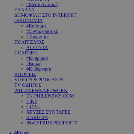
#Μέση Ανατολή
ΕΛΛΑΔΑ
ΔΗΜΟΦΙΛΗ ΣΤΟ INTERNET
ΟΙΚΟΝΟΜΙΑ
#Καύσιμα
#Συνταξιοδοτικό
#Τουρισμός
ΠΟΛΙΤΙΣΜΟΣ
ΑΤΖΕΝΤΑ
ΠΟΛΙΤΙΚΗ
#Κυπριακό
#Βουλή
#Κυβέρνηση
ΑΠΟΨΕΙΣ
VIDEOS & PODCASTS
TV ΟΔΗΓΟΣ
PHILENEWS NETWORK
EN.PHILENEWS.COM
LIKE
GOAL
ΧΡΥΣΕΣ ΣΥΝΤΑΓΕΣ
KARIERA
IN-CYPRUS PROPERTY
#Καιρός