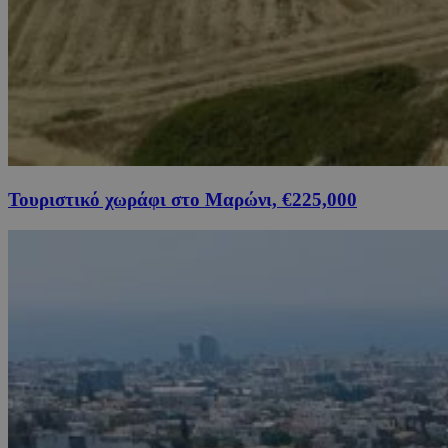
Τουριστικό χωράφι στο Μαρώνι, €225,000