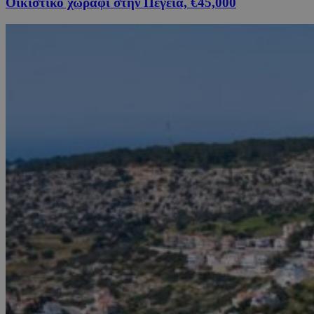
Οικιστικό χωράφι στην Πέγεια, €45,000