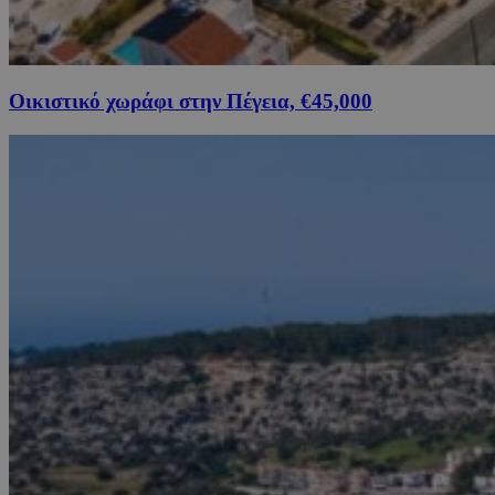
Οικιστικό χωράφι στην Πέγεια, €45,000