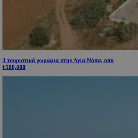
3 τουριστικά χωράφια στην Αγία Νάπα, από
€500,000