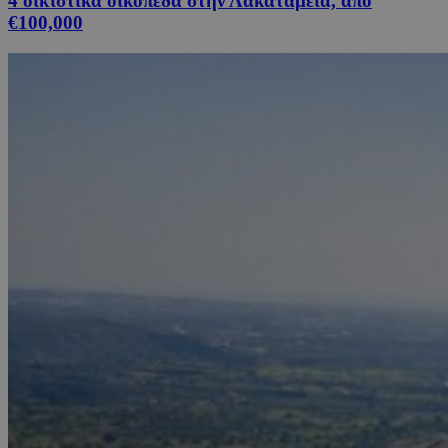
4 οικιστικά οικόπεδα στην Λακατάμεια, από
€100,000