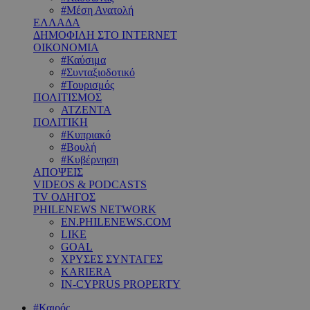
#Μέση Ανατολή
ΕΛΛΑΔΑ
ΔΗΜΟΦΙΛΗ ΣΤΟ INTERNET
ΟΙΚΟΝΟΜΙΑ
#Καύσιμα
#Συνταξιοδοτικό
#Τουρισμός
ΠΟΛΙΤΙΣΜΟΣ
ΑΤΖΕΝΤΑ
ΠΟΛΙΤΙΚΗ
#Κυπριακό
#Βουλή
#Κυβέρνηση
ΑΠΟΨΕΙΣ
VIDEOS & PODCASTS
TV ΟΔΗΓΟΣ
PHILENEWS NETWORK
EN.PHILENEWS.COM
LIKE
GOAL
ΧΡΥΣΕΣ ΣΥΝΤΑΓΕΣ
KARIERA
IN-CYPRUS PROPERTY
#Καιρός