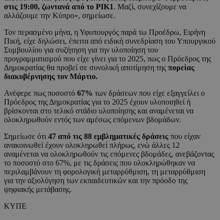
στις 19:00, ζωντανά από το ΡΙΚ1
. Μαζί, συνεχίζουμε να
αλλάζουμε την Κύπρο», σημείωσε.
Τον περασμένο μήνα, η Υφυπουργός παρά τω Προέδρω, Ειρήνη
Πική, είχε δηλώσει, έπειτα από ειδική συνεδρίαση του Υπουργικού
Συμβουλίου για συζήτηση για την υλοποίηση του
προγραμματισμού που είχε γίνει για το 2025, πως ο Πρόεδρος της
Δημοκρατίας θα προβεί σε συνολική αποτίμηση της
πορείας
διακυβέρνησης τον Μάρτιο.
Ανέφερε πως ποσοστό
67%
των δράσεων που είχε εξαγγείλει ο
Πρόεδρος της Δημοκρατίας για το 2025 έχουν υλοποιηθεί ή
βρίσκονται στο τελικό στάδιο υλοποίησης και αναμένεται να
ολοκληρωθούν εντός των αμέσως επόμενων βδομάδων.
Σημείωσε ότι
47 από τις 88 εμβληματικές δράσεις
που είχαν
ανακοινωθεί έχουν ολοκληρωθεί πλήρως, ενώ άλλες 12
αναμένεται να ολοκληρωθούν τις επόμενες βδομάδες, ανεβάζοντας
το ποσοστό στο 67%, με τις δράσεις που ολοκληρώθηκαν να
περιλαμβάνουν τη φορολογική μεταρρύθμιση, τη μεταρρύθμιση
για την αξιολόγηση των εκπαιδευτικών και την πρόοδο της
ψηφιακής μετάβασης.
ΚΥΠΕ