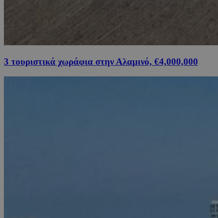
3 τουριστικά χωράφια στην Αλαμινό, €4,000,000