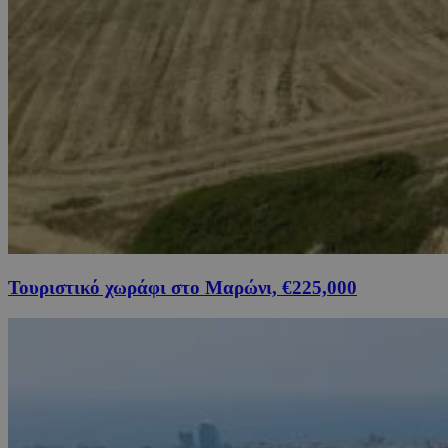
Τουριστικό χωράφι στο Μαρώνι, €225,000