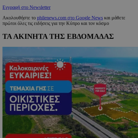
Εγγραφή στο Newsletter
Ακολουθήστε το
philenews.com στο Google News
και μάθετε
πρώτοι όλες τις ειδήσεις για την Κύπρο και τον κόσμο
ΤΑ ΑΚΙΝΗΤΑ ΤΗΣ ΕΒΔΟΜΑΔΑΣ