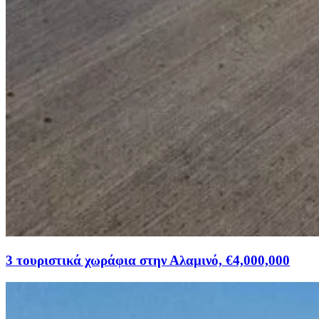
3 τουριστικά χωράφια στην Αλαμινό, €4,000,000