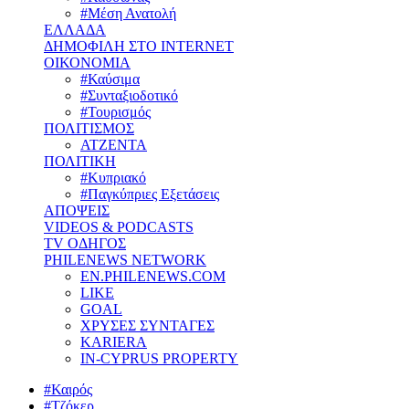
#Μέση Ανατολή
ΕΛΛΑΔΑ
ΔΗΜΟΦΙΛΗ ΣΤΟ INTERNET
ΟΙΚΟΝΟΜΙΑ
#Καύσιμα
#Συνταξιοδοτικό
#Τουρισμός
ΠΟΛΙΤΙΣΜΟΣ
ΑΤΖΕΝΤΑ
ΠΟΛΙΤΙΚΗ
#Κυπριακό
#Παγκύπριες Εξετάσεις
ΑΠΟΨΕΙΣ
VIDEOS & PODCASTS
TV ΟΔΗΓΟΣ
PHILENEWS NETWORK
EN.PHILENEWS.COM
LIKE
GOAL
ΧΡΥΣΕΣ ΣΥΝΤΑΓΕΣ
KARIERA
IN-CYPRUS PROPERTY
#Καιρός
#Τζόκερ