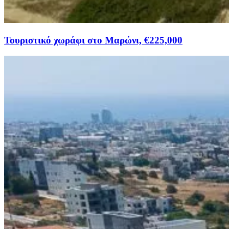
Τουριστικό χωράφι στο Μαρώνι, €225,000