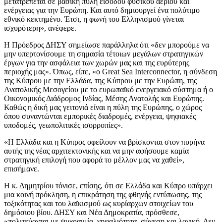
μετατρέπεται σε βασική πύλη εισόδου φυσικού αερίου και
ενέργειας για την Ευρώπη. Και αυτό δημιουργεί ένα πολύτιμο
εθνικό κεκτημένο. Έτσι, η φωνή του Ελληνισμού γίνεται
ισχυρότερη», ανέφερε.
Η Πρόεδρος ΔΗΣΥ σημείωσε παράλληλα ότι «δεν μπορούμε να
μην υπερτονίσουμε τη σημασία τέτοιων μεγάλων στρατηγικών
έργων για την ασφάλεια των χωρών μας και της ευρύτερης
περιοχής μας». Όπως, είπε, «ο Great Sea Interconnector, η σύνδεση
της Κύπρου με την Ελλάδα, της Κύπρου με την Ευρώπη, της
Ανατολικής Μεσογείου με το ευρωπαϊκό ενεργειακό σύστημα ή ο
Οικονομικός Διάδρομος Ινδίας, Μέσης Ανατολής και Ευρώπης.
Καθώς η δική μας γειτονιά είναι η πύλη της Ευρώπης, ο χώρος
όπου συναντώνται εμπορικές διαδρομές, ενέργεια, ψηφιακές
υποδομές, γεωπολιτικές ισορροπίες».
«Η Ελλάδα και η Κύπρος οφείλουν να βρίσκονται στον πυρήνα
αυτής της νέας αρχιτεκτονικής και να μην αφήσουμε καμία
στρατηγική επιλογή που αφορά το μέλλον μας να χαθεί»,
επισήμανε.
Η κ. Δημητρίου τόνισε, επίσης, ότι σε Ελλάδα και Κύπρο υπάρχει
μια κοινή πρόκληση, η επικράτηση της φθηνής εντύπωσης, της
τοξικότητας και του λαϊκισμού ως κυρίαρχων στοιχείων του
δημόσιου βίου. ΔΗΣΥ και Νέα Δημοκρατία, πρόσθεσε,
«πολιτεύονται με ψυχραιμία, νηφαλιότητα, σύνεση και λογική. Δεν