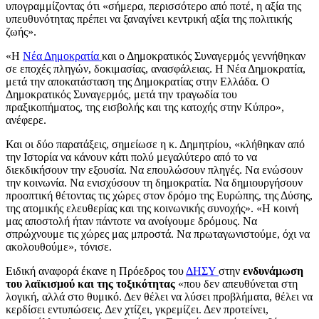
υπογραμμίζοντας ότι «σήμερα, περισσότερο από ποτέ, η αξία της
υπευθυνότητας πρέπει να ξαναγίνει κεντρική αξία της πολιτικής
ζωής».
«Η
Νέα Δημοκρατία
και ο Δημοκρατικός Συναγερμός γεννήθηκαν
σε εποχές πληγών, δοκιμασίας, ανασφάλειας. Η Νέα Δημοκρατία,
μετά την αποκατάσταση της Δημοκρατίας στην Ελλάδα. Ο
Δημοκρατικός Συναγερμός, μετά την τραγωδία του
πραξικοπήματος, της εισβολής και της κατοχής στην Κύπρο»,
ανέφερε.
Και οι δύο παρατάξεις, σημείωσε η κ. Δημητρίου, «κλήθηκαν από
την Ιστορία να κάνουν κάτι πολύ μεγαλύτερο από το να
διεκδικήσουν την εξουσία. Να επουλώσουν πληγές. Να ενώσουν
την κοινωνία. Να ενισχύσουν τη δημοκρατία. Να δημιουργήσουν
προοπτική θέτοντας τις χώρες στον δρόμο της Ευρώπης, της Δύσης,
της ατομικής ελευθερίας και της κοινωνικής συνοχής». «Η κοινή
μας αποστολή ήταν πάντοτε να ανοίγουμε δρόμους. Να
σπρώχνουμε τις χώρες μας μπροστά. Να πρωταγωνιστούμε, όχι να
ακολουθούμε», τόνισε.
Ειδική αναφορά έκανε η Πρόεδρος του
ΔΗΣΥ
στην
ενδυνάμωση
του λαϊκισμού και της τοξικότητας
«που δεν απευθύνεται στη
λογική, αλλά στο θυμικό. Δεν θέλει να λύσει προβλήματα, θέλει να
κερδίσει εντυπώσεις. Δεν χτίζει, γκρεμίζει. Δεν προτείνει,