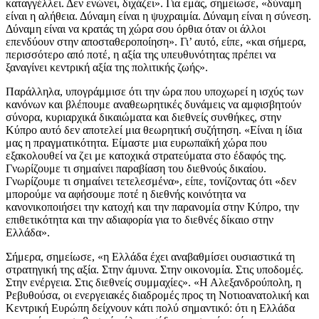
καταγγέλλει. Δεν ενώνει, διχάζει». Για εμάς, σημείωσε, «δύναμη
είναι η αλήθεια. Δύναμη είναι η ψυχραιμία. Δύναμη είναι η σύνεση.
Δύναμη είναι να κρατάς τη χώρα σου όρθια όταν οι άλλοι
επενδύουν στην αποσταθεροποίηση». Γι’ αυτό, είπε, «και σήμερα,
περισσότερο από ποτέ, η αξία της υπευθυνότητας πρέπει να
ξαναγίνει κεντρική αξία της πολιτικής ζωής».
Παράλληλα, υπογράμμισε ότι την ώρα που υποχωρεί η ισχύς των
κανόνων και βλέπουμε αναθεωρητικές δυνάμεις να αμφισβητούν
σύνορα, κυριαρχικά δικαιώματα και διεθνείς συνθήκες, στην
Κύπρο αυτό δεν αποτελεί μια θεωρητική συζήτηση. «Είναι η ίδια
μας η πραγματικότητα. Είμαστε μια ευρωπαϊκή χώρα που
εξακολουθεί να ζει με κατοχικά στρατεύματα στο έδαφός της.
Γνωρίζουμε τι σημαίνει παραβίαση του διεθνούς δικαίου.
Γνωρίζουμε τι σημαίνει τετελεσμένα», είπε, τονίζοντας ότι «δεν
μπορούμε να αφήσουμε ποτέ η διεθνής κοινότητα να
κανονικοποιήσει την κατοχή και την παρανομία στην Κύπρο, την
επιθετικότητα και την αδιαφορία για το διεθνές δίκαιο στην
Ελλάδα».
Σήμερα, σημείωσε, «η Ελλάδα έχει αναβαθμίσει ουσιαστικά τη
στρατηγική της αξία. Στην άμυνα. Στην οικονομία. Στις υποδομές.
Στην ενέργεια. Στις διεθνείς συμμαχίες». «Η Αλεξανδρούπολη, η
Ρεβυθούσα, οι ενεργειακές διαδρομές προς τη Νοτιοανατολική και
Κεντρική Ευρώπη δείχνουν κάτι πολύ σημαντικό: ότι η Ελλάδα