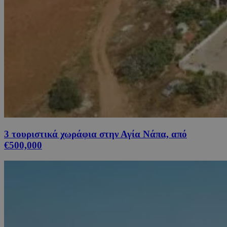
3 τουριστικά χωράφια στην Αγία Νάπα, από
€500,000