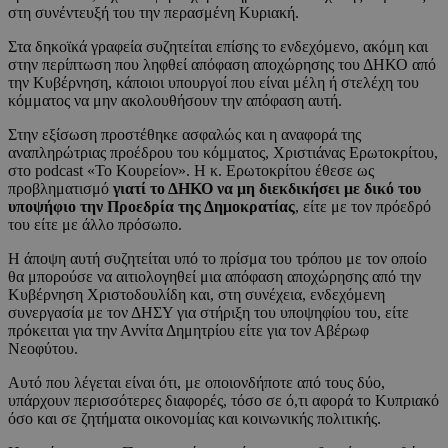
στη συνέντευξή του την περασμένη Κυριακή.
Στα δηκοϊκά γραφεία συζητείται επίσης το ενδεχόμενο, ακόμη και
στην περίπτωση που ληφθεί απόφαση αποχώρησης του ΔΗΚΟ από
την Κυβέρνηση, κάποιοι υπουργοί που είναι μέλη ή στελέχη του
κόμματος να μην ακολουθήσουν την απόφαση αυτή.
Στην εξίσωση προστέθηκε ασφαλώς και η αναφορά της
αναπληρώτριας προέδρου του κόμματος, Χριστιάνας Ερωτοκρίτου,
στο podcast «Το Κουρείον». Η κ. Ερωτοκρίτου έθεσε ως
προβληματισμό
γιατί το ΔΗΚΟ να μη διεκδικήσει με δικό του
υποψήφιο την Προεδρία της Δημοκρατίας
, είτε με τον πρόεδρό
του είτε με άλλο πρόσωπο.
Η άποψη αυτή συζητείται υπό το πρίσμα του τρόπου με τον οποίο
θα μπορούσε να αιτιολογηθεί μια απόφαση αποχώρησης από την
Κυβέρνηση Χριστοδουλίδη και, στη συνέχεια, ενδεχόμενη
συνεργασία με τον ΔΗΣΥ για στήριξη του υποψηφίου του, είτε
πρόκειται για την Αννίτα Δημητρίου είτε για τον Αβέρωφ
Νεοφύτου.
Αυτό που λέγεται είναι ότι, με οποιονδήποτε από τους δύο,
υπάρχουν περισσότερες διαφορές, τόσο σε ό,τι αφορά το Κυπριακό
όσο και σε ζητήματα οικονομίας και κοινωνικής πολιτικής.