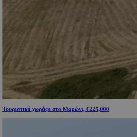
Τουριστικό χωράφι στο Μαρώνι, €225,000