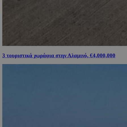
3 τουριστικά χωράφια στην Αλαμινό, €4,000,000