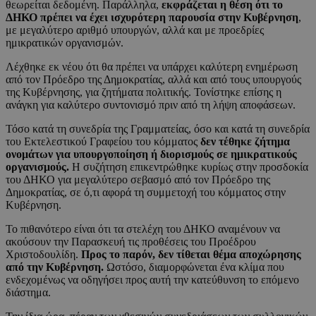
θεωρείται δεδομένη. Παράλληλα,
εκφράζεται η θέση ότι το
ΔΗΚΟ πρέπει να έχει ισχυρότερη παρουσία στην Κυβέρνηση
,
με μεγαλύτερο αριθμό υπουργών, αλλά και με προεδρίες
ημικρατικών οργανισμών.
Λέχθηκε εκ νέου ότι θα πρέπει να υπάρχει καλύτερη ενημέρωση
από τον Πρόεδρο της Δημοκρατίας, αλλά και από τους υπουργούς
της Κυβέρνησης, για ζητήματα πολιτικής. Τονίστηκε επίσης η
ανάγκη για καλύτερο συντονισμό πριν από τη λήψη αποφάσεων.
Τόσο κατά τη συνεδρία της Γραμματείας, όσο και κατά τη συνεδρία
του Εκτελεστικού Γραφείου του κόμματος
δεν τέθηκε ζήτημα
ονομάτων για υπουργοποίηση ή διορισμούς σε ημικρατικούς
οργανισμούς.
Η συζήτηση επικεντρώθηκε κυρίως στην προσδοκία
του ΔΗΚΟ για μεγαλύτερο σεβασμό από τον Πρόεδρο της
Δημοκρατίας, σε ό,τι αφορά τη συμμετοχή του κόμματος στην
Κυβέρνηση.
Το πιθανότερο είναι ότι τα στελέχη του ΔΗΚΟ αναμένουν να
ακούσουν την Παρασκευή τις προθέσεις του Προέδρου
Χριστοδουλίδη.
Προς το παρόν, δεν τίθεται θέμα αποχώρησης
από την Κυβέρνηση.
Ωστόσο, διαμορφώνεται ένα κλίμα που
ενδεχομένως να οδηγήσει προς αυτή την κατεύθυνση το επόμενο
διάστημα.