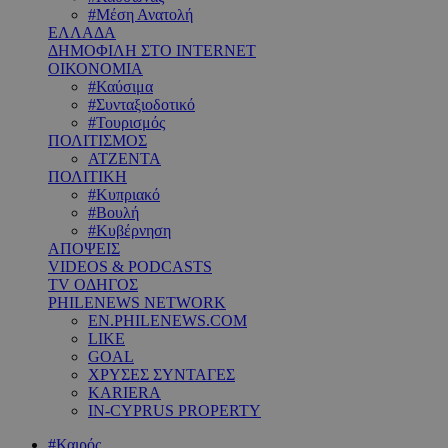
#Μέση Ανατολή
ΕΛΛΑΔΑ
ΔΗΜΟΦΙΛΗ ΣΤΟ INTERNET
ΟΙΚΟΝΟΜΙΑ
#Καύσιμα
#Συνταξιοδοτικό
#Τουρισμός
ΠΟΛΙΤΙΣΜΟΣ
ΑΤΖΕΝΤΑ
ΠΟΛΙΤΙΚΗ
#Κυπριακό
#Βουλή
#Κυβέρνηση
ΑΠΟΨΕΙΣ
VIDEOS & PODCASTS
TV ΟΔΗΓΟΣ
PHILENEWS NETWORK
EN.PHILENEWS.COM
LIKE
GOAL
ΧΡΥΣΕΣ ΣΥΝΤΑΓΕΣ
KARIERA
IN-CYPRUS PROPERTY
#Καιρός