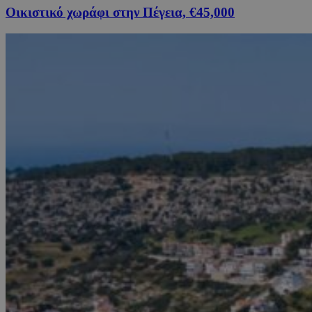
Οικιστικό χωράφι στην Πέγεια, €45,000