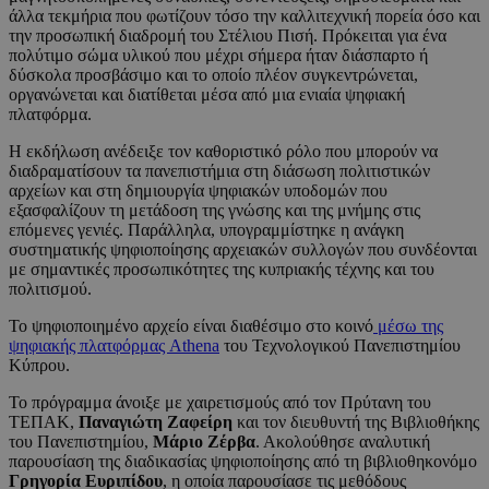
άλλα τεκμήρια που φωτίζουν τόσο την καλλιτεχνική πορεία όσο και
την προσωπική διαδρομή του Στέλιου Πισή. Πρόκειται για ένα
πολύτιμο σώμα υλικού που μέχρι σήμερα ήταν διάσπαρτο ή
δύσκολα προσβάσιμο και το οποίο πλέον συγκεντρώνεται,
οργανώνεται και διατίθεται μέσα από μια ενιαία ψηφιακή
πλατφόρμα.
Η εκδήλωση ανέδειξε τον καθοριστικό ρόλο που μπορούν να
διαδραματίσουν τα πανεπιστήμια στη διάσωση πολιτιστικών
αρχείων και στη δημιουργία ψηφιακών υποδομών που
εξασφαλίζουν τη μετάδοση της γνώσης και της μνήμης στις
επόμενες γενιές. Παράλληλα, υπογραμμίστηκε η ανάγκη
συστηματικής ψηφιοποίησης αρχειακών συλλογών που συνδέονται
με σημαντικές προσωπικότητες της κυπριακής τέχνης και του
πολιτισμού.
Το ψηφιοποιημένο αρχείο είναι διαθέσιμο στο κοινό
μέσω της
ψηφιακής πλατφόρμας Athena
του Τεχνολογικού Πανεπιστημίου
Κύπρου.
Το πρόγραμμα άνοιξε με χαιρετισμούς από τον Πρύτανη του
ΤΕΠΑΚ,
Παναγιώτη Ζαφείρη
και τον διευθυντή της Βιβλιοθήκης
του Πανεπιστημίου,
Μάριο Ζέρβα
. Ακολούθησε αναλυτική
παρουσίαση της διαδικασίας ψηφιοποίησης από τη βιβλιοθηκονόμο
Γρηγορία Ευριπίδου
, η οποία παρουσίασε τις μεθόδους