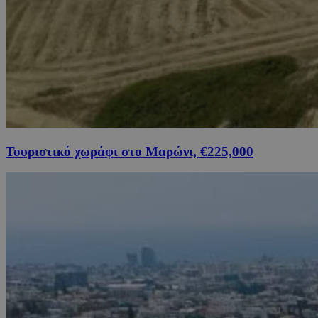
Τουριστικό χωράφι στο Μαρώνι, €225,000