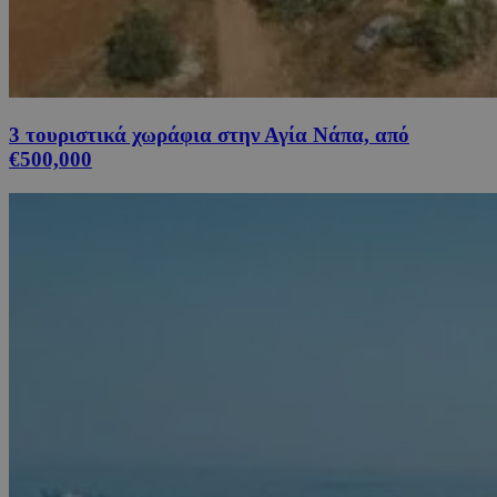
3 τουριστικά χωράφια στην Αγία Νάπα, από
€500,000