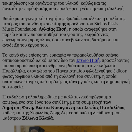
τεκμηρίωσης και οργάνωσης του υλικού, καθώς και τις
δυνατότητες πρόσβασης που προσφέρει η νέα ψηφιακή συλλογή.
Ιδιαίτερα συγκινητική στιγμή της βραδιάς αποτέλεσε η ομιλία της
μητέρας του συνθέτη και επίτιμης προέδρου του Stelios Pissis
Music Foundation,
Αγλαΐας Πισή
, η οποία αναφέρθηκε στην
πορεία και την παρακαταθήκη του γιου της, εκφράζοντας
ευγνωμοσύνη προς όλους όσοι συνέβαλαν στη διατήρηση και
ανάδειξη του έργου του.
Το κοινό είχε επίσης την ευκαιρία να παρακολουθήσει σπάνιο
οπτικοακουστικό υλικό με τον ίδιο τον
Στέλιο Πισή,
προσφέροντας
μια πιο προσωπική και ανθρώπινη διάσταση στην εκδήλωση.
Παράλληλα, στον χώρο του Πανεπιστημίου φιλοξενήθηκε έκθεση
φωτογραφικού υλικού από τη συλλογή του συνθέτη, η οποία
αποτύπωνε στιγμές από τη ζωή, τις συνεργασίες και τη δημιουργική
του πορεία.
Η εκδήλωση ολοκληρώθηκε με καλλιτεχνικό πρόγραμμα
αφιερωμένο στο έργο του συνθέτη, με τη συμμετοχή
των
Δημήτρη Φανή, Κώστα Κακογιάννη και Σοφίας Πατσαλίδου
,
καθώς και της Χορωδίας Άρης Λεμεσού υπό τη διεύθυνση του
μαέστρου
Σόλωνα Κλαδά
.