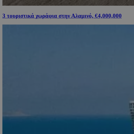
3 τουριστικά χωράφια στην Αλαμινό, €4,000,000