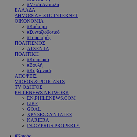
#Μέση Ανατολή
ΕΛΛΑΔΑ
ΔΗΜΟΦΙΛΗ ΣΤΟ INTERNET
ΟΙΚΟΝΟΜΙΑ
#Καύσιμα
#Συνταξιοδοτικό
#Τουρισμός
ΠΟΛΙΤΙΣΜΟΣ
ΑΤΖΕΝΤΑ
ΠΟΛΙΤΙΚΗ
#Κυπριακό
#Βουλή
#Κυβέρνηση
ΑΠΟΨΕΙΣ
VIDEOS & PODCASTS
TV ΟΔΗΓΟΣ
PHILENEWS NETWORK
EN.PHILENEWS.COM
LIKE
GOAL
ΧΡΥΣΕΣ ΣΥΝΤΑΓΕΣ
KARIERA
IN-CYPRUS PROPERTY
#Καιρός