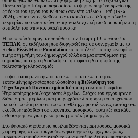
δημιουργίας περνά πλέον στην ψηφιακή εποχή. Το Τεχνολογικό
Πανεπιστήμιο Κύπρου παρουσίασε το ψηφιοποιημένο αρχείο της
ζωής και του έργου του Κύπριου συνθέτη Στέλιου Πισή (1976-
2024), καθιστώντας διαθέσιμο στο κοινό ένα πολύτιμο σύνολο
τεκμηρίων που αποτυπώνουν την καλλιτεχνική του διαδρομή και τη
συμβολή του στην κυπριακή μουσική.
Η παρουσίαση πραγματοποιήθηκε την Τετάρτη 10 Ιουνίου στο
ΤΕΠΑΚ
, σε εκδήλωση που διοργανώθηκε σε συνεργασία με το
St
elios
Pissis
Music
Foundation
και αποτέλεσε ταυτόχρονα φόρο
τιμής στη μνήμη του δημιουργού αλλά και μια υπενθύμιση της
σημασίας που έχει η διάσωση και η ψηφιακή διατήρηση της
πολιτιστικής κληρονομιάς.
Το ψηφιοποιημένο αρχείο αποτελεί το αποτέλεσμα μιας
εκτεταμένης εργασίας που υλοποίησε η
Βιβλιοθήκη του
Τεχνολογικού Πανεπιστημίου Κύπρου
μέσω του Γραφείου
Ψηφιοποίησης και Διαχείρισης Αρχείων. Στόχος του έργου ήταν η
διάσωση, τεκμηρίωση και μακροχρόνια διατήρηση του αρχειακού
υλικού που άφησε πίσω του ο συνθέτης, προσφέροντας ταυτόχρονα
ελεύθερη πρόσβαση σε ερευνητές, μουσικούς, φοιτητές και κάθε
ενδιαφερόμενο για την κυπριακή μουσική δημιουργία.
Στο ψηφιακό αποθετήριο περιλαμβάνονται παρτιτούρες, μουσικά
χειρόγραφα, στίχοι τραγουδιών, φωτογραφίες, ηχογραφήσεις,
μαγνητοσκοπημένες συναυλίες, συνεντεύξεις, δημοσιεύματα και