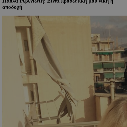
Πάολα Ρεβενιώτη: Είναι προσωπική μου νίκη η
αποδοχή