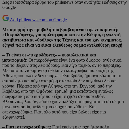
Δες περισσότερα άρθρα του philenews όταν αναζητάς ειδήσεις στην
Google
Add philenews.com on Google
Με αφορμή την προβολή του βραβευμένου της ντοκιμαντέρ
«Πικροδάφνες», για πρώτη φορά και στην Κύπρο, η γνωστή
ακτιβίστρια και «θρύλος» της Τέχνης και του gay κινήματος,
εξηγεί πώς είναι να είσαι ελεύθερος σε μια ανελεύθερη εποχή.
– Τι είναι οι «πικροδάφνες» – κυριολεκτικά και
μεταφορικά;
Οι πικροδάφνες είναι ένα φυτό όμορφο, ανθεκτικό,
που το βάζουν στις λεωφόρους. Και λίγο τοξικό, αν το πειράξεις.
Με αυτό το ντοκιμαντέρ ήθελα να καταγράψω μια εποχή της
Αθήνας που πλέον δεν υπάρχει. Ένα βράδυ, ήμουνα βόλτα με το
αυτοκίνητο και πήγα στα μέρη στα οποία δεν πηγαίνω εδώ και
χρόνια: Πέρασα από την Αθηνάς, από την Συγγρού, από την
Καβάλας, από την Ομόνοια· ερημιά, μια κατάσταση εντελώς
διαφορετική από αυτήν που είχαμε ζήσει στο παρελθόν.
Βλέποντας, λοιπόν, πόσο έχουν αλλάξει τα πράγματα μέσα σε μία
μόνο πενταετία, «είδα» μια εποχή που χάθηκε. Και
στεναχωρέθηκα. Γιατί όλο αυτό που είχα βιώσει είχε πια
εξαφανιστεί.
– Γιατί στενοχωρέθηκες;
Γιατί εκείνη η εποχή ήταν πολύ