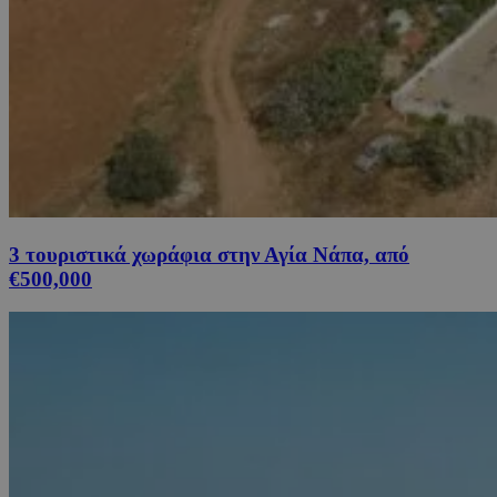
3 τουριστικά χωράφια στην Αγία Νάπα, από
€500,000