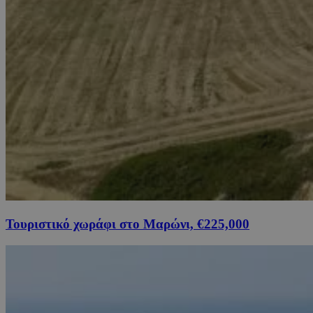
Τουριστικό χωράφι στο Μαρώνι, €225,000