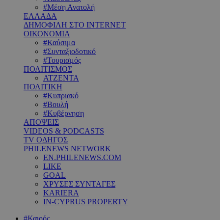
#Μέση Ανατολή
ΕΛΛΑΔΑ
ΔΗΜΟΦΙΛΗ ΣΤΟ INTERNET
ΟΙΚΟΝΟΜΙΑ
#Καύσιμα
#Συνταξιοδοτικό
#Τουρισμός
ΠΟΛΙΤΙΣΜΟΣ
ΑΤΖΕΝΤΑ
ΠΟΛΙΤΙΚΗ
#Κυπριακό
#Βουλή
#Κυβέρνηση
ΑΠΟΨΕΙΣ
VIDEOS & PODCASTS
TV ΟΔΗΓΟΣ
PHILENEWS NETWORK
EN.PHILENEWS.COM
LIKE
GOAL
ΧΡΥΣΕΣ ΣΥΝΤΑΓΕΣ
KARIERA
IN-CYPRUS PROPERTY
#Καιρός