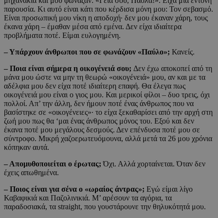
μηχανάκια και μου φώναζαν: «Γεια σου, Πάολα!». Είχα μια έντονη
παρουσία. Κι αυτό είναι κάτι που κέρδισα μόνη μου: Τον σεβασμό.
Είναι προσωπική μου νίκη η αποδοχή· δεν μου έκαναν χάρη, τους
έκανα χάρη – έμαθαν μέσα από εμένα. Δεν είχα ιδιαίτερα
προβλήματα ποτέ. Είμαι ευλογημένη.
– Υπάρχουν άνθρωποι που σε φωνάζουν «Παύλο»;
Κανείς.
– Ποια είναι σήμερα η οικογένειά σου;
Δεν έχω αποκοπεί από τη
μάνα μου ώστε να μην τη θεωρώ «οικογένειά» μου, αν και με τα
αδέλφια μου δεν είχα ποτέ ιδιαίτερη επαφή. Θα έλεγα πως
οικογένειά μου είναι ο γιος μου. Και μερικοί φίλοι – δυο τρεις, όχι
πολλοί. Απ’ την άλλη, δεν ήμουν ποτέ ένας άνθρωπος που να
βασίστηκε σε «οικογένειες»· το είχα ξεκαθαρίσει από την αρχή στη
ζωή μου πως θα ‘μαι ένας άνθρωπος μόνος του. Εξού και δεν
έκανα ποτέ μου μεγάλους δεσμούς. Δεν επένδυσα ποτέ μου σε
σύντροφο. Μικρή χαζοερωτευόμουνα, αλλά μετά τα 26 μου χρόνια
κόπηκαν αυτά.
– Απομυθοποιείται ο έρωτας;
Όχι. Αλλά χορταίνεται. Όταν δεν
έχεις απωθημένα.
– Ποιος είναι για σένα ο «ωραίος άντρας»;
Εγώ είμαι λίγο
Καβαφικιά και Παζολινικιά. Μ’ αρέσουν τα αγόρια, τα
παραδοσιακά, τα straight, που γουστάρουνε την θηλυκότητά μου.