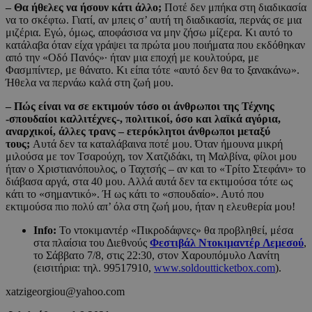
– Θα ήθελες να ήσουν κάτι άλλο;
Ποτέ δεν μπήκα στη διαδικασία
να το σκέφτω. Γιατί, αν μπεις σ’ αυτή τη διαδικασία, περνάς σε μια
μιζέρια. Εγώ, όμως, αποφάσισα να μην ζήσω μίζερα. Κι αυτό το
κατάλαβα όταν είχα γράψει τα πρώτα μου ποιήματα που εκδόθηκαν
από την «Οδό Πανός»· ήταν μια εποχή με κουλτούρα, με
Φασμπίντερ, με θάνατο. Κι είπα τότε «αυτό δεν θα το ξανακάνω».
Ήθελα να περνάω καλά στη ζωή μου.
– Πώς είναι να σε εκτιμούν τόσο οι άνθρωποι της Τέχνης
-σπουδαίοι καλλιτέχνες-, πολιτικοί, όσο και λαϊκά αγόρια,
αναρχικοί, άλλες τρανς – ετερόκλητοι άνθρωποι μεταξύ
τους;
Αυτά δεν τα καταλάβαινα ποτέ μου. Όταν ήμουνα μικρή
μιλούσα με τον Τσαρούχη, τον Χατζιδάκι, τη Μαλβίνα, φίλοι μου
ήταν ο Χριστιανόπουλος, ο Ταχτσής – αν και το «Τρίτο Στεφάνι» το
διάβασα αργά, στα 40 μου. Αλλά αυτά δεν τα εκτιμούσα τότε ως
κάτι το «σημαντικό». Ή ως κάτι το «σπουδαίο». Αυτό που
εκτιμούσα πιο πολύ απ’ όλα στη ζωή μου, ήταν η ελευθερία μου!
Info:
Το ντοκιμαντέρ «Πικροδάφνες» θα προβληθεί, μέσα
στα πλαίσια του Διεθνούς
Φεστιβάλ Ντοκιμαντέρ Λεμεσού
,
το Σάββατο 7/8, στις 22:30, στον Χαρουπόμυλο Λανίτη
(εισιτήρια: τηλ. 99517910,
www.soldoutticketbox.com
).
xatzigeorgiou@yahoo.com