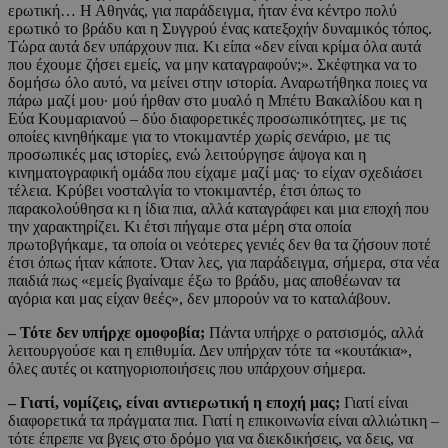
ερωτική… Η Αθηνάς, για παράδειγμα, ήταν ένα κέντρο πολύ
ερωτικό το βράδυ και η Συγγρού ένας κατεξοχήν δυναμικός τόπος.
Τώρα αυτά δεν υπάρχουν πια. Κι είπα «δεν είναι κρίμα όλα αυτά
που έχουμε ζήσει εμείς, να μην καταγραφούν;». Σκέφτηκα να το
δομήσω όλο αυτό, να μείνει στην ιστορία. Αναρωτήθηκα ποιες να
πάρω μαζί μου· μού ήρθαν στο μυαλό η Μπέτυ Βακαλίδου και η
Εύα Κουμαριανού – δύο διαφορετικές προσωπικότητες, με τις
οποίες κινηθήκαμε για το ντοκιμαντέρ χωρίς σενάριο, με τις
προσωπικές μας ιστορίες, ενώ λειτούργησε άψογα και η
κινηματογραφική ομάδα που είχαμε μαζί μας· το είχαν σχεδιάσει
τέλεια. Κρύβει νοσταλγία το ντοκιμαντέρ, έτσι όπως το
παρακολούθησα κι η ίδια πια, αλλά καταγράφει και μια εποχή που
την χαρακτηρίζει. Κι έτσι πήγαμε στα μέρη στα οποία
πρωτοβγήκαμε, τα οποία οι νεότερες γενιές δεν θα τα ζήσουν ποτέ
έτσι όπως ήταν κάποτε. Όταν λες, για παράδειγμα, σήμερα, στα νέα
παιδιά πως «εμείς βγαίναμε έξω το βράδυ, μας αποθέωναν τα
αγόρια και μας είχαν θεές», δεν μπορούν να το καταλάβουν.
– Τότε δεν υπήρχε ομοφοβία;
Πάντα υπήρχε ο ρατσισμός, αλλά
λειτουργούσε και η επιθυμία. Δεν υπήρχαν τότε τα «κουτάκια»,
όλες αυτές οι κατηγοριοποιήσεις που υπάρχουν σήμερα.
– Γιατί, νομίζεις, είναι αντιερωτική η εποχή μας;
Γιατί είναι
διαφορετικά τα πράγματα πια. Γιατί η επικοινωνία είναι αλλιώτικη –
τότε έπρεπε να βγεις στο δρόμο για να διεκδικήσεις, να δεις, να