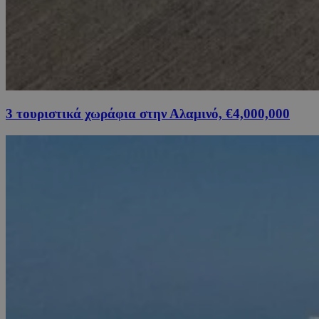
3 τουριστικά χωράφια στην Αλαμινό, €4,000,000