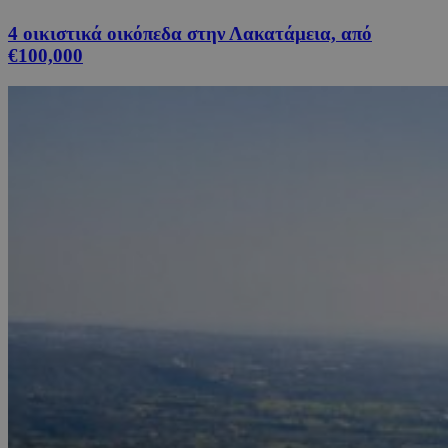
4 οικιστικά οικόπεδα στην Λακατάμεια, από
€100,000