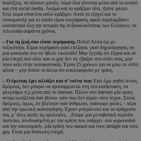
διαλέξεις, να πέσουν ματιές· τώρα όλα γίνονται μέσα από το κινητό
και στα social media. Ακόμα και το κράξιμο τότε, ήτανε φλερτ.
Ενώ τώρα είναι ένα απλό κράξιμο. Αυτά τα εξηγεί και το
ντοκιμαντέρ για το οποίο είμαι υπερήφανη, αφού περιλαμβάνει
ουσιαστικά όλη την ιστορία της σεξουαλικότητας των Ελλήνων, τα
τελευταία σαράντα χρόνια.
– Για τη ζωή σου είσαι περήφανη;
Πολύ! Αλλά όχι με
τοξικότητα. Είμαι περήφανη γιατί επέζησα, γιατί δημιούργησα, σε
μια κοινωνία που σε ήθελε σκουπίδι! Μην ξεχνάς ότι έζησα και σε
μία εποχή που ούτε καν οι gay δεν σε έβαζαν στο σπίτι τους, μην
πουν κάτι στην πολυκατοικία. Έγινα 25 χρόνων για να μπω σε σπίτι
φίλου – μην δούνε οι άλλοι ότι κυκλοφορούν με τρανς.
– Ο έρωτας έχει αλλάξει και σ’ εσένα πια;
Εγώ έχω ψηθεί στους
δρόμους, δεν μπορώ να προσαρμοστώ στη νέα κατάσταση, να
φλερτάρω π.χ μέσα από το internet. Πλέον στο internet μία τρανς
αντιμετωπίζεται σαν βίτσιο· κάτι που δεν ισχύει ούτε ίσχυε. Στους
δρόμους, όμως, σε βλέπουν σαν άνθρωπο, πιάνουμε φιλίες – πέρα
από την ερωτική ικανοποίηση. Έχουν μπερδευτεί και τα πράγματα
πια, μ’ όλες αυτές τις ορολογίες…Ζούμε μια μεταβατική περίοδο
πιστεύω, συνδυασμένη με την κρίση που υπάρχει -του κορωνοϊού
και την οικονομική-, μία κρίση που αφορά και τους straight και τους
gay. Είναι μια δύσκολη εποχή.