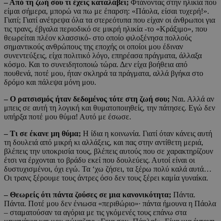
– Από τη ζωή σου τι έχεις καταλάβει;
Φτάνοντας στην ηλικία που
είμαι σήμερα, μπορώ να πω με έπαρση: «Πάολα, είσαι τυχερή!».
Γιατί; Γιατί ανέτρεψα όλα τα στερεότυπα που είχαν οι άνθρωποι για
τις τρανς, έβγαλα περιοδικό σε μικρή ηλικία -το «Κράξιμο», που
θεωρείται πλέον κλασσικό- στο οποίο φιλοξένησα πολλούς
σημαντικούς ανθρώπους της εποχής οι οποίοι μου έδιναν
συνεντεύξεις, είχα πολιτικό λόγο, επηρέασα πράγματα, άλλαξα
κόσμο. Και το συνειδητοποιώ τώρα. Δεν είχα βοήθεια από
πουθενά, ποτέ μου, ήταν σκληρά τα πράγματα, αλλά βγήκα στο
δρόμο και πάλεψα μόνη μου.
– Ο ρατσισμός ήταν δεδομένος τότε στη ζωή σου;
Ναι. Αλλά αν
μπεις σε αυτή τη λογική και θυματοποιηθείς, την πάτησες. Εγώ δεν
υπήρξα ποτέ μου θύμα! Αυτό με έσωσε.
– Τι σε έκανε μη θύμα;
Η ίδια η κοινωνία. Γιατί όταν κάνεις αυτή
τη δουλειά από μικρή κι αλλάξεις, και πας στην αντίθετη μεριά,
βλέπεις την υποκρισία τους, βλέπεις αυτούς που σε χαρακτηρίζουν
έτσι να έρχονται το βράδυ εκεί που δουλεύεις. Αυτοί είναι οι
δυστυχισμένοι, όχι εγώ. Τα ‘χω ζήσει, τα ξέρω πολύ καλά αυτά…
Οι τρανς ξέρουμε τους άντρες όσο δεν τους ξέρει καμία γυναίκα.
– Θεωρείς ότι πάντα ζούσες σε μια κανονικότητα;
Πάντα.
Πάντα. Ποτέ μου δεν ένιωσα «περιθώριο»· πάντα ήμουνα η Πάολα
– σταματούσαν τα αγόρια με τις γκόμενές τους επάνω στα